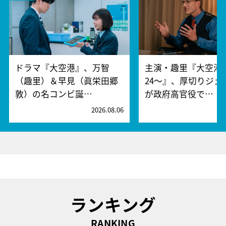
ドラマ『大空港』、万智
主演・趣里『大空港～
（趣里）＆早見（眞栄田郷
24～』、厚切りジェ
敦）の名コンビ誕…
が政府高官役で…
2026.08.06
2
ランキング
RANKING