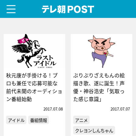
menu
テレ朝POST
秋元康が手掛ける！プ
ぶりぶりざえもんの絵
ロも兼任で応募可能な
描き歌、遂に誕生！声
前代未聞のオーディショ
優・神谷浩史「気取っ
ン番組始動
た感じ意識」
2017.07.08
2017.07.07
アイドル
番組情報
アニメ
クレヨンしんちゃん