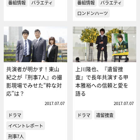
番組情報
バラエティ
番組情報
バラエティ
ロンドンハーツ
共演者が明かす！東山
上川隆也、『遺留捜
紀之が『刑事7人』の撮
査』で長年共演する甲
影現場でみせた“粋な対
本雅裕への信頼と愛を
応”は？
語る
2017.07.07
2017.07.07
ドラマ
ドラマ
遺留捜査
イベントレポート
刑事7人