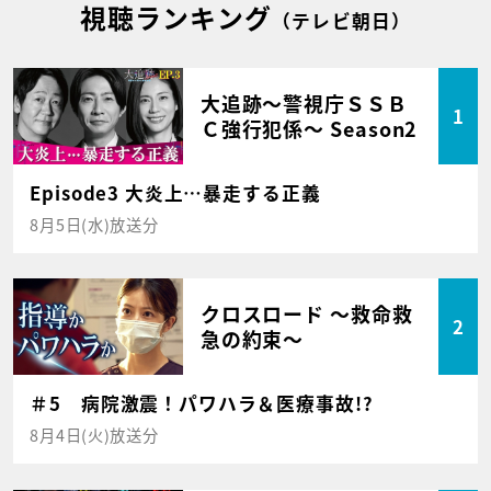
視聴ランキング
（テレビ朝日）
大追跡～警視庁ＳＳＢ
1
Ｃ強行犯係～ Season2
Episode3 大炎上…暴走する正義
8月5日(水)放送分
クロスロード ～救命救
2
急の約束～
＃5 病院激震！パワハラ＆医療事故!?
8月4日(火)放送分