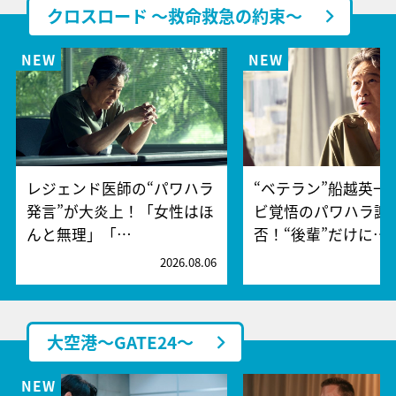
クロスロード ～救命救急の約束～
レジェンド医師の“パワハラ
“ベテラン”船越英一
発言”が大炎上！「女性はほ
ビ覚悟のパワハラ謝
んと無理」「…
否！“後輩”だけに…
2026.08.06
2
大空港～GATE24～