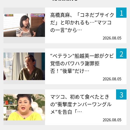
1
高橋真麻、「コネだブサイク
だ」と叩かれるも…“マツコ
の一言”から…
2026.08.05
2
“ベテラン”船越英一郎がクビ
覚悟のパワハラ謝罪拒
否！“後輩”だけ…
2026.08.05
3
マツコ、初めて食べたとき
の“衝撃度ナンバーワングル
メ”を告白「…
2026.08.05