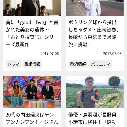
首に「good‐bye」と書
ボウリング球から指出
かれた美女の遺体…
しちゃダメ…庄司智春、
『おとり捜査官』シリ
長崎から東京まで過酷
ーズ最新作
旅に挑戦！
2017.07.06
2017.07.06
ドラマ
番組情報
番組情報
バラエティ
20代の内田理央はチン
俳優・鳥羽潤が長野県
プンカンプン！オジさん
小諸市に移住！「感動