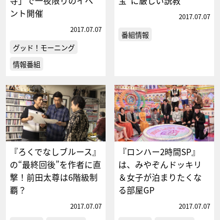
寺」で一夜限りのイベ
宝”に厳しい説教
ント開催
2017.07.07
2017.07.07
番組情報
グッド！モーニング
情報番組
『ろくでなしブルース』
『ロンハー2時間SP』
の“最終回後”を作者に直
は、みやぞんドッキリ
撃！前田太尊は6階級制
＆女子が泊まりたくな
覇？
る部屋GP
2017.07.07
2017.07.07