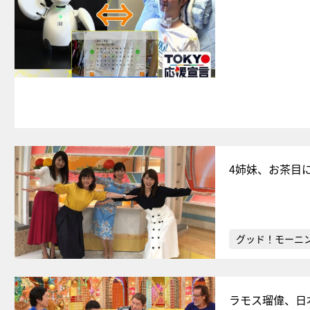
4姉妹、お茶目
グッド！モーニ
ラモス瑠偉、日