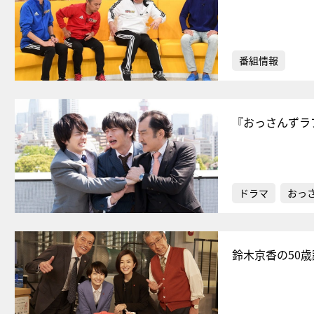
番組情報
『おっさんずラ
ドラマ
おっ
鈴木京香の50