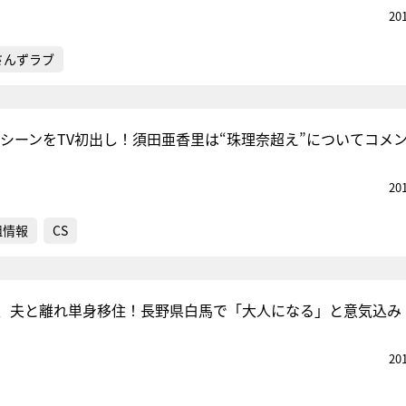
20
さんずラブ
衝撃シーンをTV初出し！須田亜香里は“珠理奈超え”についてコメ
20
組情報
CS
、夫と離れ単身移住！長野県白馬で「大人になる」と意気込み
20