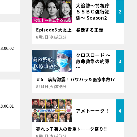
大追跡～警視庁
ＳＳＢＣ強行犯
2
係～ Season2
Episode3 大炎上…暴走する正義
8月5日(水)放送分
18.06.02
クロスロード ～
救命救急の約束
3
～
＃5 病院激震！パワハラ＆医療事故!?
8月4日(火)放送分
18.06.01
アメトーーク！
4
売れっ子芸人の貴重トーーク祭り!!
8月6日(木)放送分