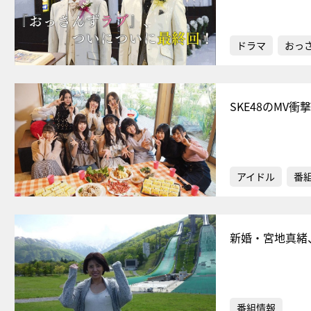
ドラマ
おっ
SKE48のMV
アイドル
番
新婚・宮地真緒
番組情報