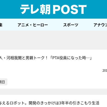
テレ
楽
アニメ・ヒーロー
スポーツ
アナウ
人・河相我聞と男親トーク！「PTA役員になった時…」
20
朝日
を与えるロボット。開発のきっかけは3年半の引きこもり生活