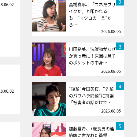
2
高橋真麻、「コネだブサ
18.06.02
イクだ」と叩かれる
も…“マツコの一言”か
ら…
2026.08.05
3
川田裕美、洗濯物がなぜ
か真っ赤に！原因は息子
のポケットの中身…
2026.08.05
4
“後輩”今田美桜、“先輩
18.06.02
のパワハラ問題”に持論
「被害者の話だけで…
2026.08.05
5
加藤夏希、7歳長男の連
絡帳に書かれた衝撃