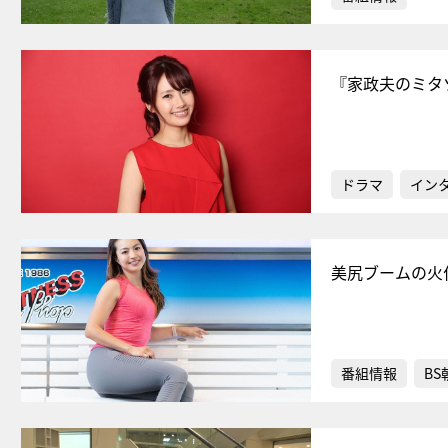
『家政夫のミタ
ドラマ
イン
美尻ブームの火
番組情報
BS