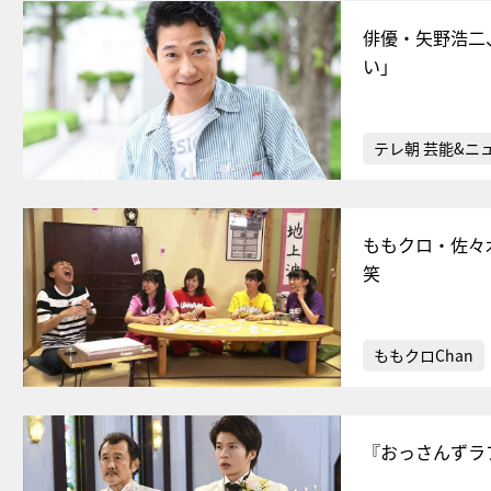
俳優・矢野浩二
い」
テレ朝 芸能&ニ
ももクロ・佐々
笑
ももクロChan
『おっさんずラ