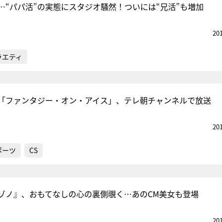
…“パパ活”の実態にスタジオ騒然！ついには“兄活”も増加
20
ラエティ
「ファンタジー・オン・アイス」、テレ朝チャンネルで放送
20
ポーツ
CS
ゾノ』、おもてなしの心の裏側覗く…あのCM美女も登場
20