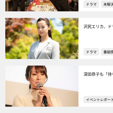
ドラマ
未解
沢尻エリカ、ド
ドラマ
番組
深田恭子も「待
イベントレポー