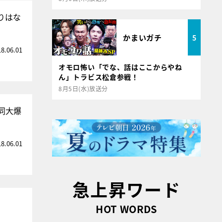
りはな
かまいガチ
5
18.06.01
オモロ怖い「でな、話はここからやね
ん」トラビス松倉参戦！
8月5日(水)放送分
同大爆
18.06.01
急上昇ワード
HOT WORDS