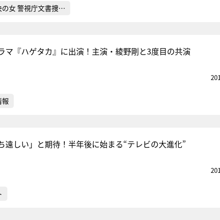
決の女 警視庁文書捜…
ラマ『ハゲタカ』に出演！主演・綾野剛と3度目の共演
20
情報
ち遠しい」と期待！半年後に始まる“テレビの大進化”
20
ト