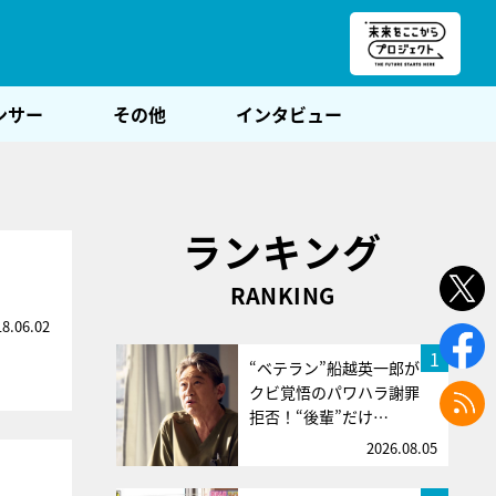
朝POST
ンサー
その他
インタビュー
ランキング
RANKING
18.06.02
1
“ベテラン”船越英一郎が
クビ覚悟のパワハラ謝罪
拒否！“後輩”だけ…
2026.08.05