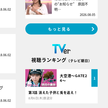
の“お知らせ” 原因不
明…
18.06.02
2026.08.05
もっと見る
18.06.02
視聴ランキング
（テレビ朝日）
大空港～GATE2
1
4～
グ
第3話 消えた子供と兎を追え！
8月6日(木)放送分
18.06.02