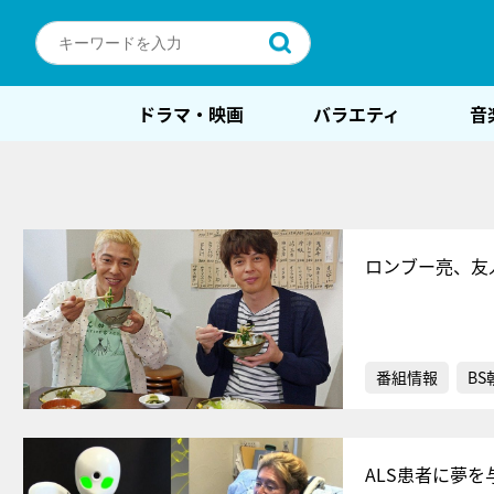
ドラマ・映画
バラエティ
音
ロンブー亮、友
番組情報
BS
ALS患者に夢