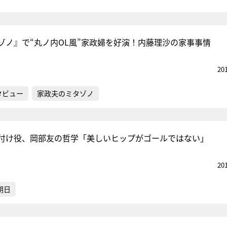
ゾノ』で“丸ノ内OL風”家政婦を好演！内藤理沙の家事事情
20
タビュー
家政夫のミタゾノ
付け役、岡部友の哲学「美しいヒップがゴールではない」
20
朝日