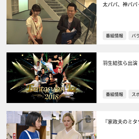
太パパ、神パパ
番組情報
バ
羽生結弦ら出演
番組情報
ス
『家政夫のミタ