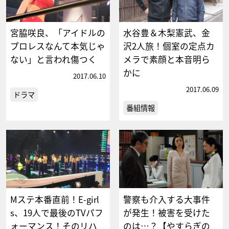
宮脇咲良、「アイドルの
水谷豊＆木梨憲武、金
プロレスなんて本気じゃ
沢2人旅！個室の定点カ
ない」と言われ傷つく
メラで素顔と本音明ら
かに
2017.06.10
2017.06.09
ドラマ
番組情報
Mステ本番直前！E-girl
警察も介入する大事件
s、19人で最後のTVパフ
が発生！被害を受けた
ォーマンス！そのリハ
のは…？【やすらぎの