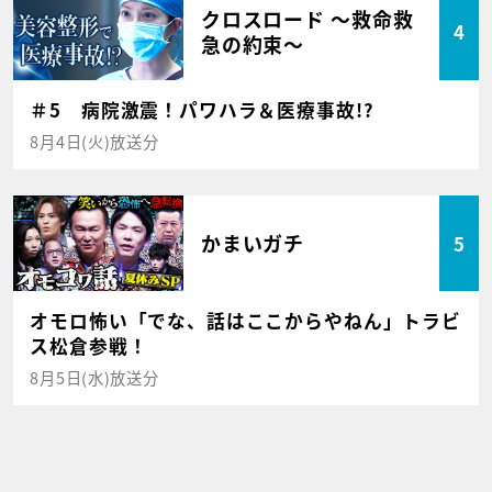
クロスロード ～救命救
4
急の約束～
＃5 病院激震！パワハラ＆医療事故!?
8月4日(火)放送分
かまいガチ
5
オモロ怖い「でな、話はここからやねん」トラビ
ス松倉参戦！
8月5日(水)放送分