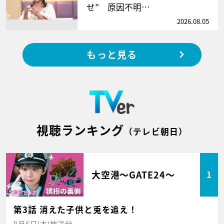
せ” 原因不明…
2026.08.05
もっと見る
視聴ランキング
（テレビ朝日）
大空港～GATE24～
1
第3話 消えた子供と兎を追え！
8月6日(木)放送分