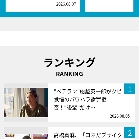
2026.08.07
2
ランキング
RANKING
1
“ベテラン”船越英一郎がクビ
覚悟のパワハラ謝罪拒
否！“後輩”だけ…
2026.08.05
2
高橋真麻、「コネだブサイク