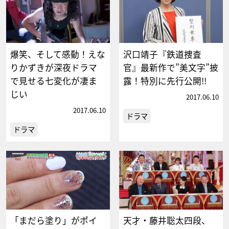
爆笑、そして感動！えな
沢口靖子『鉄道捜査
りかずきが深夜ドラマ
官』最新作で”美文字”披
で見せる七変化が凄ま
露！特別に先行公開!!
じい
2017.06.10
2017.06.10
ドラマ
ドラマ
「まだら塗り」がポイ
天才・藤井聡太四段、