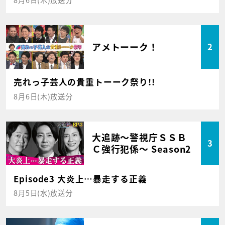
アメトーーク！
2
売れっ子芸人の貴重トーーク祭り!!
8月6日(木)放送分
大追跡～警視庁ＳＳＢ
3
Ｃ強行犯係～ Season2
Episode3 大炎上…暴走する正義
8月5日(水)放送分