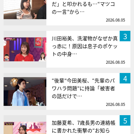
だ」と叩かれるも…“マツコ
の一言”から…
2026.08.05
3
川田裕美、洗濯物がなぜか真
っ赤に！原因は息子のポケッ
トの中身…
2026.08.05
4
“後輩”今田美桜、“先輩のパ
ワハラ問題”に持論「被害者
の話だけで…
2026.08.05
5
加藤夏希、7歳長男の連絡帳
に書かれた衝撃の“お知ら