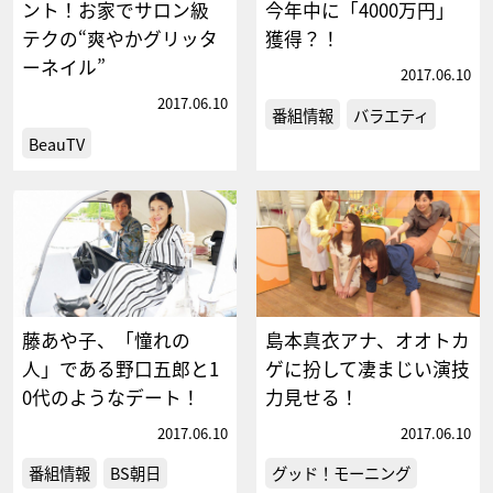
ント！お家でサロン級
今年中に「4000万円」
テクの“爽やかグリッタ
獲得？！
ーネイル”
2017.06.10
2017.06.10
番組情報
バラエティ
BeauTV
藤あや子、「憧れの
島本真衣アナ、オオトカ
人」である野口五郎と1
ゲに扮して凄まじい演技
0代のようなデート！
力見せる！
2017.06.10
2017.06.10
番組情報
BS朝日
グッド！モーニング