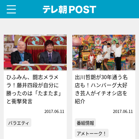
menu
テレ朝POST
ひふみん、闘志メラメ
出川哲朗が30年通う名
ラ！藤井四段が自分に
店も！ハンバーグ大好
勝ったのは「たまたま」
き芸人がイチオシ店を
と衝撃発言
紹介
2017.06.11
2017.06.11
バラエティ
番組情報
アメトーーク！