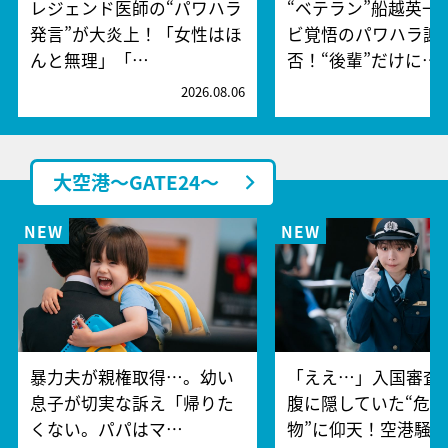
レジェンド医師の“パワハラ
“ベテラン”船越英一
発言”が大炎上！「女性はほ
ビ覚悟のパワハラ謝
んと無理」「…
否！“後輩”だけに…
2026.08.06
2
大空港～GATE24～
暴力夫が親権取得…。幼い
「ええ…」入国審査
息子が切実な訴え「帰りた
腹に隠していた“危険
くない。パパはマ…
物”に仰天！空港騒