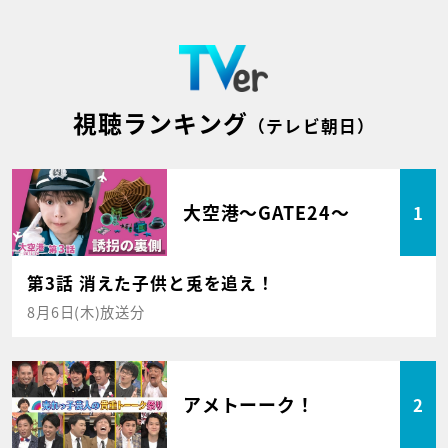
視聴ランキング
（テレビ朝日）
大空港～GATE24～
1
第3話 消えた子供と兎を追え！
8月6日(木)放送分
アメトーーク！
2