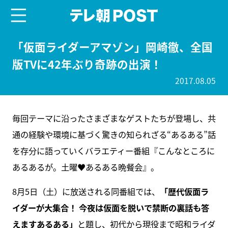
menu
テレ朝POST
「仮面ライダーアマゾン」岡崎徹、全国
版TVに42年ぶり奇跡の出演！
2017.08.05
毎回テーマに沿ったさまざまなゲストたちが登場し、共
通の経験や環境に基づく驚きの知られざる“あるある”話
を存分に語っていくバラエティー番組『こんなところに
あるあるが。土曜♥あるある晩餐会』。
8月5日（土）に放送される同番組では、
「歴代仮面ラ
イダーが大集合！ 今夜は仮面を脱いで禁断の裏話も答
えますあるある」
と題し、初代から現役まで昭和ライダ