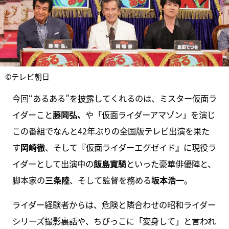
©テレビ朝日
今回“あるある”を披露してくれるのは、ミスター仮面ラ
イダーこと
藤岡弘、
や「仮面ライダーアマゾン」を演じ
この番組でなんと42年ぶりの全国版テレビ出演を果た
す
岡崎徹
、そして『仮面ライダーエグゼイド』に現役ラ
イダーとして出演中の
飯島寛騎
といった豪華俳優陣と、
脚本家の
三条陸
、そして監督を務める
坂本浩一
。
ライダー経験者からは、危険と隣合わせの昭和ライダー
シリーズ撮影裏話や、ちびっこに「変身して」と言われ