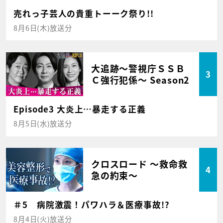
売れっ子芸人の貴重トーーク祭り!!
8月6日(木)放送分
大追跡～警視庁ＳＳＢ
3
Ｃ強行犯係～ Season2
Episode3 大炎上…暴走する正義
8月5日(水)放送分
クロスロード ～救命救
4
急の約束～
＃5 病院激震！パワハラ＆医療事故!?
8月4日(火)放送分