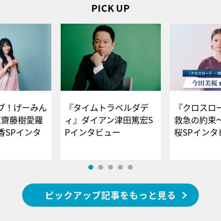
PICK UP
ブ！げーみん
『タイムトラベルダデ
『クロスロー
E齋藤樹愛羅
ィ』ダイアン津田篤宏S
救急の約束
香SPインタ
Pインタビュー
桜SPイ
ピックアップ記事をもっと見る