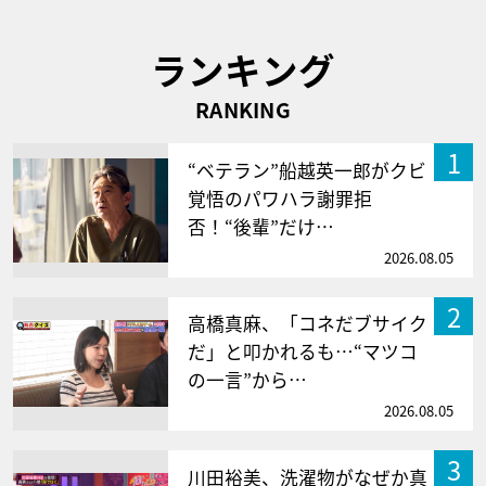
ランキング
RANKING
1
“ベテラン”船越英一郎がクビ
覚悟のパワハラ謝罪拒
否！“後輩”だけ…
2026.08.05
2
高橋真麻、「コネだブサイク
だ」と叩かれるも…“マツコ
の一言”から…
2026.08.05
3
川田裕美、洗濯物がなぜか真