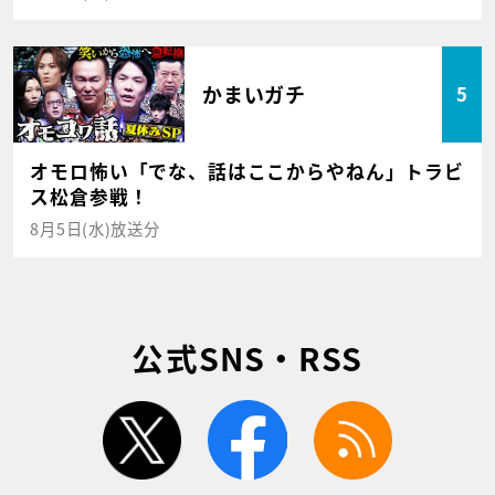
かまいガチ
5
オモロ怖い「でな、話はここからやねん」トラビ
ス松倉参戦！
8月5日(水)放送分
公式SNS・RSS
twitter
facebook
rss