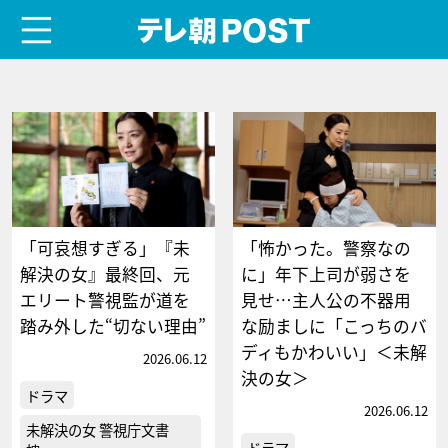
menu
テレ朝POST
「可哀想すぎる」『未
「怖かった。警察なの
解決の女』最終回、元
に」年下上司が弱さを
エリート警視監が道を
見せ…主人公の不器用
踏み外した“切ない理由”
な励ましに「こっちのバ
ディもかわいい」＜未解
2026.06.12
決の女＞
ドラマ
2026.06.12
未解決の女 警視庁文書
ドラマ