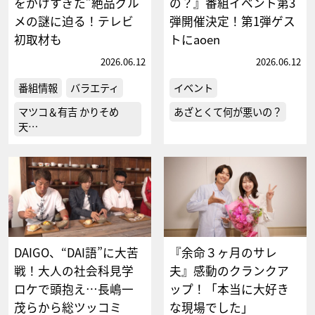
をかけすぎた”絶品グル
の？』番組イベント第3
メの謎に迫る！テレビ
弾開催決定！第1弾ゲス
初取材も
トにaoen
2026.06.12
2026.06.12
番組情報
バラエティ
イベント
マツコ＆有吉 かりそめ
あざとくて何が悪いの？
天…
DAIGO、“DAI語”に大苦
『余命３ヶ月のサレ
戦！大人の社会科見学
夫』感動のクランクア
ロケで頭抱え…長嶋一
ップ！「本当に大好き
茂らから総ツッコミ
な現場でした」