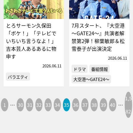
とろサーモン久保田
7月スタート、『大空港
「ボケ！」「テレビで
～GATE24～』共演者解
いちいち言うなよ！」
禁第2弾！柳葉敏郎＆松
吉本芸人あるあるに物
雪泰子が出演決定
申す
2026.06.11
2026.06.11
ドラマ
番組情報
バラエティ
大空港～GATE24～
1,5
1
…
30
31
32
33
34
35
36
37
38
39
40
…
82