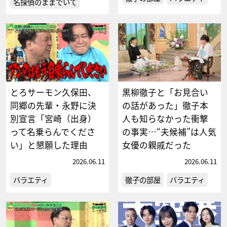
名探偵のままでいて
とろサーモン久保田、
黒柳徹子と「お見合い
同郷の先輩・永野に決
の話があった」徹子本
別宣言「宮崎（出身）
人も知らなかった衝撃
って名乗らんでくださ
の事実…“夫候補”は人気
い」と懇願した理由
女優の親戚だった
2026.06.11
2026.06.11
バラエティ
徹子の部屋
バラエティ