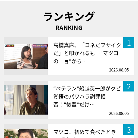
ランキング
RANKING
1
高橋真麻、「コネだブサイク
だ」と叩かれるも…“マツコ
の一言”から…
2026.08.05
2
“ベテラン”船越英一郎がクビ
覚悟のパワハラ謝罪拒
否！“後輩”だけ…
2026.08.05
3
マツコ、初めて食べたとき