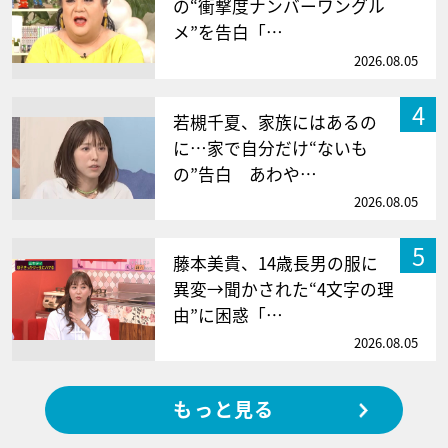
の“衝撃度ナンバーワングル
メ”を告白「…
2026.08.05
4
若槻千夏、家族にはあるの
に…家で自分だけ“ないも
の”告白 あわや…
2026.08.05
5
藤本美貴、14歳長男の服に
異変→聞かされた“4文字の理
由”に困惑「…
2026.08.05
もっと見る