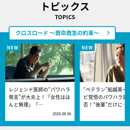
トピックス
TOPICS
クロスロード ～救命救急の約束～
レジェンド医師の“パワハラ
“ベテラン”船越英一
発言”が大炎上！「女性はほ
ビ覚悟のパワハラ謝
んと無理」「…
否！“後輩”だけに…
2026.08.06
2