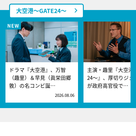
大空港～GATE24～
ドラマ『大空港』、万智
主演・趣里『大空港～
（趣里）＆早見（眞栄田郷
24～』、厚切りジェ
敦）の名コンビ誕…
が政府高官役で…
2026.08.06
2