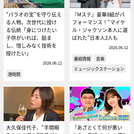
“パラオの宝”を守り伝え
『Mステ』豪華8組がパ
る人物。次世代に授け
フォーマンス！“マイケ
る伝統「身につけたい
ル・ジャクソン本人に選
子供がいれば、励ま
ばれた”日本人2人も
し、惜しみなく技術を
2026.06.12
授けたい」
番組情報
音楽
2026.06.12
ミュージックステーション
港時間
大久保佳代子、“手間暇
『あざとくて何が悪い