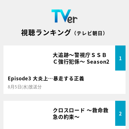
視聴ランキング
（テレビ朝日）
大追跡～警視庁ＳＳＢ
1
Ｃ強行犯係～ Season2
Episode3 大炎上…暴走する正義
8月5日(水)放送分
クロスロード ～救命救
2
急の約束～