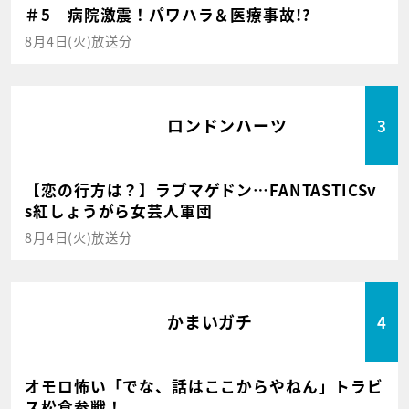
＃5 病院激震！パワハラ＆医療事故!?
8月4日(火)放送分
ロンドンハーツ
3
【恋の行方は？】ラブマゲドン…FANTASTICSv
s紅しょうがら女芸人軍団
8月4日(火)放送分
かまいガチ
4
オモロ怖い「でな、話はここからやねん」トラビ
ス松倉参戦！