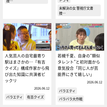
捜…
未解決の女 警視庁文書
捜…
人気芸人の自宅最寄り
若槻千夏、自身の“類似
駅はまさかの…『有吉
タレント”と初対面から
クイズ』構成作家から飛
意気投合「同じ人が芸
び出た知識に共演者ビ
能界にきて嬉しい」
ックリ
2026.06.12
2026.06.12
バラエティ
バラエティ
有吉クイズ
バラバラ大作戦