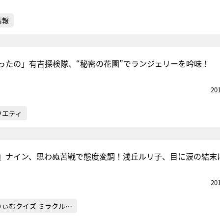
情報
ったの」有吉探検隊、“秘密の花園”でランジェリーを吟味！
20
ラエティ
』ナイン、思わぬ苦戦で態度変調！浅丘ルリ子、目に涙の結末
20
りぃむクイズ ミラクル…