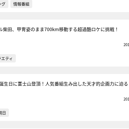
ング
情報番組
ル柴田、甲冑姿のまま700km移動する超過酷ロケに挑戦！
20
ラエティ
の誕生日に富士山登頂！人気番組生み出した天才的企画力に迫る
20
朝日