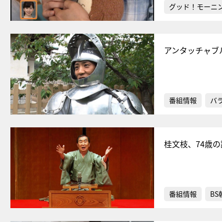
グッド！モーニ
アンタッチャブ
番組情報
バ
桂文枝、74歳
番組情報
BS