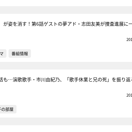
）が姿を消す！第6話ゲストの夢アド・志田友美が捜査進展に
20
マ
番組情報
活も…演歌歌手・市川由紀乃、「歌手休業と兄の死」を振り返
20
子の部屋