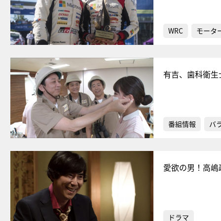
WRC
モータ
有吉、歯科衛生
番組情報
バ
愛欲の男！高嶋
ドラマ