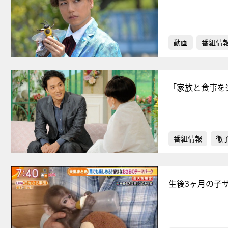
動画
番組情
「家族と食事を
番組情報
徹
生後3ヶ月の子