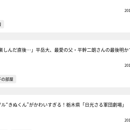
20
報
楽しんだ直後…」平岳大、最愛の父・平幹二朗さんの最後明か
20
子の部屋
ザル“きぬくん”がかわいすぎる！栃木県「日光さる軍団劇場」
20