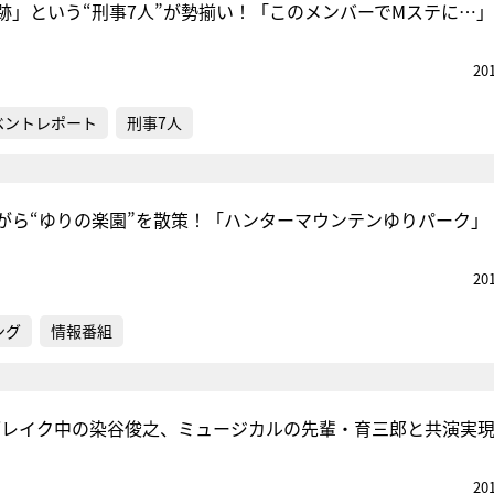
跡」という“刑事7人”が勢揃い！「このメンバーでMステに…」
20
ベントレポート
刑事7人
がら“ゆりの楽園”を散策！「ハンターマウンテンゆりパーク」
20
ング
情報番組
でブレイク中の染谷俊之、ミュージカルの先輩・育三郎と共演実
20