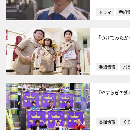
ドラマ
番組
「つけてみたか
番組情報
バ
『やすらぎの郷
番組情報
く