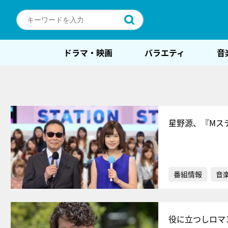
ドラマ・映画
バラエティ
音
星野源、『Mス
番組情報
音
役に立つしロマ