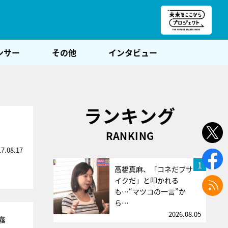
朝POST
ンサー
その他
インタビュー
ランキング
RANKING
17.08.17
1
高橋真麻、「コネだブサ
イクだ」と叩かれる
も…“マツコの一言”か
ら…
2026.08.05
露