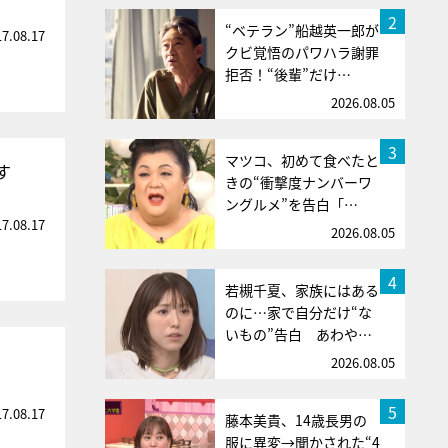
2
“ベテラン”船越英一郎が
17.08.17
クビ覚悟のパワハラ謝罪
拒否！“後輩”だけ…
2026.08.05
3
マツコ、初めて食べたと
す
きの“衝撃度ナンバーワ
ングルメ”を告白「…
17.08.17
2026.08.05
4
若槻千夏、家族にはある
のに…家で自分だけ“な
いもの”告白 あわや…
2026.08.05
5
17.08.17
藤本美貴、14歳長男の
服に異変→聞かされた“4