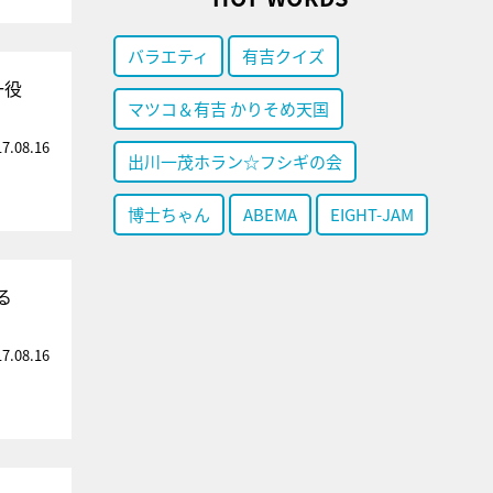
バラエティ
有吉クイズ
一役
マツコ＆有吉 かりそめ天国
17.08.16
出川一茂ホラン☆フシギの会
博士ちゃん
ABEMA
EIGHT-JAM
る
17.08.16