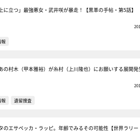
上に立つ」最強悪女・武井咲が暴走！【黒革の手帖・第5話】
20
情報
あの村木（甲本雅裕）が糸村（上川隆也）にお願いする展開発
20
情報
遺留捜査
タのエサペッカ・ラッピ。年齢でみるその可能性【世界ラリー