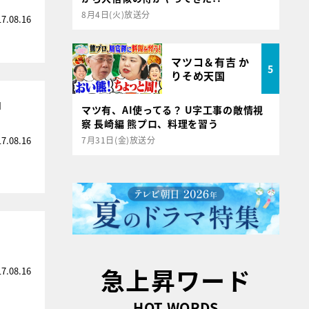
8月4日(火)放送分
17.08.16
マツコ＆有吉 か
5
りそめ天国
」
マツ有、AI使ってる？ U字工事の敵情視
察 長崎編 熊プロ、料理を習う
17.08.16
7月31日(金)放送分
急上昇ワード
17.08.16
HOT WORDS