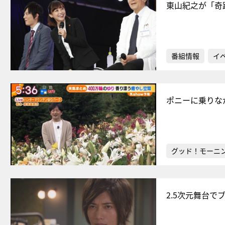
東山紀之が「奇
番組情報
イ
ポニーに乗りな
グッド！モーニ
2.5次元舞台