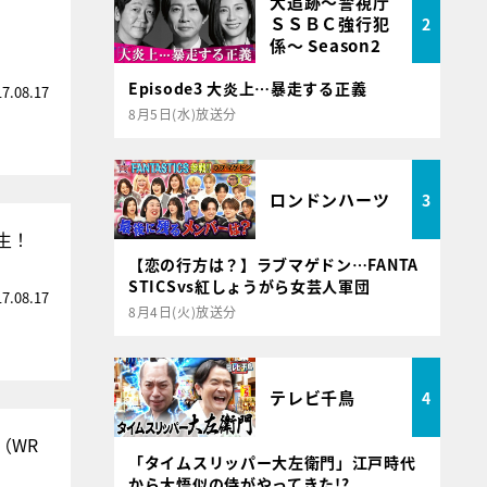
大追跡～警視庁
ＳＳＢＣ強行犯
2
係～ Season2
Episode3 大炎上…暴走する正義
17.08.17
8月5日(水)放送分
ロンドンハーツ
3
生！
【恋の行方は？】ラブマゲドン…FANTA
STICSvs紅しょうがら女芸人軍団
17.08.17
8月4日(火)放送分
テレビ千鳥
4
（WR
「タイムスリッパー大左衛門」江戸時代
から大悟似の侍がやってきた!?