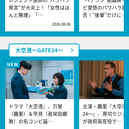
発言”が大炎上！「女性はほ
ビ覚悟のパワハラ謝
んと無理」「…
否！“後輩”だけに…
2026.08.06
2
大空港～GATE24～
ドラマ『大空港』、万智
主演・趣里『大空港～
（趣里）＆早見（眞栄田郷
24～』、厚切りジェ
敦）の名コンビ誕…
が政府高官役で…