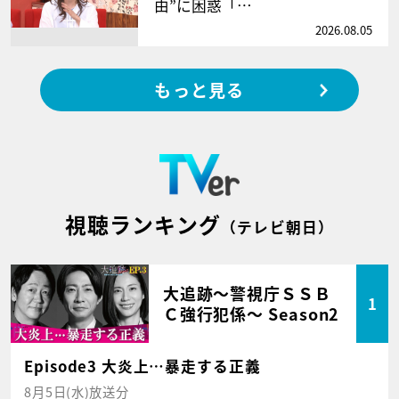
由”に困惑「…
2026.08.05
もっと見る
視聴ランキング
（テレビ朝日）
大追跡～警視庁ＳＳＢ
1
Ｃ強行犯係～ Season2
Episode3 大炎上…暴走する正義
8月5日(水)放送分