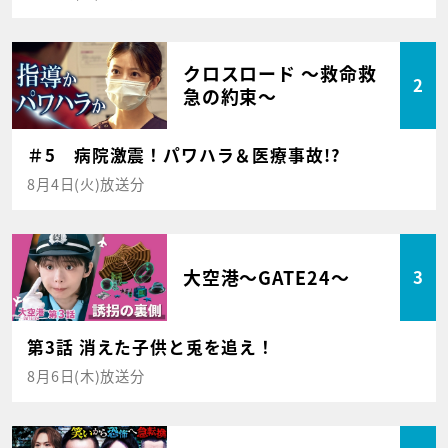
クロスロード ～救命救
2
急の約束～
＃5 病院激震！パワハラ＆医療事故!?
8月4日(火)放送分
大空港～GATE24～
3
第3話 消えた子供と兎を追え！
8月6日(木)放送分