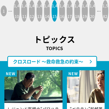
1,4
1,4
1,4
1,4
1,4
1,4
1,4
1,4
1,4
1,4
1,4
1,5
1
…
…
10
11
12
13
14
15
16
17
18
19
20
82
トピックス
TOPICS
クロスロード ～救命救急の約束～
レジェンド医師の“パワハラ
“ベテラン”船越英一