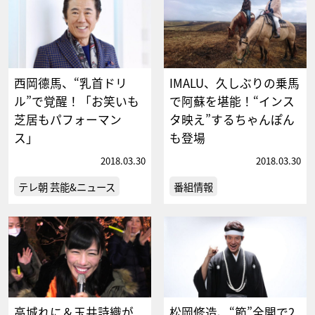
西岡德馬、“乳首ドリ
IMALU、久しぶりの乗馬
ル”で覚醒！「お笑いも
で阿蘇を堪能！“インス
芝居もパフォーマン
タ映え”するちゃんぽん
ス」
も登場
2018.03.30
2018.03.30
テレ朝 芸能&ニュース
番組情報
高城れに＆玉井詩織が
松岡修造、“節”全開で2