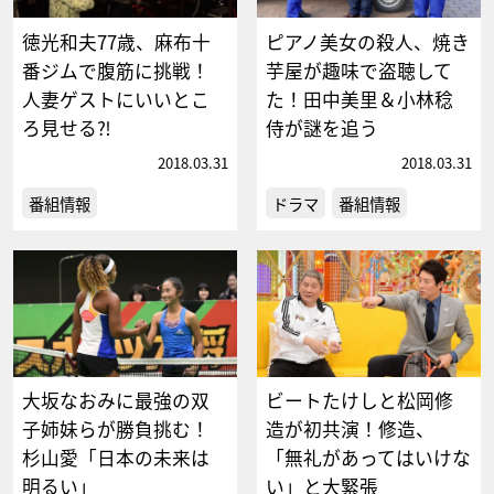
徳光和夫77歳、麻布十
ピアノ美女の殺人、焼き
番ジムで腹筋に挑戦！
芋屋が趣味で盗聴して
人妻ゲストにいいとこ
た！田中美里＆小林稔
ろ見せる⁈
侍が謎を追う
2018.03.31
2018.03.31
番組情報
ドラマ
番組情報
大坂なおみに最強の双
ビートたけしと松岡修
子姉妹らが勝負挑む！
造が初共演！修造、
杉山愛「日本の未来は
「無礼があってはいけな
明るい」
い」と大緊張