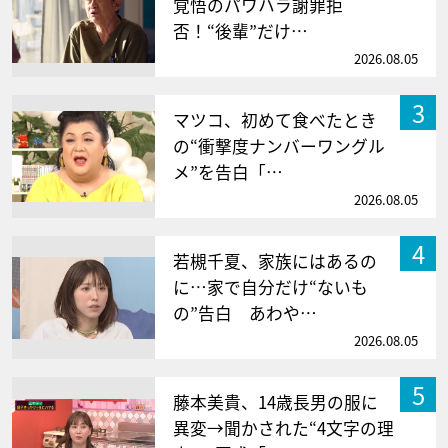
覚悟のパワハラ謝罪拒
否！“後輩”だけ…
2026.08.05
3
マツコ、初めて食べたとき
の“衝撃度ナンバーワングル
メ”を告白「…
2026.08.05
4
若槻千夏、家族にはあるの
に…家で自分だけ“ないも
の”告白 あわや…
2026.08.05
5
藤本美貴、14歳長男の服に
異変→聞かされた“4文字の理