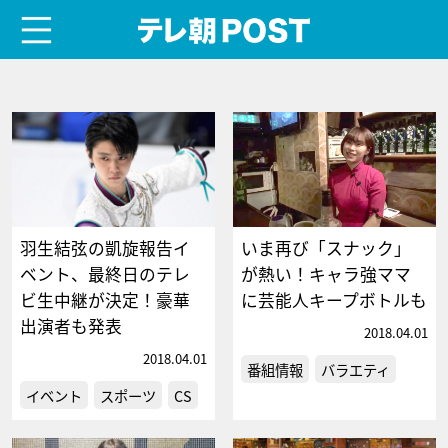
menu
テレ朝POST
羽生結弦の凱旋報告イ
いま再び「スナック」
ベント、最終日のテレ
が熱い！キャラ強ママ
ビ生中継が決定！豪華
に芸能人キープボトルも
出演者も発表
2018.04.01
2018.04.01
番組情報
バラエティ
イベント
スポーツ
CS