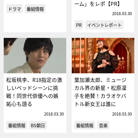
ーム」をレポ【PR】
ドラマ
番組情報
2018.03.30
PR
イベントレポート
松坂桃李、R18指定の激
葉加瀬太郎、ミュージ
しいベッドシーンに挑
カル界の新星・松原凜
戦！同世代俳優への嫉
子を絶賛！カラオケバ
妬心も語る
トル新女王は誰に
2018.03.30
2018.03.30
番組情報
BS朝日
番組情報
音楽