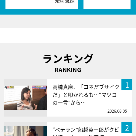
2026.08.06
2
ランキング
RANKING
1
高橋真麻、「コネだブサイク
だ」と叩かれるも…“マツコ
の一言”から…
2026.08.05
2
“ベテラン”船越英一郎がクビ