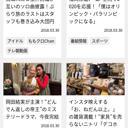
互いのソロ曲披露！ぶ
020を応援！「僕はオリ
らり旅のラストはスタ
ンピック・パラリンピ
ッフも巻き込み大団円
ックになる」
2018.03.30
2018.03.30
アイドル
ももクロChan
番組情報
スポーツ
テレ朝動画
岡田結実が主演！“どん
インスタ映えする
でん返しの帝王”のミス
「お、ねだん以上。」
テリードラマ、今夜完結
の雑貨満載！“家具”を売
らないニトリ「デコホ
2018.03.30