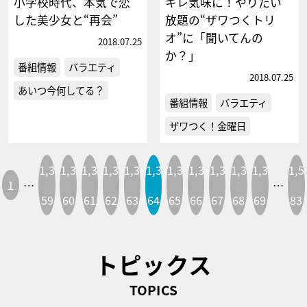
小学校時代、本気で恋
キレ気味に！やりたい
した美少女と“再会”
放題の“ザワつくトリ
オ”に「聞いてんの
2018.07.25
か？」
番組情報
バラエティ
2018.07.25
あいつ今何してる？
番組情報
バラエティ
ザワつく！金曜日
1,3
1,3
1,3
1,3
1,3
1,3
1,3
1,3
1,3
1,3
1,3
1,5
1
…
…
59
60
61
62
63
64
65
66
67
68
69
83
トピックス
TOPICS