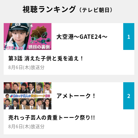
視聴ランキング
（テレビ朝日）
大空港～GATE24～
1
第3話 消えた子供と兎を追え！
8月6日(木)放送分
アメトーーク！
2
売れっ子芸人の貴重トーーク祭り!!
8月6日(木)放送分