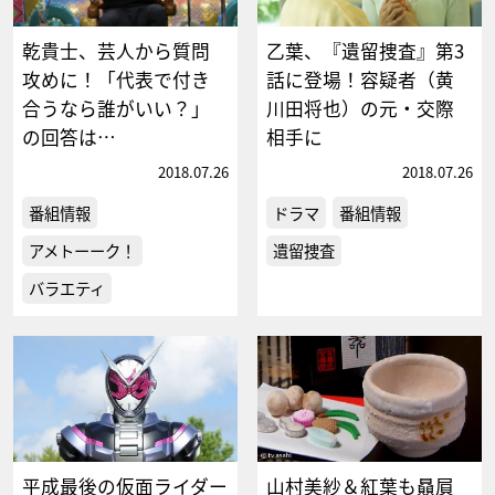
乾貴士、芸人から質問
乙葉、『遺留捜査』第3
攻めに！「代表で付き
話に登場！容疑者（黄
合うなら誰がいい？」
川田将也）の元・交際
の回答は…
相手に
2018.07.26
2018.07.26
番組情報
ドラマ
番組情報
アメトーーク！
遺留捜査
バラエティ
平成最後の仮面ライダー
山村美紗＆紅葉も贔屓