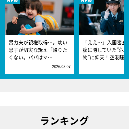
暴力夫が親権取得…。幼い
「ええ…」入国審査
息子が切実な訴え「帰りた
腹に隠していた“危険
くない。パパはマ…
物”に仰天！空港騒
2026.08.07
2
ランキング