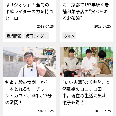
は「ジオウ」！全ての
に！京都で153年続く老
平成ライダーの力を持つ
舗和菓子店の“食べられ
ヒーロー
るお茶碗”
2018.07.26
2018.07.25
番組情報
仮面ライダー
グルメ
剣道五段の女剣士から
“いい夫婦”の藤井隆、突
一本とれるか…チャ
然離婚のココリコ田
ン・カワイ、4時間17分
中。現在の生活に黒柳
の激闘！
徹子も驚き
2018.07.25
2018.07.25