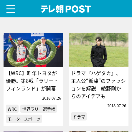
menu
テレ朝POST
【WRC】昨年トヨタが
ドラマ『ハゲタカ』、
優勝。第8戦「ラリー・
主人公“鷲津”のファッシ
フィンランド」が開幕
ョンを解説 綾野剛か
らのアイデアも
2018.07.26
2018.07.26
WRC
世界ラリー選手権
ドラマ
モータースポーツ