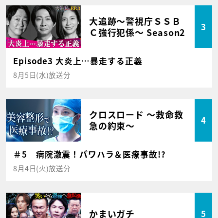
大追跡～警視庁ＳＳＢ
3
Ｃ強行犯係～ Season2
Episode3 大炎上…暴走する正義
8月5日(水)放送分
クロスロード ～救命救
4
急の約束～
＃5 病院激震！パワハラ＆医療事故!?
8月4日(火)放送分
かまいガチ
5