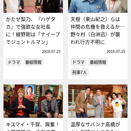
かたせ梨乃、『ハゲタ
天樹（東山紀之）らは
カ』で強欲な女社長
仲間の危機を救えるか…
に！綾野剛は「ナイーブ
野々村（白洲迅）が襲
でジェントルマン」
われ行方不明に
2018.07.25
2018.07.25
ドラマ
番組情報
ドラマ
番組情報
刑事7人
キスマイ・千賀、興奮！
温厚なサバンナ高橋が