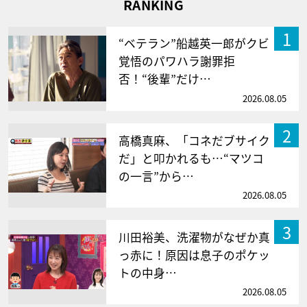
RANKING
1
“ベテラン”船越英一郎がクビ
覚悟のパワハラ謝罪拒
否！“後輩”だけ…
2026.08.05
2
高橋真麻、「コネだブサイク
だ」と叩かれるも…“マツコ
の一言”から…
2026.08.05
3
川田裕美、洗濯物がなぜか真
っ赤に！原因は息子のポケッ
トの中身…
2026.08.05