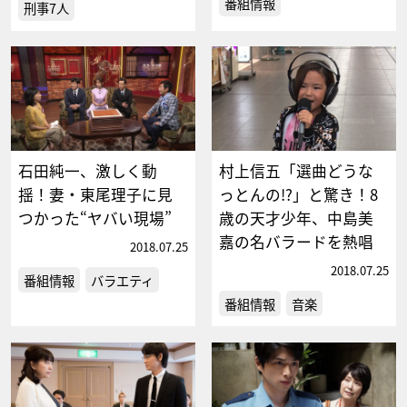
番組情報
刑事7人
石田純一、激しく動
村上信五「選曲どうな
揺！妻・東尾理子に見
っとんの!?」と驚き！8
つかった“ヤバい現場”
歳の天才少年、中島美
嘉の名バラードを熱唱
2018.07.25
2018.07.25
番組情報
バラエティ
番組情報
音楽