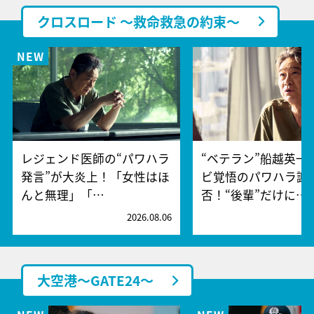
クロスロード ～救命救急の約束～
レジェンド医師の“パワハラ
“ベテラン”船越英一
発言”が大炎上！「女性はほ
ビ覚悟のパワハラ謝
んと無理」「…
否！“後輩”だけに…
2026.08.06
2
大空港～GATE24～