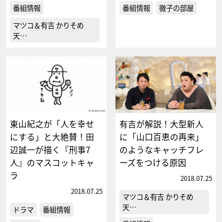
番組情報
番組情報
徹子の部屋
マツコ＆有吉 かりそめ
天…
東山紀之が「人を幸せ
有吉が解説！大型新人
にする」と大絶賛！田
に「山口百恵の再来」
辺誠一が描く『刑事7
のようなキャッチフレ
人』のマスコットキャ
ーズをつける原因
ラ
2018.07.25
2018.07.25
マツコ＆有吉 かりそめ
天…
ドラマ
番組情報