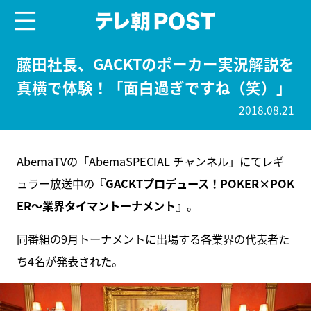
menu
テレ朝POST
藤田社長、GACKTのポーカー実況解説を
真横で体験！「面白過ぎですね（笑）」
2018.08.21
AbemaTVの「AbemaSPECIAL チャンネル」にてレギ
ュラー放送中の
『GACKTプロデュース！POKER×POK
ER〜業界タイマントーナメント』
。
同番組の9月トーナメントに出場する各業界の代表者た
ち4名が発表された。