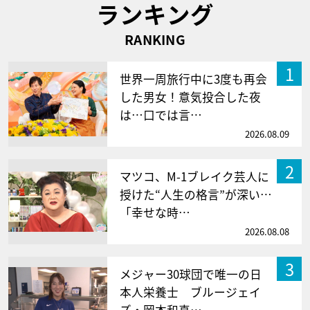
ランキング
RANKING
1
世界一周旅行中に3度も再会
した男女！意気投合した夜
は…口では言…
2026.08.09
2
マツコ、M-1ブレイク芸人に
授けた“人生の格言”が深い…
「幸せな時…
2026.08.08
3
メジャー30球団で唯一の日
本人栄養士 ブルージェイ
ズ・岡本和真…