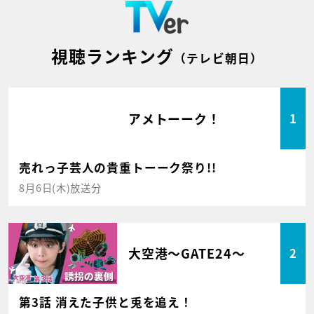
視聴ランキング
（テレビ朝日）
アメトーーク！
1
売れっ子芸人の貴重トーーク祭り!!
8月6日(木)放送分
大空港～GATE24～
2
第3話 消えた子供と兎を追え！