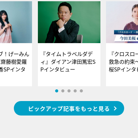
ブ！げーみん
『タイムトラベルダデ
『クロスロー
E齋藤樹愛羅
ィ』ダイアン津田篤宏S
救急の約束
香SPインタ
Pインタビュー
桜SPイ
ピックアップ記事をもっと見る