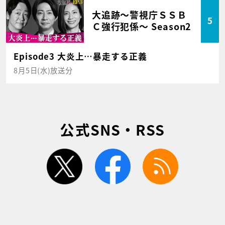
大追跡～警視庁ＳＳＢ
5
Ｃ強行犯係～ Season2
Episode3 大炎上…暴走する正義
8月5日(水)放送分
公式SNS・RSS
twitter
facebook
rss