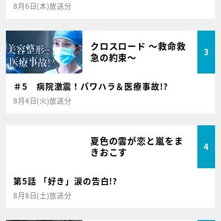
8月6日(木)放送分
クロスロード ～救命救
3
急の約束～
＃5 病院激震！パワハラ＆医療事故!?
8月4日(火)放送分
夏色の雲が恋と嵐をま
4
きおこす
第5話 「好き」涙の告白!?
8月8日(土)放送分