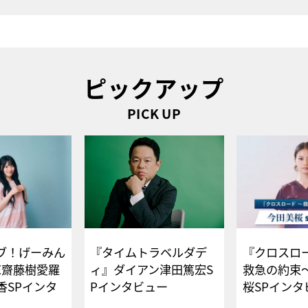
ピックアップ
PICK UP
ブ！げーみん
『タイムトラベルダデ
『クロスロー
E齋藤樹愛羅
ィ』ダイアン津田篤宏S
救急の約束
香SPインタ
Pインタビュー
桜SPイ