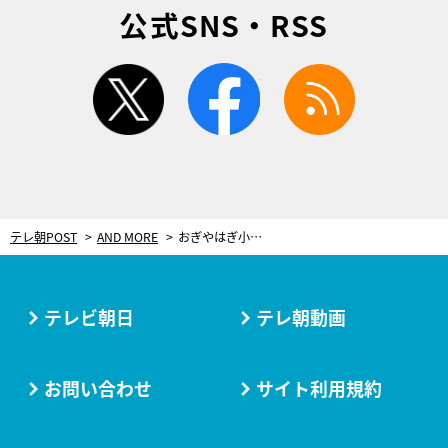
公式SNS・RSS
twitter
facebook
rss
テレ朝POST
AND MORE
おぎやはぎ小木、“恥ずかしい話”を暴露しスタジオ騒然！アンジャ児嶋が「湯船で…」
テレビ朝日
テレ朝動画
お問い合わせ
サイト利用規約