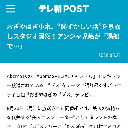
menu
テレ朝POST
おぎやはぎ小木、“恥ずかしい話”を暴露
しスタジオ騒然！アンジャ児嶋が「湯船
で…」
2018.08.21
AbemaTVの「AbemaSPECIALチャンネル」でレギュラ
ー放送されている、“ブス”をテーマに語り尽くすバラエ
ティ番組
『おぎやはぎの「ブス」テレビ』
。
8月20日（月）に放送された同番組では、美人の気持ち
を代弁する“美人コメンテーター”としてタレントの祥
子、自称“ブス”メンバーに「たんぽぽ」の川村エミコと