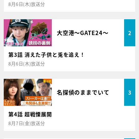
8月6日(木)放送分
大空港～GATE24～
2
第3話 消えた子供と兎を追え！
8月6日(木)放送分
名探偵のままでいて
3
第4話 超戦慄展開
8月7日(金)放送分