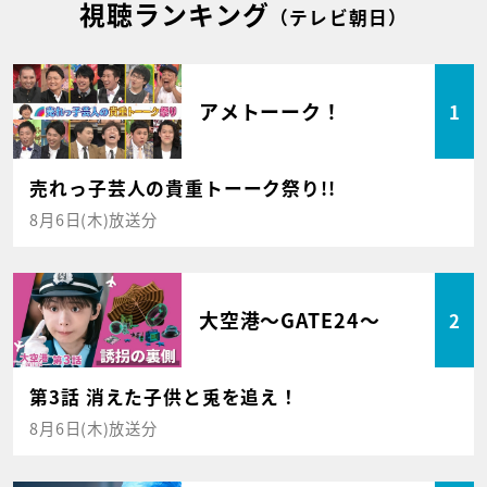
視聴ランキング
（テレビ朝日）
アメトーーク！
1
売れっ子芸人の貴重トーーク祭り!!
8月6日(木)放送分
大空港～GATE24～
2
第3話 消えた子供と兎を追え！
8月6日(木)放送分