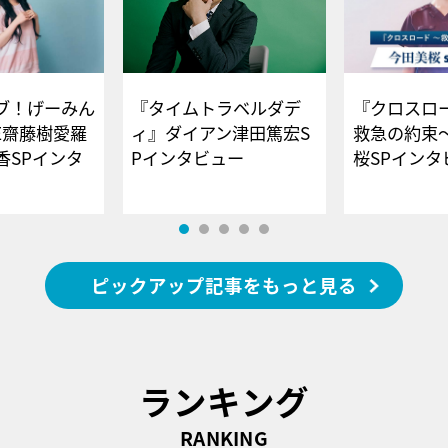
ブ！げーみん
『タイムトラベルダデ
『クロスロー
E齋藤樹愛羅
ィ』ダイアン津田篤宏S
救急の約束
香SPインタ
Pインタビュー
桜SPイ
ピックアップ記事をもっと見る
ランキング
RANKING