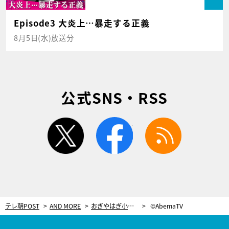
Episode3 大炎上…暴走する正義
8月5日(水)放送分
公式SNS・RSS
twitter
facebook
rss
テレ朝POST
AND MORE
おぎやはぎ小木、“恥ずかしい話”を暴露しスタジオ騒然！アンジャ児嶋が「湯船で…」
©AbemaTV