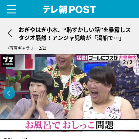
menu
テレ朝POST
おぎやはぎ小木、“恥ずかしい話”を暴露しス
タジオ騒然！アンジャ児嶋が「湯船で…」
（写真ギャラリー 2/2）
2/2