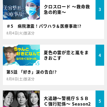
クロスロード ～救命救
3
急の約束～
＃5 病院激震！パワハラ＆医療事故!?
8月4日(火)放送分
夏色の雲が恋と嵐をま
4
きおこす
第5話 「好き」涙の告白!?
8月8日(土)放送分
大追跡～警視庁ＳＳＢ
5
Ｃ強行犯係～ Season2