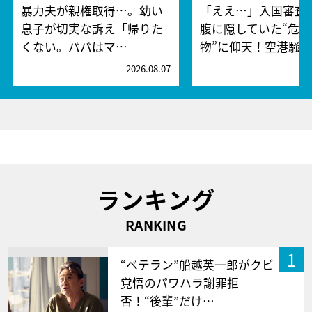
暴力夫が親権取得…。幼い
「ええ…」入国審査
息子が切実な訴え「帰りた
腹に隠していた“危険
くない。パパはマ…
物”に仰天！空港騒
2026.08.07
2
ランキング
RANKING
1
“ベテラン”船越英一郎がクビ
覚悟のパワハラ謝罪拒
否！“後輩”だけ…