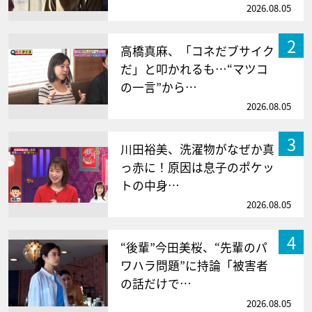
2026.08.05
2
高橋真麻、「コネだブサイク
だ」と叩かれるも…“マツコ
の一言”から…
2026.08.05
3
川田裕美、洗濯物がなぜか真
っ赤に！原因は息子のポケッ
トの中身…
2026.08.05
4
“後輩”今田美桜、“先輩のパ
ワハラ問題”に持論「被害者
の話だけで…
2026.08.05