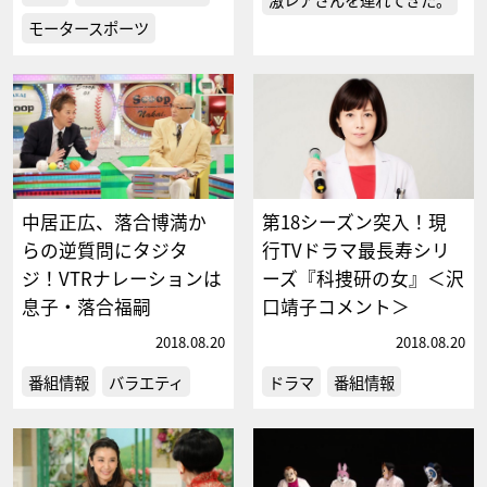
モータースポーツ
中居正広、落合博満か
第18シーズン突入！現
らの逆質問にタジタ
行TVドラマ最長寿シリ
ジ！VTRナレーションは
ーズ『科捜研の女』＜沢
息子・落合福嗣
口靖子コメント＞
2018.08.20
2018.08.20
番組情報
バラエティ
ドラマ
番組情報