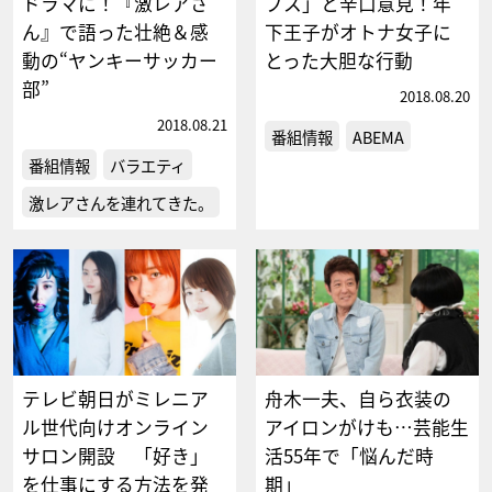
ドラマに！『激レアさ
ブス」と辛口意見！年
ん』で語った壮絶＆感
下王子がオトナ女子に
動の“ヤンキーサッカー
とった大胆な行動
部”
2018.08.20
2018.08.21
番組情報
ABEMA
番組情報
バラエティ
激レアさんを連れてきた。
テレビ朝日がミレニア
舟木一夫、自ら衣装の
ル世代向けオンライン
アイロンがけも…芸能生
サロン開設 「好き」
活55年で「悩んだ時
を仕事にする方法を発
期」