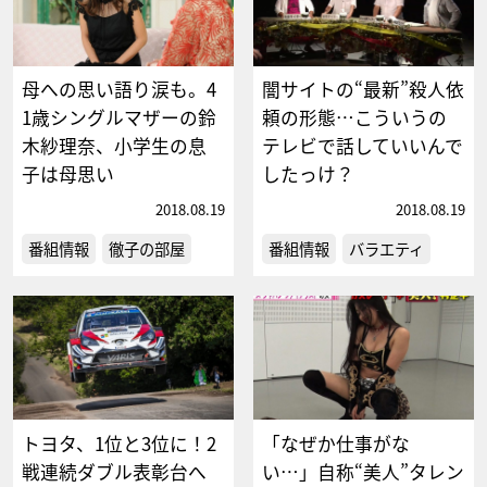
母への思い語り涙も。4
闇サイトの“最新”殺人依
1歳シングルマザーの鈴
頼の形態…こういうの
木紗理奈、小学生の息
テレビで話していいんで
子は母思い
したっけ？
2018.08.19
2018.08.19
番組情報
徹子の部屋
番組情報
バラエティ
トヨタ、1位と3位に！2
「なぜか仕事がな
戦連続ダブル表彰台へ
い…」自称“美人”タレン