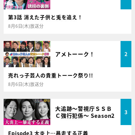
第3話 消えた子供と兎を追え！
8月6日(木)放送分
アメトーーク！
2
売れっ子芸人の貴重トーーク祭り!!
8月6日(木)放送分
大追跡～警視庁ＳＳＢ
3
Ｃ強行犯係～ Season2
Episode3 大炎上…暴走する正義