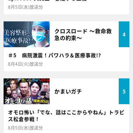
8月5日(水)放送分
クロスロード ～救命救
4
急の約束～
＃5 病院激震！パワハラ＆医療事故!?
8月4日(火)放送分
かまいガチ
5
オモロ怖い「でな、話はここからやねん」トラビ
ス松倉参戦！
8月5日(水)放送分