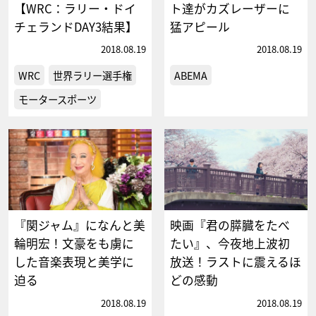
【WRC：ラリー・ドイ
ト達がカズレーザーに
チェランドDAY3結果】
猛アピール
2018.08.19
2018.08.19
WRC
世界ラリー選手権
ABEMA
モータースポーツ
『関ジャム』になんと美
映画『君の膵臓をたべ
輪明宏！文豪をも虜に
たい』、今夜地上波初
した音楽表現と美学に
放送！ラストに震えるほ
迫る
どの感動
2018.08.19
2018.08.19