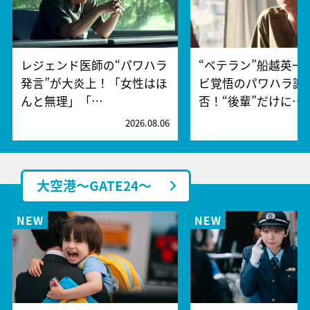
レジェンド医師の“パワハラ
“ベテラン”船越英一
発言”が大炎上！「女性はほ
ビ覚悟のパワハラ謝
んと無理」「…
否！“後輩”だけに…
2026.08.06
2
大空港～GATE24～