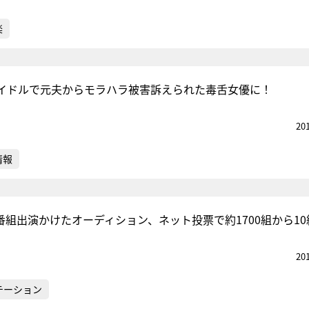
楽
イドルで元夫からモラハラ被害訴えられた毒舌女優に！
20
情報
番組出演かけたオーディション、ネット投票で約1700組から10
20
テーション