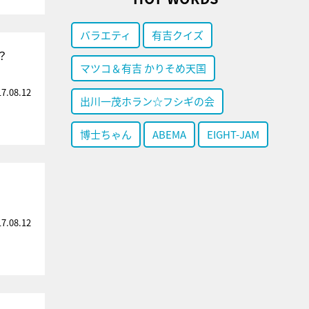
バラエティ
有吉クイズ
？
マツコ＆有吉 かりそめ天国
17.08.12
出川一茂ホラン☆フシギの会
博士ちゃん
ABEMA
EIGHT-JAM
17.08.12