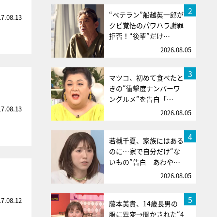
2
“ベテラン”船越英一郎が
17.08.13
クビ覚悟のパワハラ謝罪
拒否！“後輩”だけ…
2026.08.05
3
マツコ、初めて食べたと
きの“衝撃度ナンバーワ
ングルメ”を告白「…
17.08.13
2026.08.05
4
若槻千夏、家族にはある
のに…家で自分だけ“な
いもの”告白 あわや…
2026.08.05
5
17.08.12
藤本美貴、14歳長男の
服に異変→聞かされた“4