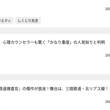
20
ラエティ
しくじり先生
、心理カウンセラーも驚く「かなり重度」の人見知りと判明
20
鉄道捜査官』の傑作が放送！舞台は、三陸鉄道・北リアス線！
20