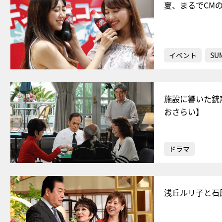
夏、まるでCM
イベント
SU
施設に響いた銃
おさらい】
ドラマ
浅丘ルリ子と石