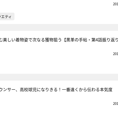
20
ラエティ
む美しい着物姿で次なる獲物狙う【黒革の手帖・第4話振り返
20
ウンサー、高校球児になりきる！一番遠くから伝わる本気度
20