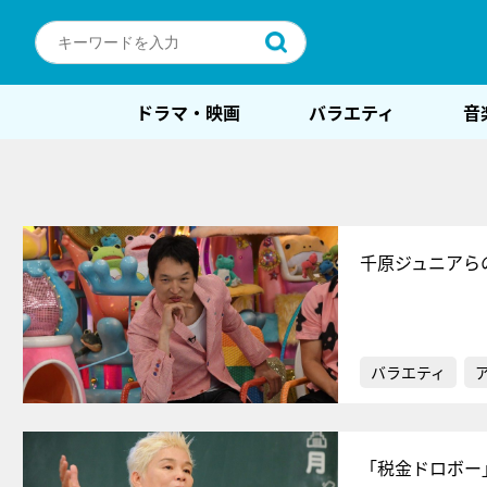
ドラマ・映画
バラエティ
音
千原ジュニアら
バラエティ
「税金ドロボー