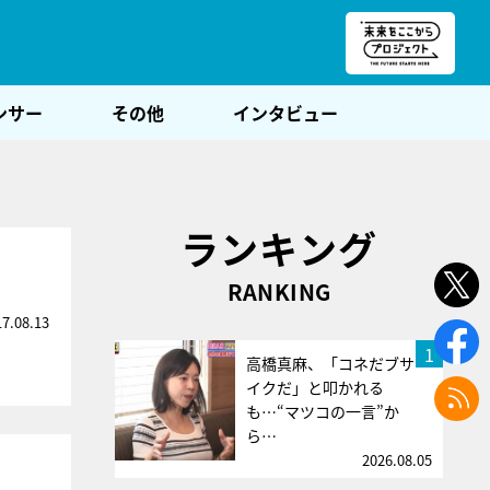
朝POST
ンサー
その他
インタビュー
ランキング
RANKING
17.08.13
1
高橋真麻、「コネだブサ
イクだ」と叩かれる
も…“マツコの一言”か
ら…
2026.08.05