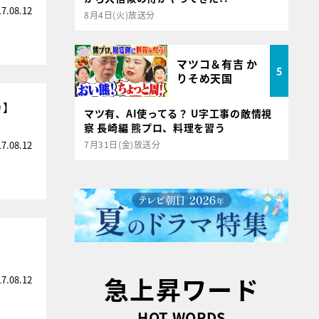
17.08.12
8月4日(火)放送分
マツコ＆有吉 か
5
りそめ天国
り】
マツ有、AI使ってる？ U字工事の敵情視
察 長崎編 熊プロ、料理を習う
17.08.12
7月31日(金)放送分
急上昇ワード
17.08.12
HOT WORDS