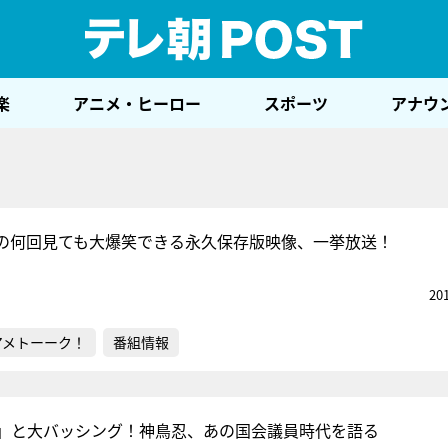
テレ
楽
アニメ・ヒーロー
スポーツ
アナウ
の何回見ても大爆笑できる永久保存版映像、一挙放送！
20
アメトーーク！
番組情報
」と大バッシング！神鳥忍、あの国会議員時代を語る