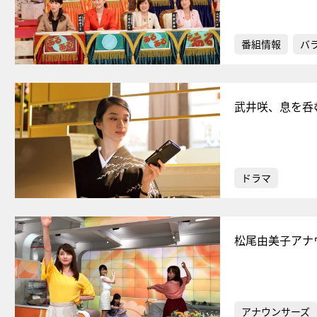
番組情報
バ
武井咲、息を呑
ドラマ
松尾由美子アナ
アナウンサーズ