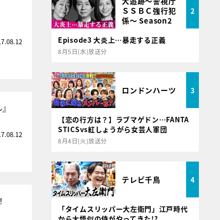
大追跡～警視庁
ＳＳＢＣ強行犯
2
係～ Season2
Episode3 大炎上…暴走する正義
17.08.12
8月5日(水)放送分
ロンドンハーツ
3
ル』
【恋の行方は？】ラブマゲドン…FANTA
STICSvs紅しょうがら女芸人軍団
17.08.12
8月4日(火)放送分
テレビ千鳥
4
！
「タイムスリッパー大左衛門」江戸時代
から大悟似の侍がやってきた!?