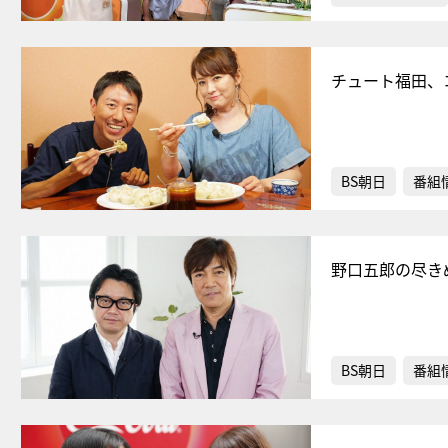
チュート福田、
BS朝日
番組
野口五郎の尽き
BS朝日
番組