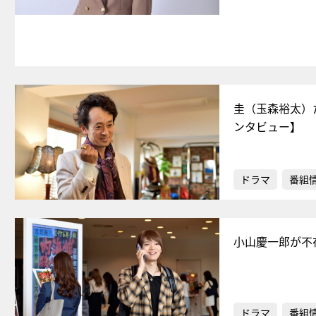
圭（玉森裕太）
ンタビュー】
ドラマ
番組
小山慶一郎が不
ドラマ
番組