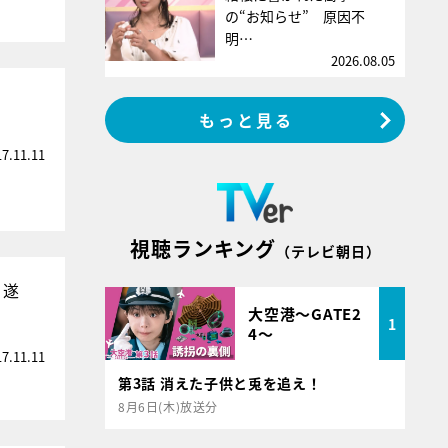
の“お知らせ” 原因不
明…
2026.08.05
」
もっと見る
17.11.11
視聴ランキング
（テレビ朝日）
、遂
大空港～GATE2
1
4～
17.11.11
第3話 消えた子供と兎を追え！
8月6日(木)放送分