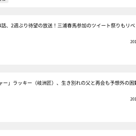
4話、2週ぶり待望の放送！三浦春馬参加のツイート祭りもリベ
20
ャー」ラッキー（岐洲匠）、生き別れの父と再会も予想外の困
20