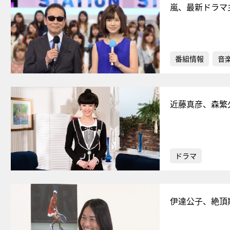
嵐、最新ドラマ
番組情報
音
近藤真彦、森繁
ドラマ
伊達公子、絶頂