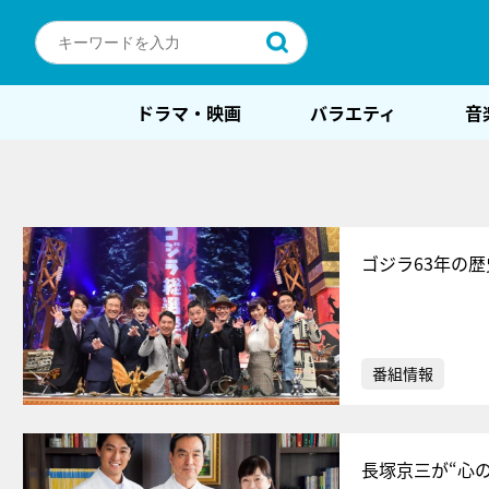
ドラマ・映画
バラエティ
音
ゴジラ63年の
番組情報
長塚京三が“心