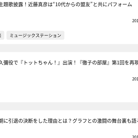
主題歌披露！近藤真彦は“10代からの盟友”と共にパフォーム
20
楽
ミュージックステーション
久彌役で『トットちゃん！』出演！『徹子の部屋』第1回を再
20
期に引退の決断をした理由とは？グラフとの激闘の舞台裏も語
20