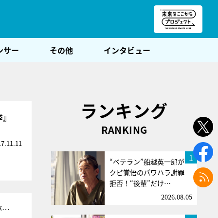
朝POST
ンサー
その他
インタビュー
ランキング
挙』
RANKING
17.11.11
1
“ベテラン”船越英一郎が
クビ覚悟のパワハラ謝罪
拒否！“後輩”だけ…
2026.08.05
が…