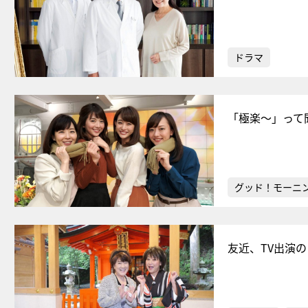
ドラマ
「極楽〜」って
グッド！モーニ
友近、TV出演