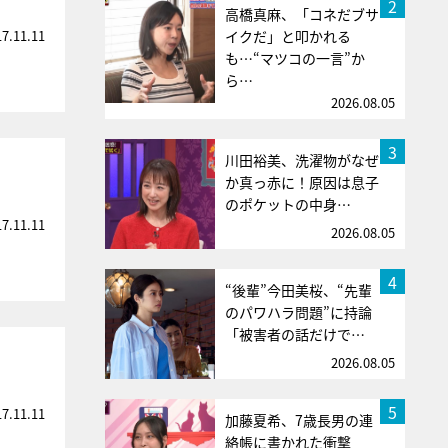
2
高橋真麻、「コネだブサ
17.11.11
イクだ」と叩かれる
も…“マツコの一言”か
ら…
2026.08.05
3
川田裕美、洗濯物がなぜ
か真っ赤に！原因は息子
のポケットの中身…
17.11.11
2026.08.05
4
“後輩”今田美桜、“先輩
のパワハラ問題”に持論
「被害者の話だけで…
2026.08.05
5
17.11.11
加藤夏希、7歳長男の連
絡帳に書かれた衝撃