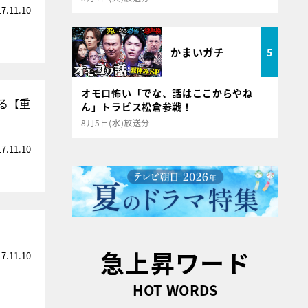
17.11.10
かまいガチ
5
オモロ怖い「でな、話はここからやね
る【重
ん」トラビス松倉参戦！
8月5日(水)放送分
17.11.10
急上昇ワード
17.11.10
HOT WORDS