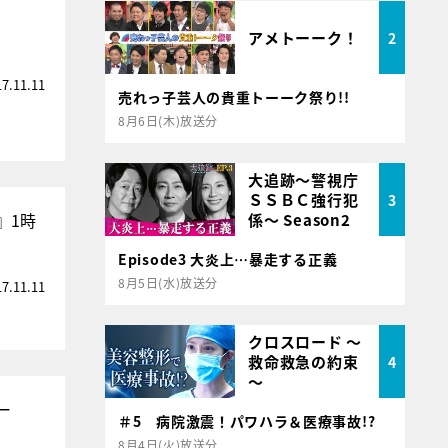
アメトーーク！
2
17.11.11
売れっ子芸人の貴重トーーク祭り!!
8月6日(木)放送分
大追跡～警視庁
ＳＳＢＣ強行犯
3
』1時
係～ Season2
Episode3 大炎上…暴走する正義
8月5日(水)放送分
17.11.11
クロスロード ～
救命救急の約束
4
～
ー
＃5 病院激震！パワハラ＆医療事故!?
8月4日(火)放送分