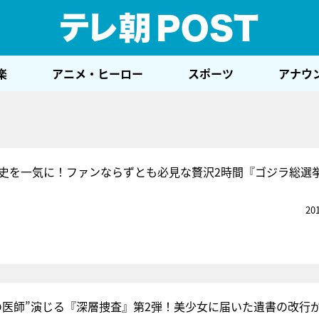
テレ
楽
アニメ・ヒーロー
スポーツ
アナウ
歴史を一気に！ファンならずとも必見な贅沢2時間『ゴジラ総選
20
の医師”演じる『深層捜査』第2弾！美少女に届いた遺書の改行