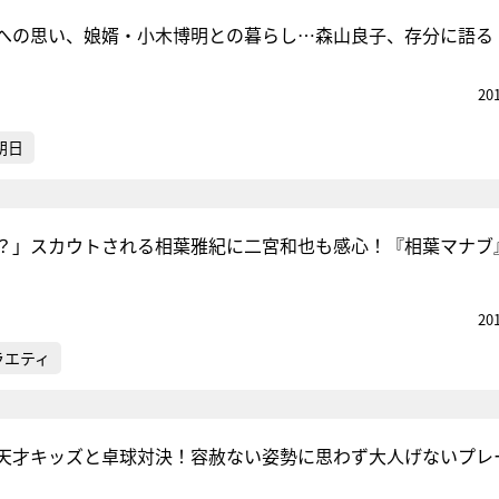
への思い、娘婿・小木博明との暮らし…森山良子、存分に語る
20
朝日
？」スカウトされる相葉雅紀に二宮和也も感心！『相葉マナブ
20
ラエティ
天才キッズと卓球対決！容赦ない姿勢に思わず大人げないプレ