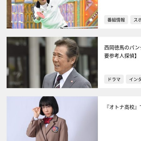
番組情報
ス
西岡徳馬のパン
要参考人探偵】
ドラマ
イン
『オトナ高校』