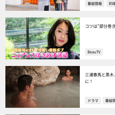
番組情報
BS
コツは“部分巻
BeauTV
三浦春馬と黒木
に！
ドラマ
番組