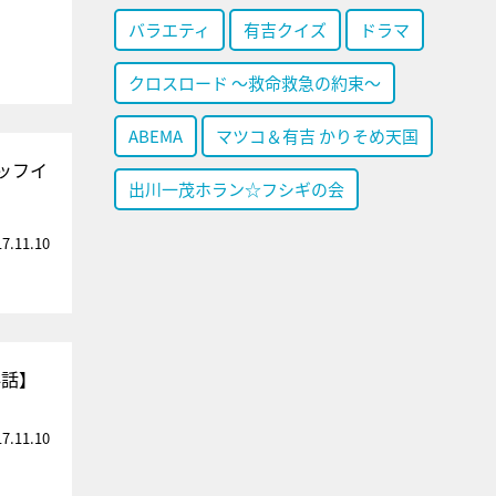
バラエティ
有吉クイズ
ドラマ
クロスロード ～救命救急の約束～
ABEMA
マツコ＆有吉 かりそめ天国
ッフイ
出川一茂ホラン☆フシギの会
17.11.10
4話】
17.11.10