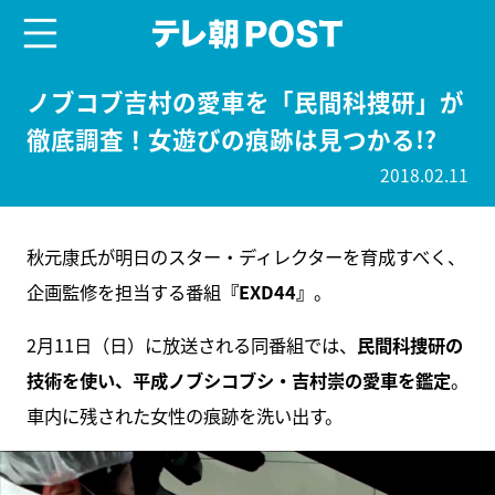
menu
テレ朝POST
ノブコブ吉村の愛車を「民間科捜研」が
徹底調査！女遊びの痕跡は見つかる!?
2018.02.11
秋元康氏が明日のスター・ディレクターを育成すべく、
企画監修を担当する番組
『EXD44』
。
2月11日（日）に放送される同番組では、
民間科捜研の
技術を使い、平成ノブシコブシ・吉村崇の愛車を鑑定
。
車内に残された女性の痕跡を洗い出す。