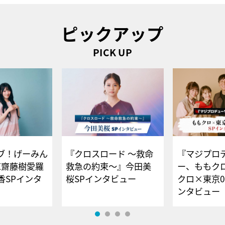
ピックアップ
PICK UP
ブ！げーみん
『クロスロード ～救命
『マジプロ
E齋藤樹愛羅
救急の約束～』今田美
ー、ももク
香SPインタ
桜SPインタビュー
クロ×東京0
ンタビュー