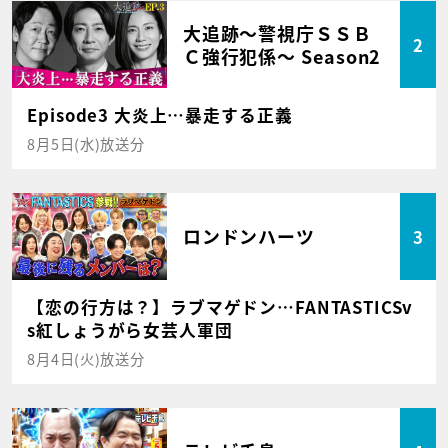
大追跡～警視庁ＳＳＢ
2
Ｃ強行犯係～ Season2
Episode3 大炎上…暴走する正義
8月5日(水)放送分
ロンドンハーツ
3
【恋の行方は？】ラブマゲドン…FANTASTICSv
s紅しょうがら女芸人軍団
8月4日(火)放送分