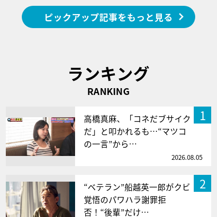
ピックアップ記事をもっと見る
ランキング
RANKING
1
高橋真麻、「コネだブサイク
だ」と叩かれるも…“マツコ
の一言”から…
2026.08.05
2
“ベテラン”船越英一郎がクビ
覚悟のパワハラ謝罪拒
否！“後輩”だけ…