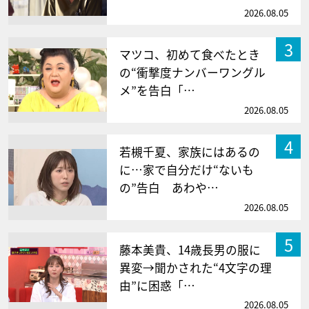
2026.08.05
3
マツコ、初めて食べたとき
の“衝撃度ナンバーワングル
メ”を告白「…
2026.08.05
4
若槻千夏、家族にはあるの
に…家で自分だけ“ないも
の”告白 あわや…
2026.08.05
5
藤本美貴、14歳長男の服に
異変→聞かされた“4文字の理
由”に困惑「…
2026.08.05