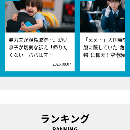
暴力夫が親権取得…。幼い
「ええ…」入国審査
息子が切実な訴え「帰りた
腹に隠していた“危険
くない。パパはマ…
物”に仰天！空港騒
2026.08.07
2
ランキング
RANKING