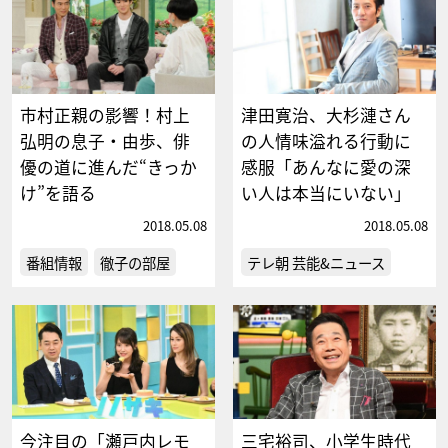
市村正親の影響！村上
津田寛治、大杉漣さん
弘明の息子・由歩、俳
の人情味溢れる行動に
優の道に進んだ“きっか
感服「あんなに愛の深
け”を語る
い人は本当にいない」
2018.05.08
2018.05.08
番組情報
徹子の部屋
テレ朝 芸能&ニュース
今注目の「瀬戸内レモ
三宅裕司、小学生時代