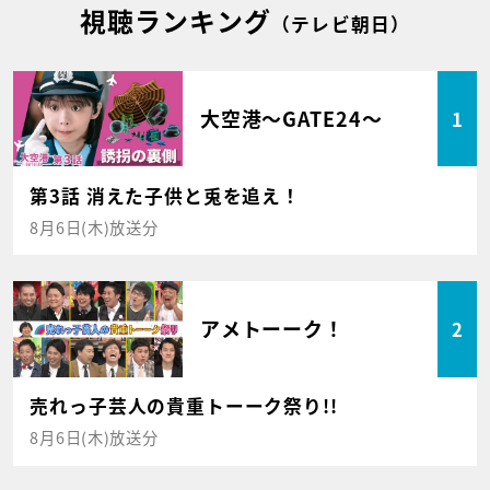
視聴ランキング
（テレビ朝日）
大空港～GATE24～
1
第3話 消えた子供と兎を追え！
8月6日(木)放送分
アメトーーク！
2
売れっ子芸人の貴重トーーク祭り!!
8月6日(木)放送分