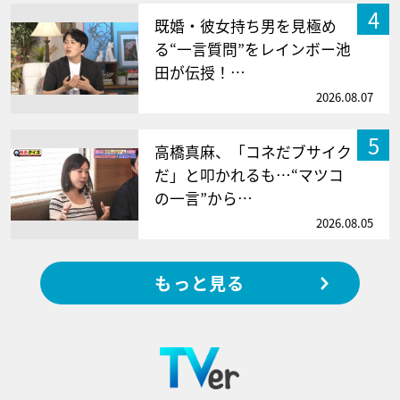
4
既婚・彼女持ち男を見極め
る“一言質問”をレインボー池
田が伝授！…
2026.08.07
5
高橋真麻、「コネだブサイク
だ」と叩かれるも…“マツコ
の一言”から…
2026.08.05
もっと見る