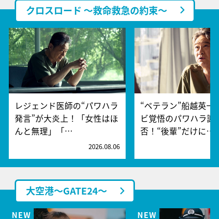
クロスロード ～救命救急の約束～
レジェンド医師の“パワハラ
“ベテラン”船越英一
発言”が大炎上！「女性はほ
ビ覚悟のパワハラ謝
んと無理」「…
否！“後輩”だけに…
2026.08.06
2
大空港～GATE24～