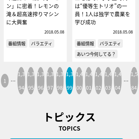
ン」に密着！レモンの
は“優等生トリオ”の一
滝＆超高速搾りマシン
員！1人は独学で農業を
に大興奮
学び成功
2018.05.08
2018.05.08
番組情報
バラエティ
番組情報
バラエティ
あいつ今何してる？
1,3
1,3
1,3
1,3
1,3
1,3
1,4
1,4
1,4
1,4
1,4
1,5
1
…
…
94
95
96
97
98
99
00
01
02
03
04
84
トピックス
TOPICS