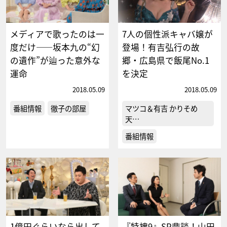
メディアで歌ったのは一
7人の個性派キャバ嬢が
度だけ――坂本九の“幻
登場！有吉弘行の故
の遺作”が辿った意外な
郷・広島県で飯尾No.1
運命
を決定
2018.05.09
2018.05.09
番組情報
徹子の部屋
マツコ＆有吉 かりそめ
天…
番組情報
1億円ぐらいなら出して
『特捜9』SP鼎談！山田