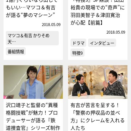
もいい…マツコ＆有吉
裕貴の現場での“奇声”に
が語る“夢のマシーン”
羽田美智子＆津田寛治
が心配【前篇】
2018.05.09
2018.05.09
マツコ＆有吉 かりそめ
天…
ドラマ
インタビュー
番組情報
特捜9
沢口靖子と監督の“異種
有吉が苦言を呈する！
格闘技戦”が魅力！プロ
「警察の押収品の並べ
デューサーが語る『鉄
方」にクレームを入れる
道捜査官』シリーズ制作
人たち