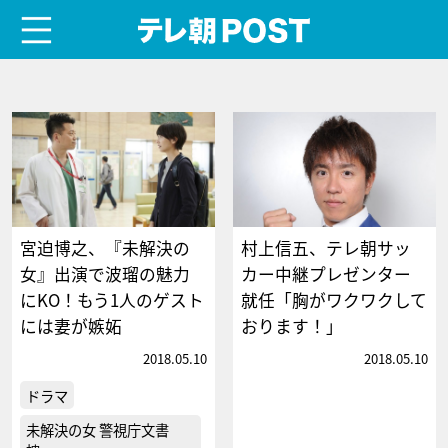
menu
テレ朝POST
宮迫博之、『未解決の
村上信五、テレ朝サッ
女』出演で波瑠の魅力
カー中継プレゼンター
にKO！もう1人のゲスト
就任「胸がワクワクして
には妻が嫉妬
おります！」
2018.05.10
2018.05.10
ドラマ
未解決の女 警視庁文書