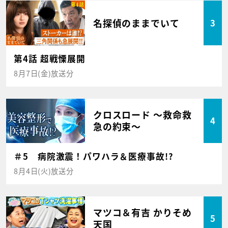
名探偵のままでいて
3
第4話 超戦慄展開
8月7日(金)放送分
クロスロード ～救命救
4
急の約束～
＃5 病院激震！パワハラ＆医療事故!?
8月4日(火)放送分
マツコ＆有吉 かりそめ
5
天国