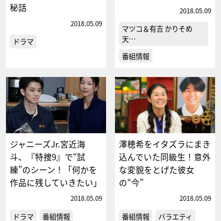
秘話
2018.05.09
2018.05.09
マツコ＆有吉 かりそめ
天…
ドラマ
番組情報
ジャニーズJr.宮近海
澤穂希をイタズラにまき
斗、『特捜9』で“試
込んでいた同級生！意外
練”のシーン！「何かを
な変貌をとげた彼女
作品に残していきたい」
の“今”
2018.05.09
2018.05.09
ドラマ
番組情報
番組情報
バラエティ