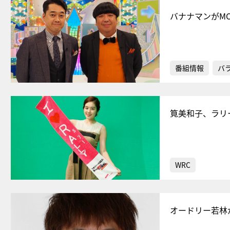
バナナマンがM
番組情報
バ
筧美和子、ラリ
WRC
オードリー若林