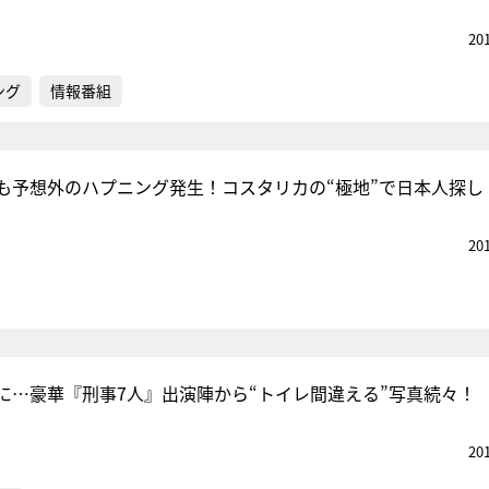
20
ング
情報番組
も予想外のハプニング発生！コスタリカの“極地”で日本人探し
20
に…豪華『刑事7人』出演陣から“トイレ間違える”写真続々！
20