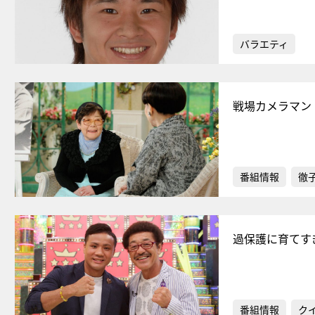
バラエティ
戦場カメラマン
番組情報
徹
過保護に育てす
番組情報
ク