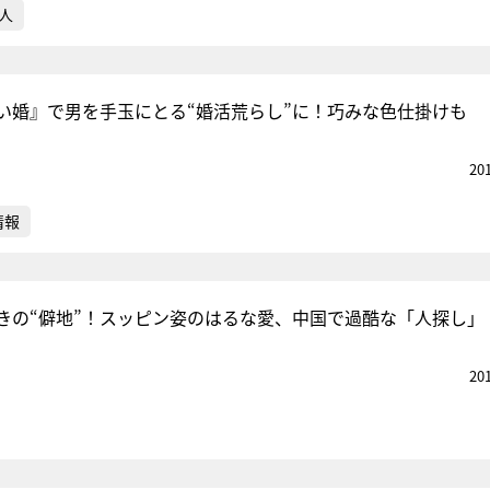
人
い婚』で男を手玉にとる“婚活荒らし”に！巧みな色仕掛けも
20
情報
きの“僻地”！スッピン姿のはるな愛、中国で過酷な「人探し」
20