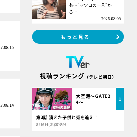
も…“マツコの一言”か
ら…
2026.08.05
もっと見る
17.08.15
視聴ランキング
（テレビ朝日）
大空港～GATE2
1
4～
17.08.14
第3話 消えた子供と兎を追え！
8月6日(木)放送分