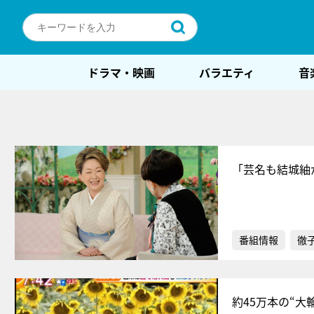
ドラマ・映画
バラエティ
音
「芸名も結城紬
番組情報
徹
約45万本の“