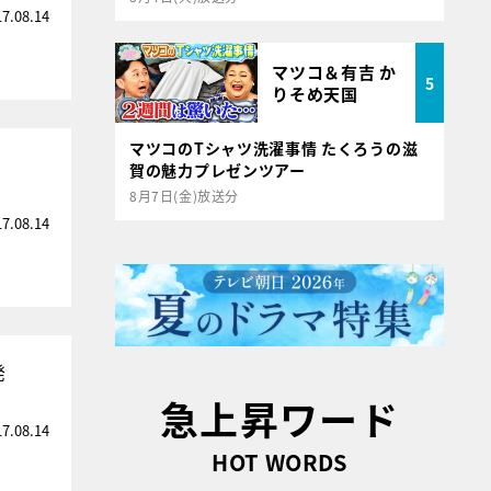
17.08.14
マツコ＆有吉 か
5
りそめ天国
マツコのTシャツ洗濯事情 たくろうの滋
賀の魅力プレゼンツアー
8月7日(金)放送分
17.08.14
発
急上昇ワード
17.08.14
HOT WORDS