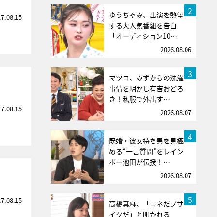
2
ゆうちゃみ、出演を熱望
17.08.15
する大人気番組を告白
「オーディション10…
2026.08.06
3
マツコ、みずからの洗濯
事情を明かし有吉おどろ
き！私服で外出す…
17.08.15
2026.08.07
4
既婚・彼女持ち男を見極
める“一言質問”をレイン
ボー池田が伝授！…
2026.08.07
5
17.08.15
高橋真麻、「コネだブサ
イクだ」と叩かれる