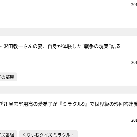
20
・沢田教一さんの妻、自身が体験した“戦争の現実”語る
20
子の部屋
ぎ?! 具志堅用高の愛弟子が『ミラクル9』で世界級の珍回答連
20
イズ番組
くりぃむクイズ ミラクル…