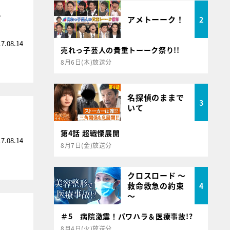
介
アメトーーク！
2
17.08.14
売れっ子芸人の貴重トーーク祭り!!
8月6日(木)放送分
名探偵のままで
3
いて
第4話 超戦慄展開
17.08.14
8月7日(金)放送分
クロスロード ～
救命救急の約束
4
～
＃5 病院激震！パワハラ＆医療事故!?
8月4日(火)放送分