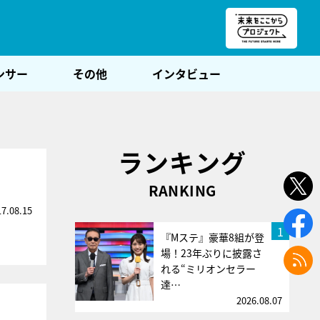
朝POST
ンサー
その他
インタビュー
ランキング
RANKING
17.08.15
1
『Mステ』豪華8組が登
場！23年ぶりに披露さ
れる“ミリオンセラー
達…
2026.08.07