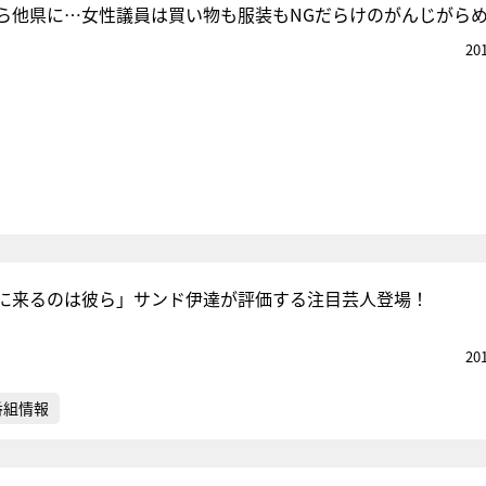
ら他県に…女性議員は買い物も服装もNGだらけのがんじがら
20
に来るのは彼ら」サンド伊達が評価する注目芸人登場！
20
番組情報