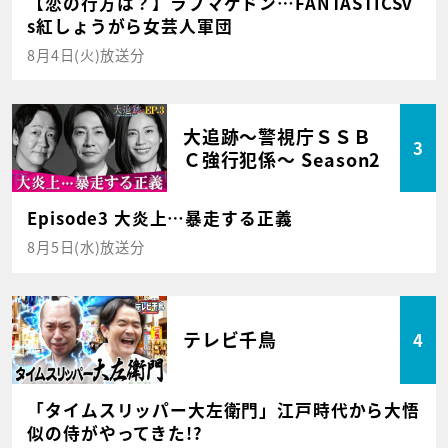
【恋の行方は？】ラブマゲドン…FANTASTICSv
s紅しょうがら女芸人軍団
8月4日(火)放送分
大追跡～警視庁ＳＳＢ
3
Ｃ強行犯係～ Season2
Episode3 大炎上…暴走する正義
8月5日(水)放送分
テレビ千鳥
4
「タイムスリッパー大左衛門」江戸時代から大悟
似の侍がやってきた!?