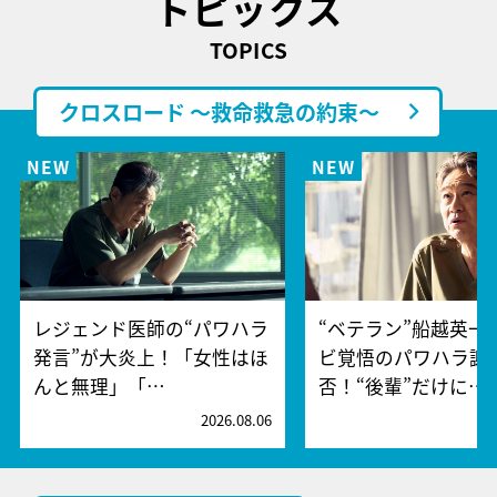
トピックス
TOPICS
クロスロード ～救命救急の約束～
レジェンド医師の“パワハラ
“ベテラン”船越英一
発言”が大炎上！「女性はほ
ビ覚悟のパワハラ謝
んと無理」「…
否！“後輩”だけに…
2026.08.06
2