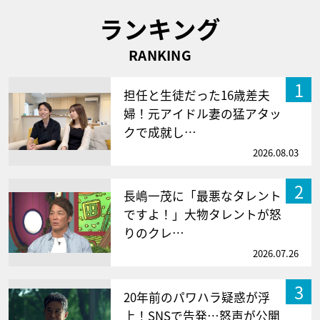
ランキング
RANKING
1
担任と生徒だった16歳差夫
婦！元アイドル妻の猛アタッ
クで成就し…
2026.08.03
2
長嶋一茂に「最悪なタレント
ですよ！」大物タレントが怒
りのクレ…
2026.07.26
3
20年前のパワハラ疑惑が浮
上！SNSで告発…怒声が公開