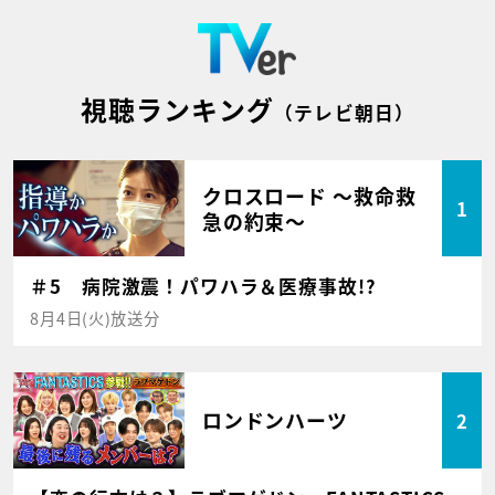
視聴ランキング
（テレビ朝日）
クロスロード ～救命救
1
急の約束～
＃5 病院激震！パワハラ＆医療事故!?
8月4日(火)放送分
ロンドンハーツ
2