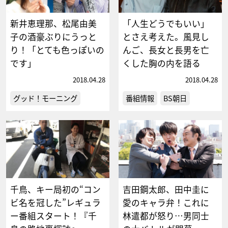
新井恵理那、松尾由美
「人生どうでもいい」
子の酒豪ぶりにうっと
とさえ考えた。風見し
り！「とても色っぽいの
んご、長女と長男を亡
です」
くした胸の内を語る
2018.04.28
2018.04.28
グッド！モーニング
番組情報
BS朝日
千鳥、キー局初の“コン
吉田鋼太郎、田中圭に
ビ名を冠した”レギュラ
愛のキャラ弁！これに
ー番組スタート！『千
林遣都が怒り…男同士