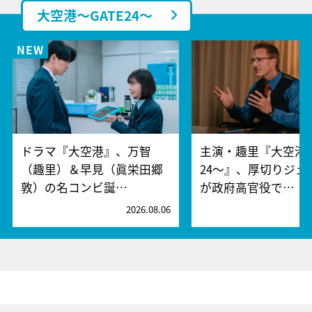
大空港～GATE24～
ドラマ『大空港』、万智
主演・趣里『大空港～
（趣里）＆早見（眞栄田郷
24～』、厚切りジェ
敦）の名コンビ誕…
が政府高官役で…
2026.08.06
2