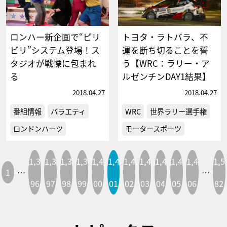
ロンハー新企画で“ビリ
トヨタ・ラトバラ、不
ビリ”システム登場！ス
運を断ち切ることを誓
タジオが戦慄に包まれ
う【WRC：ラリー・ア
る
ルゼンチンDAY1結果】
2018.04.27
2018.04.27
番組情報
バラエティ
WRC
世界ラリー選手権
ロンドンハーツ
モータースポーツ
1,3
1,3
1,3
1,3
1,4
1,4
1,4
1,4
1,4
1,4
1,4
1,5
1
…
…
96
97
98
99
00
01
02
03
04
05
06
82