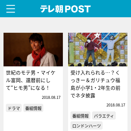
menu
テレ朝POST
世紀のモテ男・マイケ
受け入れられる…？く
ル富岡、還暦前にし
っきー＆ガリチュウ福
て“ヒモ男”になる！
島が小学1・2年生の前
でネタ披露
2018.08.17
2018.08.17
ドラマ
番組情報
番組情報
バラエティ
ロンドンハーツ