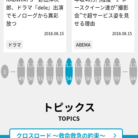
郎、ドラマ『dele』出演
ースクイーン達が“撮影
でモノローグから異彩
会”で超サービス姿を見
放つ
せる理由
2018.08.15
2018.08.15
ドラマ
ABEMA
1,3
1,3
1,3
1,3
1,3
1,3
1,3
1,3
1,3
1,3
1,3
1,5
1
…
…
49
50
51
52
53
54
55
56
57
58
59
84
トピックス
TOPICS
クロスロード ～救命救急の約束～