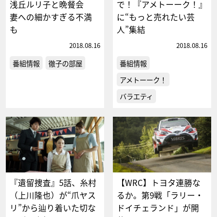
浅丘ルリ子と晩餐会
で！『アメトーーク！』
妻への細かすぎる不満
に“もっと売れたい芸
も
人”集結
2018.08.16
2018.08.16
番組情報
徹子の部屋
番組情報
アメトーーク！
バラエティ
『遺留捜査』5話、糸村
【WRC】トヨタ連勝な
（上川隆也）が“爪ヤス
るか。第9戦「ラリー・
リ”から辿り着いた切な
ドイチェランド」が開