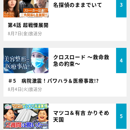
名探偵のままでいて
3
第4話 超戦慄展開
8月7日(金)放送分
クロスロード ～救命救
4
急の約束～
＃5 病院激震！パワハラ＆医療事故!?
8月4日(火)放送分
マツコ＆有吉 かりそめ
5
天国