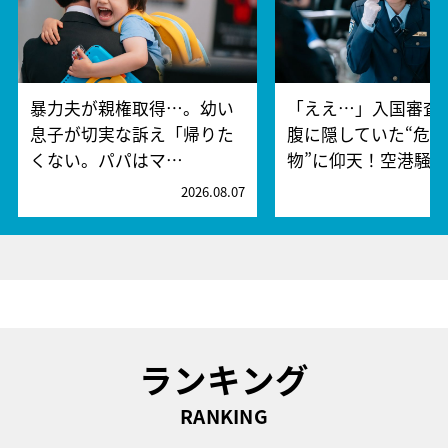
暴力夫が親権取得…。幼い
「ええ…」入国審査
息子が切実な訴え「帰りた
腹に隠していた“危険
くない。パパはマ…
物”に仰天！空港騒
2026.08.07
2
ランキング
RANKING