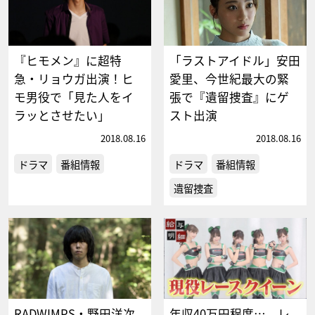
『ヒモメン』に超特
「ラストアイドル」安田
急・リョウガ出演！ヒ
愛里、今世紀最大の緊
モ男役で「見た人をイ
張で『遺留捜査』にゲ
ラッとさせたい」
スト出演
2018.08.16
2018.08.16
ドラマ
番組情報
ドラマ
番組情報
遺留捜査
RADWIMPS・野田洋次
年収40万円程度…。レ