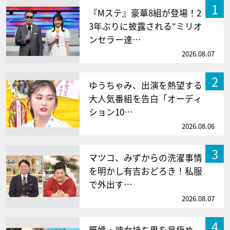
1
『Mステ』豪華8組が登場！2
3年ぶりに披露される“ミリオ
ンセラー達…
2026.08.07
2
ゆうちゃみ、出演を熱望する
大人気番組を告白「オーディ
ション10…
2026.08.06
3
マツコ、みずからの洗濯事情
を明かし有吉おどろき！私服
で外出す…
2026.08.07
4
既婚・彼女持ち男を見極め