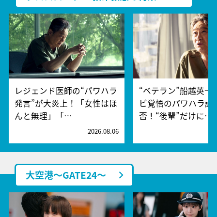
レジェンド医師の“パワハラ
“ベテラン”船越英一
発言”が大炎上！「女性はほ
ビ覚悟のパワハラ謝
んと無理」「…
否！“後輩”だけに…
2026.08.06
2
大空港～GATE24～