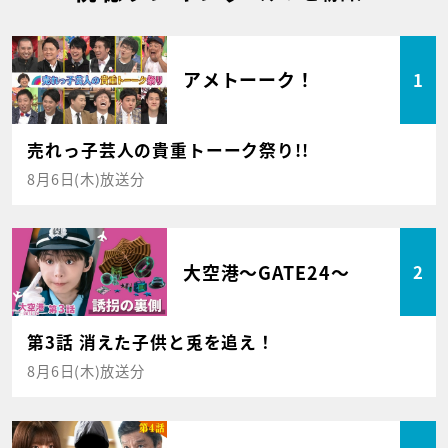
アメトーーク！
1
売れっ子芸人の貴重トーーク祭り!!
8月6日(木)放送分
大空港～GATE24～
2
第3話 消えた子供と兎を追え！
8月6日(木)放送分