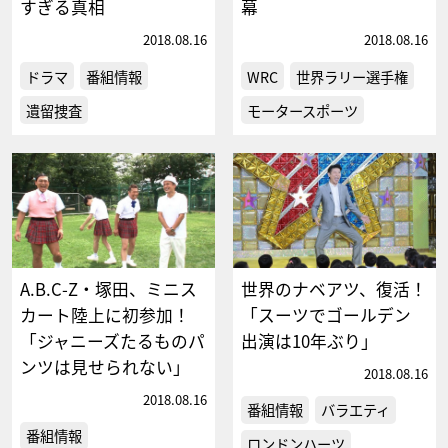
すぎる真相
幕
2018.08.16
2018.08.16
ドラマ
番組情報
WRC
世界ラリー選手権
遺留捜査
モータースポーツ
A.B.C-Z・塚田、ミニス
世界のナベアツ、復活！
カート陸上に初参加！
「スーツでゴールデン
「ジャニーズたるものパ
出演は10年ぶり」
ンツは見せられない」
2018.08.16
2018.08.16
番組情報
バラエティ
番組情報
ロンドンハーツ