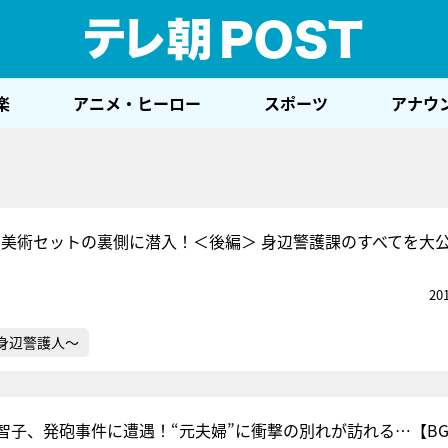
テレ
楽
アニメ・ヒーロー
スポーツ
アナウ
』美術セットの裏側に潜入！＜後編＞ 身辺警護課のすべてを大
20
～身辺警護人～
智子、発砲事件に遭遇！“元夫婦”に衝撃の別れが訪れる…【B