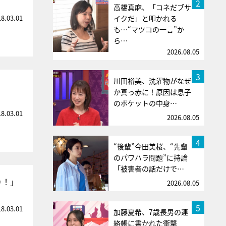
2
高橋真麻、「コネだブサ
18.03.01
イクだ」と叩かれる
も…“マツコの一言”か
ら…
2026.08.05
3
川田裕美、洗濯物がなぜ
か真っ赤に！原因は息子
のポケットの中身…
18.03.01
2026.08.05
4
“後輩”今田美桜、“先輩
のパワハラ問題”に持論
「被害者の話だけで…
り！」
2026.08.05
5
18.03.01
加藤夏希、7歳長男の連
絡帳に書かれた衝撃