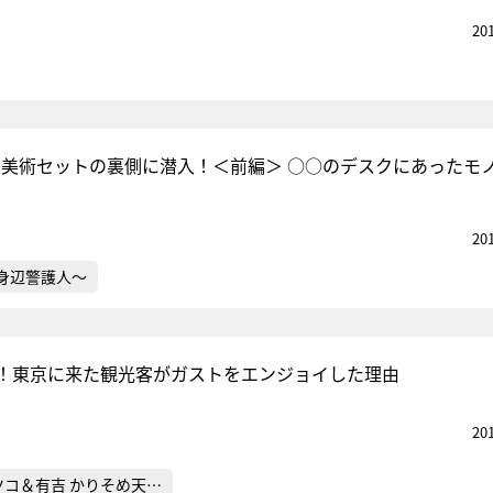
20
』美術セットの裏側に潜入！＜前編＞ ○○のデスクにあったモ
20
～身辺警護人～
！東京に来た観光客がガストをエンジョイした理由
20
ツコ＆有吉 かりそめ天…