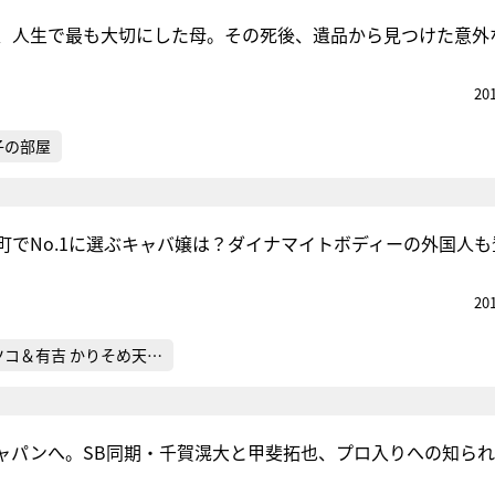
、人生で最も大切にした母。その死後、遺品から見つけた意外
20
子の部屋
町でNo.1に選ぶキャバ嬢は？ダイナマイトボディーの外国人も
20
ツコ＆有吉 かりそめ天…
ャパンへ。SB同期・千賀滉大と甲斐拓也、プロ入りへの知ら