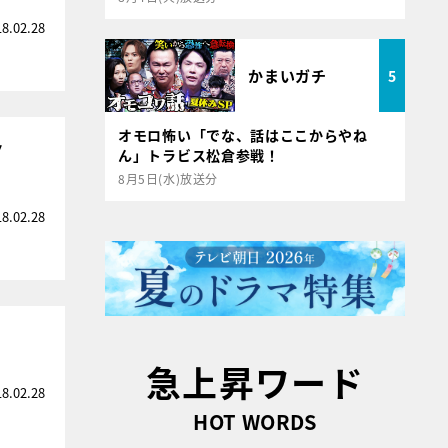
18.02.28
かまいガチ
5
オモロ怖い「でな、話はここからやね
ノ
ん」トラビス松倉参戦！
8月5日(水)放送分
18.02.28
急上昇ワード
18.02.28
HOT WORDS