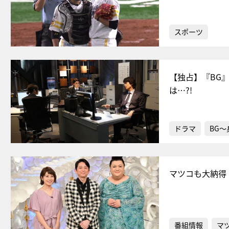
スポーツ
【独占】『BG
は…?!
ドラマ
BG
マツコも大納得
番組情報
マ