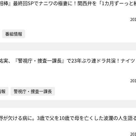
相棒』最終回SPでナニワの極妻に！関西弁を「1カ月ずーっと
20
番組情報
祐実、『警視庁・捜査一課長』で23年ぶり連ドラ共演！ナイツ
20
情報
警視庁・捜査一課長
野が欠ける病に。3歳で父を10歳で母を亡くした波瀾の人生語
20