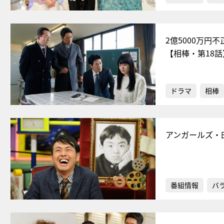
2億5000万円
【相棒・第18話
ドラマ
相棒
アンガールズ・
番組情報
バ