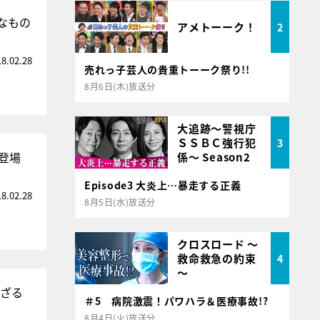
なもの
アメトーーク！
2
18.02.28
売れっ子芸人の貴重トーーク祭り!!
8月6日(木)放送分
大追跡～警視庁
ＳＳＢＣ強行犯
3
登場
係～ Season2
Episode3 大炎上…暴走する正義
18.02.28
8月5日(水)放送分
クロスロード ～
救命救急の約束
4
～
れざる
＃5 病院激震！パワハラ＆医療事故!?
8月4日(火)放送分