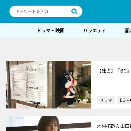
ドラマ・映画
バラエティ
音
【独占】『BG
ドラマ
BG
木村拓哉＆山口