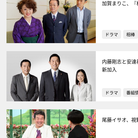
加賀まりこ、『
ドラマ
相棒
内藤剛志と安達
新加入
ドラマ
番組
尾藤イサオ、視