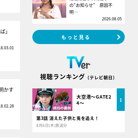
の“お知らせ” 原因不
明…
2026.08.05
れば」
もっと見る
18.03.01
視聴ランキング
（テレビ朝日）
明かす
大空港～GATE2
1
4～
18.02.28
第3話 消えた子供と兎を追え！
8月6日(木)放送分