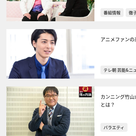
番組情報
徹
アニメファンの
テレ朝 芸能&ニ
カンニング竹山
とは？
バラエティ