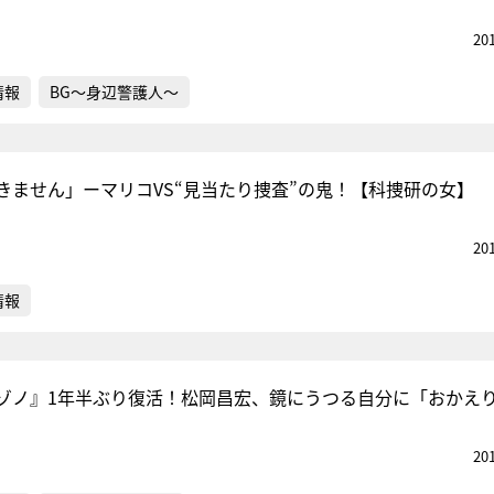
20
情報
BG～身辺警護人～
きません」ーマリコVS“見当たり捜査”の鬼！【科捜研の女】
20
情報
ゾノ』1年半ぶり復活！松岡昌宏、鏡にうつる自分に「おかえ
20