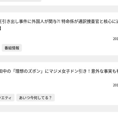
不正引き出し事件に外国人が関与?! 特命係が通訳捜査官と核心に
】
20
番組情報
田中の「理想のズボン」にマジメ女子ドン引き！意外な事実も
20
ラエティ
あいつ今何してる？