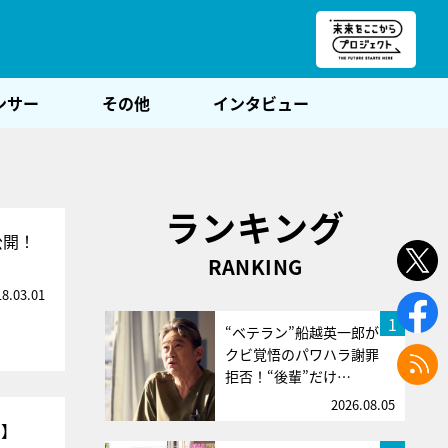
朝POST
ンサー
その他
インタビュー
ランキング
公開！
RANKING
18.03.01
1
“ベテラン”船越英一郎が
クビ覚悟のパワハラ謝罪
拒否！“後輩”だけ…
2026.08.05
G】