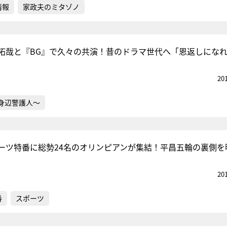
情報
家政夫のミタゾノ
拓哉と『BG』で久々の共演！昔のドラマ世代へ「恩返しにな
20
～身辺警護人～
ーツ特番に総勢24名のオリンピアンが集結！平昌五輪の裏側を
20
番
スポーツ