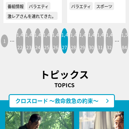
番組情報
バラエティ
バラエティ
スポーツ
激レアさんを連れてきた。
1,4
1,4
1,4
1,4
1,4
1,4
1,4
1,4
1,4
1,4
1,4
1,5
1
…
…
22
23
24
25
26
27
28
29
30
31
32
84
トピックス
TOPICS
クロスロード ～救命救急の約束～