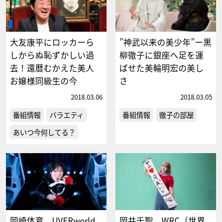
大友康平にロッカーら
”神武以来の美少年”ー黒
しからぬ恥ずかしい過
柳徹子に銀座へ足を運
去！還暦むかえた美人
ばせた美輪明宏の美し
お嬢様同級生の今
さ
2018.03.06
2018.03.05
番組情報
バラエティ
番組情報
徹子の部屋
あいつ今何してる？
岡崎体育、UVERworld
岡井千聖、WRC（世界