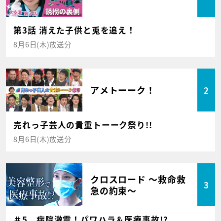
第3話 消えた子供と兎を追え！
8月6日(木)放送分
アメトーーク！
2
売れっ子芸人の貴重トーーク祭り!!
8月6日(木)放送分
クロスロード ～救命救
3
急の約束～
＃5 病院激震！パワハラ＆医療事故!?