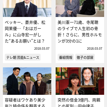
ベッキー、蒼井優、松
美川憲一71歳、寺尾聰
岡茉優…「おはガー
のライブで人生初の骨
ル」に山寺宏一がし
折！さらに、男性ホルモ
た“あるお願い”とは？
ンが3分の1に
2018.03.07
2018.03.07
テレ朝 芸能&ニュース
番組情報
徹子の部屋
容疑者はワケあり美少
突然の借金3億円、両親
年?! 特命係を翻弄する
との死別…田中律子、