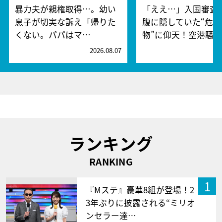
暴力夫が親権取得…。幼い
「ええ…」入国審査
息子が切実な訴え「帰りた
腹に隠していた“危険
くない。パパはマ…
物”に仰天！空港騒
2026.08.07
2
ランキング
RANKING
1
『Mステ』豪華8組が登場！2
3年ぶりに披露される“ミリオ
ンセラー達…