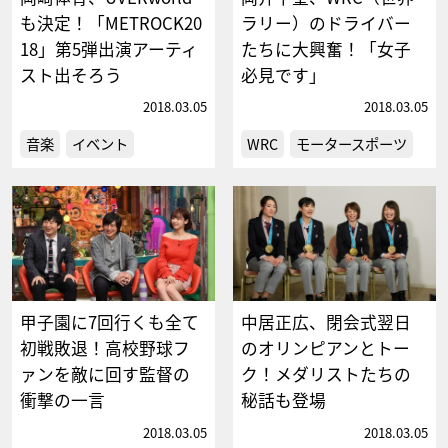
も決定！「METROCK20
ラリー）のドライバー
18」第5弾出演アーティ
たちに大興奮！「女子
スト出そろう
必見です」
2018.03.05
2018.03.05
音楽
イベント
WRC
モータースポーツ
甲子園に7回行くも全て
中居正広、閉会式翌日
初戦敗退！高校野球フ
のオリンピアンとトー
ァンを敵に回す監督の
ク！メダリストたちの
衝撃の一言
秘話も登場
2018.03.05
2018.03.05