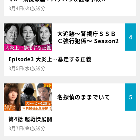
8月4日(火)放送分
大追跡～警視庁ＳＳＢ
4
Ｃ強行犯係～ Season2
Episode3 大炎上…暴走する正義
8月5日(水)放送分
名探偵のままでいて
5
第4話 超戦慄展開
8月7日(金)放送分