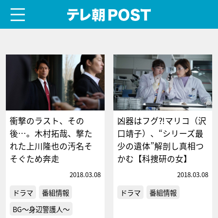
menu
テレ朝POST
衝撃のラスト、その
凶器はフグ⁈マリコ（沢
後…。木村拓哉、撃た
口靖子）、“シリーズ最
れた上川隆也の汚名そ
少の遺体”解剖し真相つ
そぐため奔走
かむ【科捜研の女】
2018.03.08
2018.03.08
ドラマ
番組情報
ドラマ
番組情報
BG～身辺警護人～