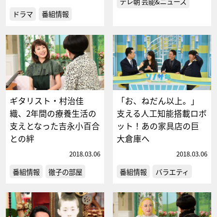
テレ朝 芸能&ニュース
ドラマ
番組情報
ギタリスト・村治佳
「お、ねだん以上。」
織、2年間の療養生活の
支える人工知能搭載ロボ
支えとなった吉永小百合
ット！あの家具店の巨
との絆
大倉庫へ
2018.03.06
2018.03.06
番組情報
徹子の部屋
番組情報
バラエティ