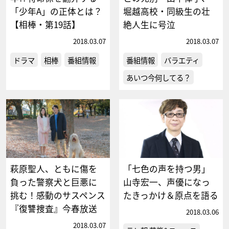
「少年A」の正体とは？
堀越高校・同級生の壮
【相棒・第19話】
絶人生に号泣
2018.03.07
2018.03.07
ドラマ
相棒
番組情報
番組情報
バラエティ
あいつ今何してる？
萩原聖人、ともに傷を
「七色の声を持つ男」
負った警察犬と巨悪に
山寺宏一、声優になっ
挑む！感動のサスペンス
たきっかけ＆原点を語る
『復讐捜査』今春放送
2018.03.06
2018.03.07