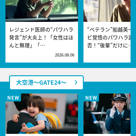
レジェンド医師の“パワハラ
“ベテラン”船越英一
発言”が大炎上！「女性はほ
ビ覚悟のパワハラ謝
んと無理」「…
否！“後輩”だけに…
2026.08.06
2
大空港～GATE24～