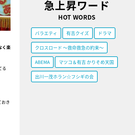
急上昇ワード
HOT WORDS
バラエティ
有吉クイズ
ドラマ
なく楽
クロスロード ～救命救急の約束～
ABEMA
マツコ＆有吉 かりそめ天国
てる
出川一茂ホラン☆フシギの会
ておき