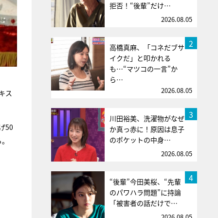
拒否！“後輩”だけ…
2026.08.05
2
高橋真麻、「コネだブサ
イクだ」と叩かれる
も…“マツコの一言”か
ら…
2026.08.05
キス
3
川田裕美、洗濯物がなぜ
50
か真っ赤に！原因は息子
のポケットの中身…
ら。
2026.08.05
4
“後輩”今田美桜、“先輩
のパワハラ問題”に持論
「被害者の話だけで…
2026.08.05