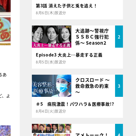
第3話 消えた子供と兎を追え！
8月6日(木)放送分
大追跡～警視庁
ＳＳＢＣ強行犯
2
係～ Season2
Episode3 大炎上…暴走する正義
8月5日(水)放送分
るあ
クロスロード ～
救命救急の約束
3
～
ど、よ
＃5 病院激震！パワハラ＆医療事故!?
8月4日(火)放送分
アメトーーク！
4