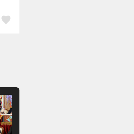
ア
はてブ
スキボタン