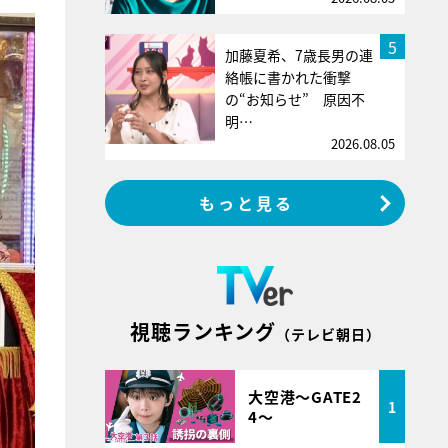
5
加藤夏希、7歳長男の連
絡帳に書かれた衝撃
の“お知らせ” 原因不
明…
2026.08.05
もっと見る
視聴ランキング
（テレビ朝日）
大空港～GATE2
1
4～