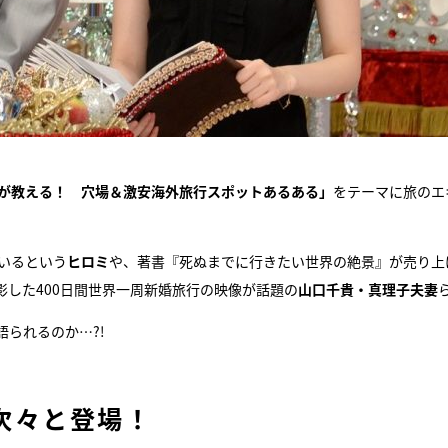
が教える！ 穴場＆激安海外旅行スポットあるある」
をテーマに旅のエ
いるという
ヒロミ
や、著書『死ぬまでに行きたい世界の絶景』が売り上げ
影した400日間世界一周新婚旅行の映像が話題の
山口千貴・真理子夫妻
られるのか…?!
次々と登場！