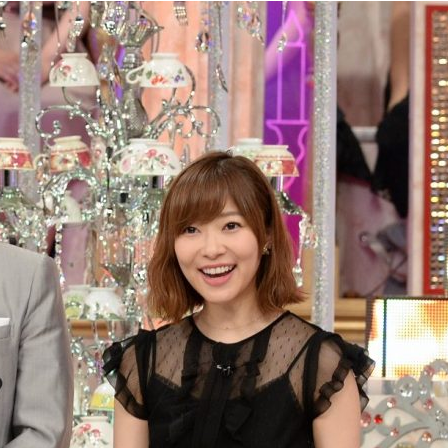
『アイ＝ラブ！げーみん
E齋藤樹愛羅＆佐々木舞
ビュー