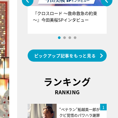
ぐ』＝LOV
『クロスロード ～救命救急の約束
『
香SPインタ
～』今田美桜SPインタビュー
ロ
ン
ピックアップ記事をもっと見る
ランキング
RANKING
1
“ベテラン”船越英一郎が
クビ覚悟のパワハラ謝罪