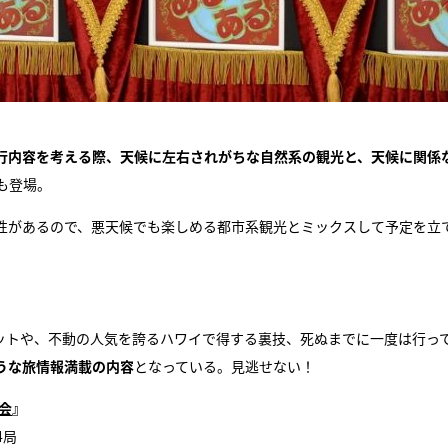
行内容を考える際、天候に左右されがちな自然系の観光と、天候に関係
も登場。
性があるので、悪天候でも楽しめる都市系観光とミックスして予定を立
ポットや、不動の人気を誇るハワイで得する裏技、死ぬまでに一度は行っ
うな旅情報満載の内容
となっている。見逃せない！
会
』
4局