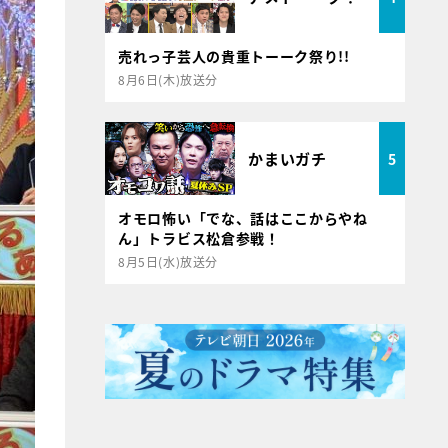
売れっ子芸人の貴重トーーク祭り!!
8月6日(木)放送分
かまいガチ
5
オモロ怖い「でな、話はここからやね
ん」トラビス松倉参戦！
8月5日(水)放送分