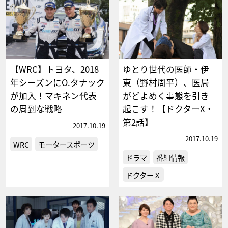
【WRC】トヨタ、2018
ゆとり世代の医師・伊
年シーズンにO.タナック
東（野村周平）、医局
が加入！マキネン代表
がどよめく事態を引き
の周到な戦略
起こす！【ドクターX・
第2話】
2017.10.19
2017.10.19
WRC
モータースポーツ
ドラマ
番組情報
ドクターＸ