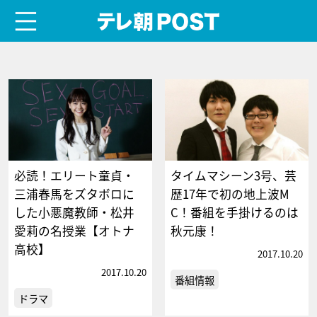
menu
テレ朝POST
必読！エリート童貞・
タイムマシーン3号、芸
三浦春馬をズタボロに
歴17年で初の地上波M
した小悪魔教師・松井
C！番組を手掛けるのは
愛莉の名授業【オトナ
秋元康！
高校】
2017.10.20
2017.10.20
番組情報
ドラマ