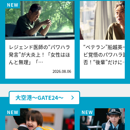
レジェンド医師の“パワハラ
“ベテラン”船越英一
発言”が大炎上！「女性はほ
ビ覚悟のパワハラ謝
んと無理」「…
否！“後輩”だけに…
2026.08.06
2
大空港～GATE24～