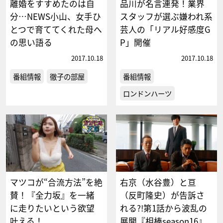
離婚をすすめたのは自
品川が名言連発！業界
分…NEWS小山、女手ひ
スタッフが選ぶ嫌われ系
とつで育ててくれた母へ
芸人の「リアル好感度G
の思い語る
P」開催
2017.10.18
2017.10.18
番組情報
徹子の部屋
番組情報
ロンドンハーツ
マツコが“合流方法”を絶
右京（水谷豊）と亘
賛！『全力坂』を一緒
（反町隆史）が告訴さ
に走りたいという欲望
れる?!第1話から波乱の
叶える！
展開『相棒season16』