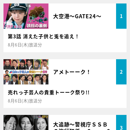
大空港～GATE24～
1
第3話 消えた子供と兎を追え！
8月6日(木)放送分
アメトーーク！
2
売れっ子芸人の貴重トーーク祭り!!
8月6日(木)放送分
大追跡～警視庁ＳＳＢ
3