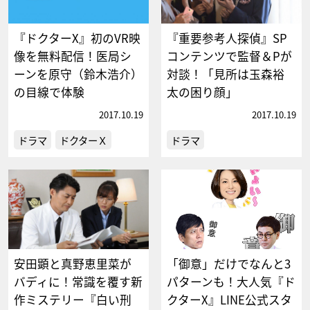
『ドクターX』初のVR映
『重要参考人探偵』SP
像を無料配信！医局シ
コンテンツで監督＆Pが
ーンを原守（鈴木浩介）
対談！「見所は玉森裕
の目線で体験
太の困り顔」
2017.10.19
2017.10.19
ドラマ
ドクターＸ
ドラマ
安田顕と真野恵里菜が
「御意」だけでなんと3
バディに！常識を覆す新
パターンも！大人気『ド
作ミステリー『白い刑
クターX』LINE公式スタ