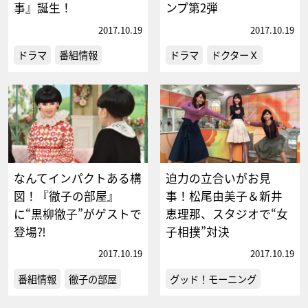
事』誕生！
ンプ第2弾
2017.10.19
2017.10.19
ドラマ
番組情報
ドラマ
ドクターＸ
なんてインパクトある構
迫力の立合いがお見
図！『徹子の部屋』
事！松尾由美子＆新井
に“黒柳徹子”がゲストで
恵理那、スタジオで“女
登場⁈
子相撲”対決
2017.10.19
2017.10.19
番組情報
徹子の部屋
グッド！モーニング