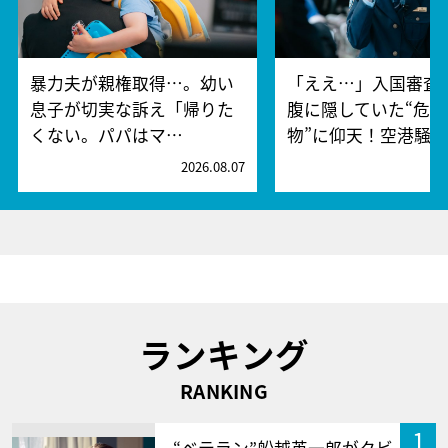
暴力夫が親権取得…。幼い
「ええ…」入国審査
息子が切実な訴え「帰りた
腹に隠していた“危険
くない。パパはマ…
物”に仰天！空港騒
2026.08.07
2
ランキング
RANKING
1
“ベテラン”船越英一郎がクビ