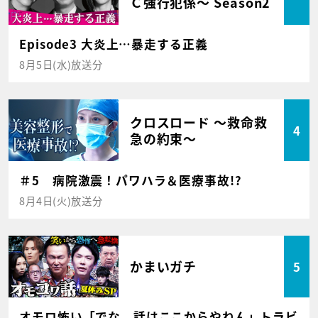
Ｃ強行犯係～ Season2
Episode3 大炎上…暴走する正義
8月5日(水)放送分
クロスロード ～救命救
4
急の約束～
＃5 病院激震！パワハラ＆医療事故!?
8月4日(火)放送分
かまいガチ
5
オモロ怖い「でな、話はここからやねん」トラビ