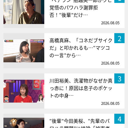
覚悟のパワハラ謝罪拒
否！“後輩”だけ…
2026.08.05
2
高橋真麻、「コネだブサイク
だ」と叩かれるも…“マツコ
の一言”から…
2026.08.05
3
川田裕美、洗濯物がなぜか真
っ赤に！原因は息子のポケッ
トの中身…
2026.08.05
4
“後輩”今田美桜、“先輩のパ