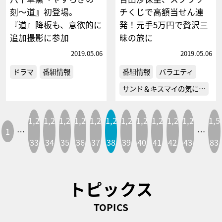
刻～道』初登場。
チくじで高額当せん連
『道』降板も、意欲的に
発！元手5万円で贅沢三
追加撮影に参加
昧の旅に
2019.05.06
2019.05.06
ドラマ
番組情報
番組情報
バラエティ
サンド＆キスマイの気に…
1,2
1,2
1,2
1,2
1,2
1,2
1,2
1,2
1,2
1,2
1,2
1,5
1
…
…
33
34
35
36
37
38
39
40
41
42
43
83
トピックス
TOPICS