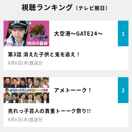
視聴ランキング
（テレビ朝日）
大空港～GATE24～
1
第3話 消えた子供と兎を追え！
8月6日(木)放送分
アメトーーク！
2
売れっ子芸人の貴重トーーク祭り!!
8月6日(木)放送分