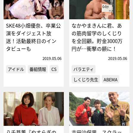
SKE48小畑優奈、卒業公
なかやまきんに君、あ
演をダイジェスト放
の筋肉留学のしくじり
送！活動最終日のイン
を全回顧。貯金3000万
タビューも
円が…衝撃の額に！
2019.05.06
2019.05.06
アイドル
番組情報
CS
バラエティ
しくじり先生
ABEMA
八千草薫『やすらぎの
吉田沙保里、スクラッ