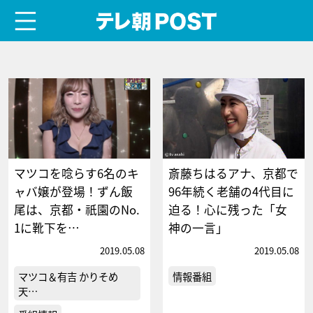
menu
テレ朝POST
マツコを唸らす6名のキ
斎藤ちはるアナ、京都で
ャバ嬢が登場！ずん飯
96年続く老舗の4代目に
尾は、京都・祇園のNo.
迫る！心に残った「女
1に靴下を…
神の一言」
2019.05.08
2019.05.08
マツコ＆有吉 かりそめ
情報番組
天…