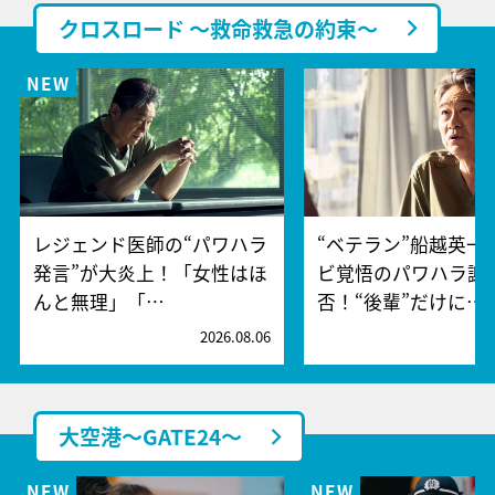
クロスロード ～救命救急の約束～
レジェンド医師の“パワハラ
“ベテラン”船越英一
発言”が大炎上！「女性はほ
ビ覚悟のパワハラ謝
んと無理」「…
否！“後輩”だけに…
2026.08.06
2
大空港～GATE24～