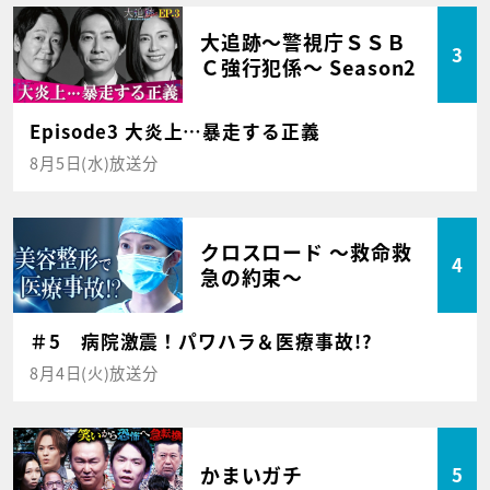
大追跡～警視庁ＳＳＢ
3
Ｃ強行犯係～ Season2
Episode3 大炎上…暴走する正義
8月5日(水)放送分
クロスロード ～救命救
4
急の約束～
＃5 病院激震！パワハラ＆医療事故!?
8月4日(火)放送分
かまいガチ
5