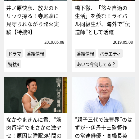
井ノ原快彦、放火のト
橋下徹、「悠々自適の
リック探る！寺尾聰に
生活」を羨む！ライバ
見守られながら発火実
ル同級生が、海外で“伝
験【特捜9】
道師”として活躍
2019.05.08
2019.05.08
ドラマ
番組情報
番組情報
バラエティ
特捜9
あいつ今何してる？
なかやまきんに君、“筋
“親子三代で法曹界”のは
肉留学”でまさかの激ヤ
ずが…伊丹十三監督作
セ！原因は睡眠3時間の
の常連俳優・高橋長英