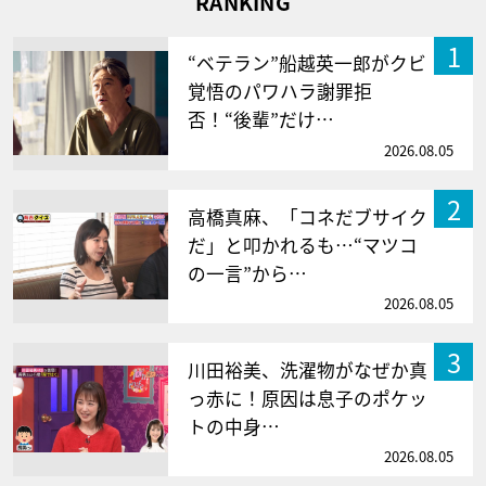
RANKING
1
“ベテラン”船越英一郎がクビ
覚悟のパワハラ謝罪拒
否！“後輩”だけ…
2026.08.05
2
高橋真麻、「コネだブサイク
だ」と叩かれるも…“マツコ
の一言”から…
2026.08.05
3
川田裕美、洗濯物がなぜか真
っ赤に！原因は息子のポケッ
トの中身…
2026.08.05