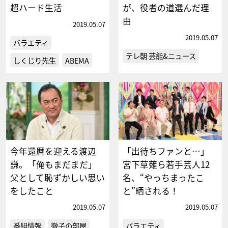
超ハード生活
が、役者の道選んだ理
由
2019.05.07
2019.05.07
バラエティ
テレ朝 芸能&ニュース
しくじり先生
ABEMA
今年還暦を迎える渡辺
「出待ちファンと…」
謙。「俺もまだまだ」
宮下草薙ら若手芸人12
父として恥ずかしい思い
名、“やっちまったこ
をしたこと
と”晒される！
2019.05.07
2019.05.07
番組情報
徹子の部屋
バラエティ