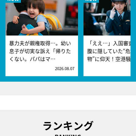
暴力夫が親権取得…。幼い
「ええ…」入国審査
息子が切実な訴え「帰りた
腹に隠していた“危険
くない。パパはマ…
物”に仰天！空港騒
2026.08.07
2
ランキング