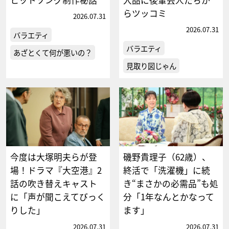
らツッコミ
2026.07.31
2026.07.31
バラエティ
バラエティ
あざとくて何が悪いの？
見取り図じゃん
今度は大塚明夫らが登
磯野貴理子（62歳）、
場！ドラマ『大空港』2
終活で「洗濯機」に続
話の吹き替えキャスト
き“まさかの必需品”も処
に「声が聞こえてびっく
分「1年なんとかなって
りした」
ます」
2026.07.31
2026.07.31