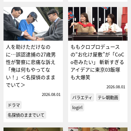
人を助けただけなの
ももクロプロデュース
に…誤認逮捕の27歳男
の“お化け屋敷”が「CoC
性が警察に悲痛な訴え
o壱みたい」 斬新すぎる
「俺は何もやってな
アイデアに東京03飯塚
い！」＜名探偵のまま
も大爆笑
でいて＞
2026.08.01
2026.08.01
バラエティ
テレ朝動画
ドラマ
logirl
名探偵のままでいて