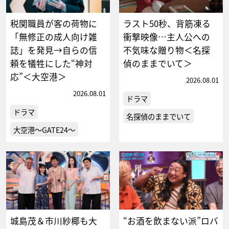
税関職員が客の荷物に
ラスト50秒、背筋凍る
「無修正の成人向け雑
衝撃映像…主人公への
誌」を発見→自らの信
不気味な贈り物＜名探
頼を犠牲にした“神対
偵のままでいて＞
応”＜大空港＞
2026.08.01
2026.08.01
ドラマ
ドラマ
名探偵のままでいて
大空港～GATE24～
城島茂＆市川紗椰も大
“お酒を飲まない派”ロバ