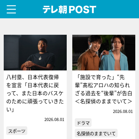
menu
テレ朝POST
八村塁、日本代表復帰
「施設で育った」“先
を宣言「日本代表に戻
輩”髙松アロハの知られ
って、また日本のバスケ
ざる過去を“後輩”が告白
のために頑張っていきた
＜名探偵のままでいて＞
い」
2026.08.01
2026.08.01
ドラマ
スポーツ
名探偵のままでいて