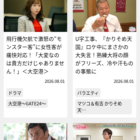
飛行機欠航で激怒の“モ
U字工事、『かりそめ天
ンスター客”に女性客が
国』ロケ中にまさかの
痛快対応！「大変なの
大失言！熟練大将の顔
は貴方だけじゃありませ
がフリーズ、冷や汗もの
ん！」＜大空港＞
の事態に
2026.08.01
2026.08.01
ドラマ
バラエティ
大空港～GATE24～
マツコ＆有吉 かりそめ
天…