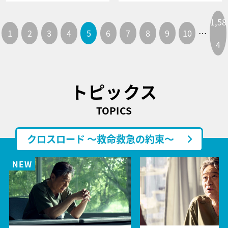
1,58
1
2
3
4
5
6
7
8
9
10
…
4
トピックス
TOPICS
クロスロード ～救命救急の約束～