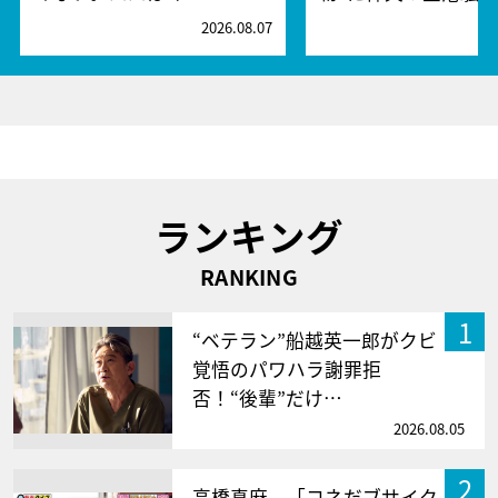
2026.08.07
2
ランキング
RANKING
1
“ベテラン”船越英一郎がクビ
覚悟のパワハラ謝罪拒
否！“後輩”だけ…
2026.08.05
2
高橋真麻、「コネだブサイク