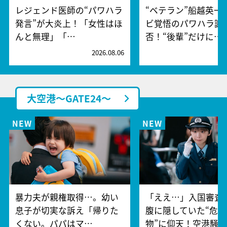
レジェンド医師の“パワハラ
“ベテラン”船越英一
発言”が大炎上！「女性はほ
ビ覚悟のパワハラ謝
んと無理」「…
否！“後輩”だけに…
2026.08.06
2
大空港～GATE24～
暴力夫が親権取得…。幼い
「ええ…」入国審査
息子が切実な訴え「帰りた
腹に隠していた“危険
くない。パパはマ…
物”に仰天！空港騒