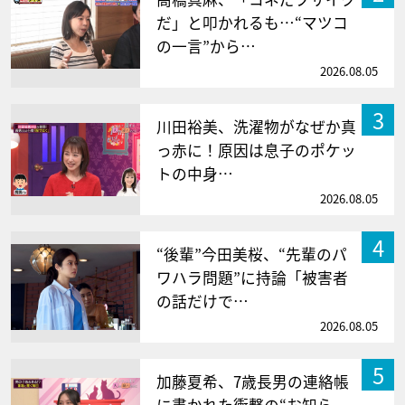
だ」と叩かれるも…“マツコ
の一言”から…
2026.08.05
3
川田裕美、洗濯物がなぜか真
っ赤に！原因は息子のポケッ
トの中身…
2026.08.05
4
“後輩”今田美桜、“先輩のパ
ワハラ問題”に持論「被害者
の話だけで…
2026.08.05
5
加藤夏希、7歳長男の連絡帳
に書かれた衝撃の“お知ら