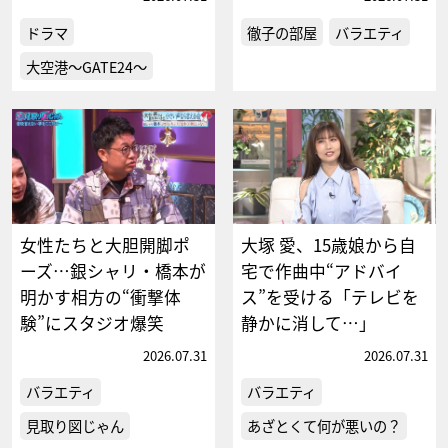
ドラマ
徹子の部屋
バラエティ
大空港～GATE24～
女性たちと大胆開脚ポ
大塚 愛、15歳娘から自
ーズ…銀シャリ・橋本が
宅で作曲中“アドバイ
明かす相方の“衝撃体
ス”を受ける「テレビを
験”にスタジオ爆笑
静かに消して…」
2026.07.31
2026.07.31
バラエティ
バラエティ
見取り図じゃん
あざとくて何が悪いの？