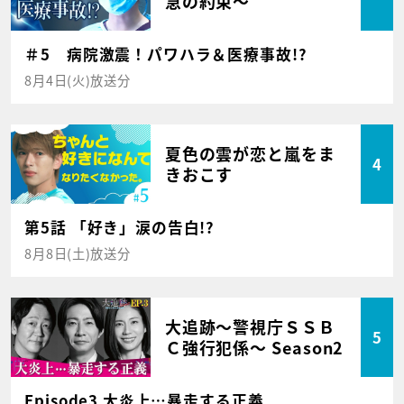
急の約束～
＃5 病院激震！パワハラ＆医療事故!?
8月4日(火)放送分
夏色の雲が恋と嵐をま
4
きおこす
第5話 「好き」涙の告白!?
8月8日(土)放送分
大追跡～警視庁ＳＳＢ
5
Ｃ強行犯係～ Season2
Episode3 大炎上…暴走する正義