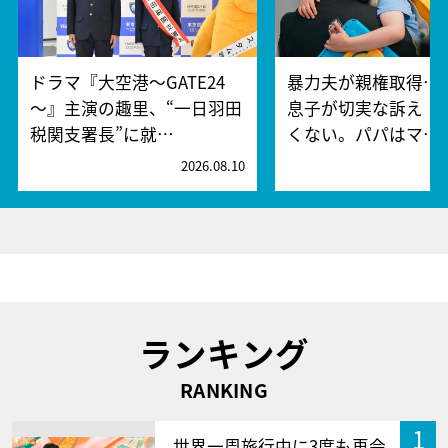
ドラマ『大空港～GATE24
暴力夫が親権取得…
～』主演の趣里、“一日羽田
息子が切実な訴え「
税関支署長”に就…
くない。パパはマ…
2026.08.10
2
ランキング
RANKING
1
世界一周旅行中に3度も再会