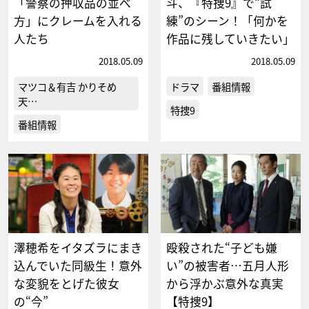
「警察の押収品の並べ
斗、『特捜9』で“試
方」にクレームを入れる
練”のシーン！「何かを
人たち
作品に残していきたい」
2018.05.09
2018.05.09
マツコ＆有吉 かりそめ
ドラマ
番組情報
天…
特捜9
番組情報
澤穂希をイタズラにまき
殴殺された“子ども嫌
込んでいた同級生！意外
い”の被害者…五月人形
な変貌をとげた彼女
から浮かぶ意外な真実
の“今”
【特捜9】