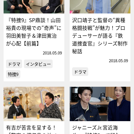
『特捜9』SP鼎談！山田
沢口靖子と監督の“異種
裕貴の現場での“奇声”に
格闘技戦”が魅力！プロ
羽田美智子＆津田寛治
デューサーが語る『鉄
が心配【前篇】
道捜査官』シリーズ制作
秘話
2018.05.09
2018.05.09
ドラマ
インタビュー
ドラマ
特捜9
有吉が苦言を呈する！
ジャニーズJr.宮近海