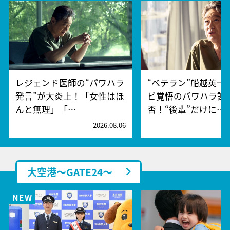
レジェンド医師の“パワハラ
“ベテラン”船越英一
発言”が大炎上！「女性はほ
ビ覚悟のパワハラ謝
んと無理」「…
否！“後輩”だけに…
2026.08.06
2
大空港～GATE24～