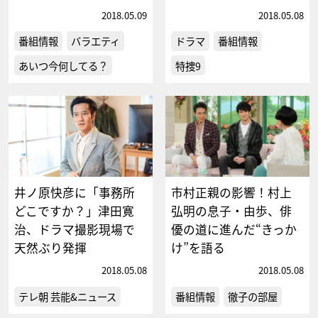
2018.05.09
2018.05.08
番組情報
バラエティ
ドラマ
番組情報
あいつ今何してる？
特捜9
井ノ原快彦に「事務所
市村正親の影響！村上
どこですか？」津田寛
弘明の息子・由歩、俳
治、ドラマ撮影現場で
優の道に進んだ“きっか
天然ぶり発揮
け”を語る
2018.05.08
2018.05.08
テレ朝 芸能&ニュース
番組情報
徹子の部屋