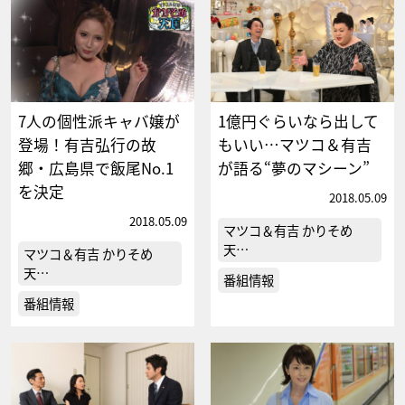
7人の個性派キャバ嬢が
1億円ぐらいなら出して
登場！有吉弘行の故
もいい…マツコ＆有吉
郷・広島県で飯尾No.1
が語る“夢のマシーン”
を決定
2018.05.09
2018.05.09
マツコ＆有吉 かりそめ
天…
マツコ＆有吉 かりそめ
天…
番組情報
番組情報