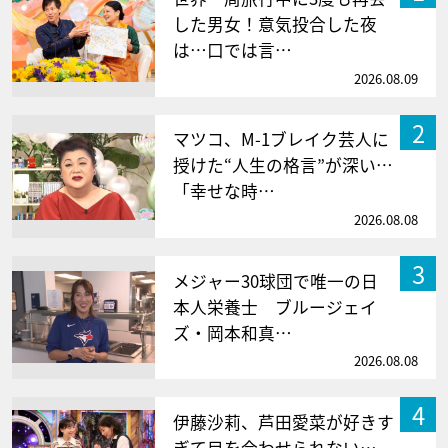
した男女！意気投合した夜
は…口では言…
2026.08.09
2
マツコ、M-1ブレイク芸人に
授けた“人生の格言”が深い…
「幸せな時…
2026.08.08
3
メジャー30球団で唯一の日
本人栄養士 ブルージェイ
ズ・岡本和真…
2026.08.08
4
伊藤沙莉、芦田愛菜が好きす
ぎて目を合わせられない…