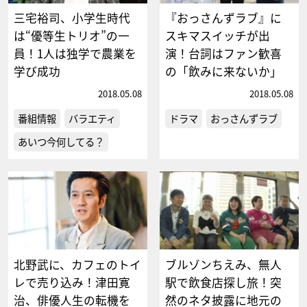
三宅裕司、小学生時代
『おっさんずラブ』に
は“優等生トリオ”の一
スキマスイッチが出
員！1人は独学で農業を
演！台詞はファン歓喜
学び成功
の「飲みに来ないか」
2018.05.08
2018.05.08
番組情報
バラエティ
ドラマ
おっさんずラブ
あいつ今何してる？
北野武に、カフェのトイ
ブルゾンちえみ、無人
レで売り込み！津田寛
駅で飲食店探し旅！突
治、俳優人生の転機を
然のネタ披露に地元の