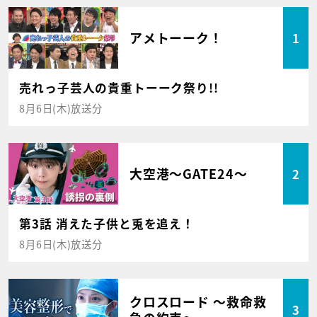
アメトーーク！
1
売れっ子芸人の貴重トーーク祭り!!
8月6日(木)放送分
大空港～GATE24～
2
第3話 消えた子供と兎を追え！
8月6日(木)放送分
クロスロード ～救命救
3