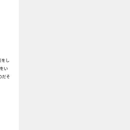
引をし
をい
のだそ