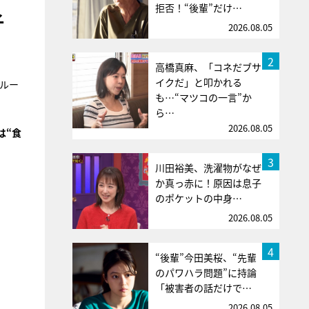
拒否！“後輩”だけ…
子
2026.08.05
2
高橋真麻、「コネだブサ
イクだ」と叩かれる
ルー
も…“マツコの一言”か
ら…
2026.08.05
は“食
3
川田裕美、洗濯物がなぜ
か真っ赤に！原因は息子
のポケットの中身…
2026.08.05
4
“後輩”今田美桜、“先輩
のパワハラ問題”に持論
「被害者の話だけで…
2026.08.05