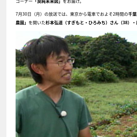
コーナー
「良純未来図」
をお届け。
7月30日（月）の放送では、東京から電車でおよそ2時間の
千葉
農園」
を開いた
杉本弘道（すぎもと・ひろみち）さん（38）・