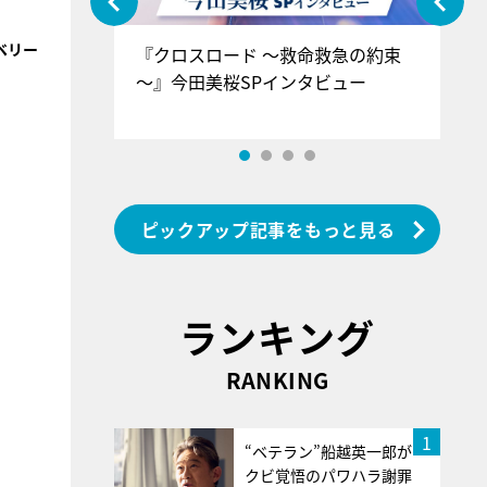
ベリー
ぐ』＝LOV
『クロスロード ～救命救急の約束
『
香SPインタ
～』今田美桜SPインタビュー
ロ
ン
ピックアップ記事をもっと見る
ランキング
RANKING
1
“ベテラン”船越英一郎が
クビ覚悟のパワハラ謝罪