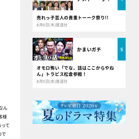
売れっ子芸人の貴重トーーク祭り!!
8月6日(木)放送分
かまいガチ
5
オモロ怖い「でな、話はここからやね
ん」トラビス松倉参戦！
8月5日(水)放送分
なん
客様
あって
ので