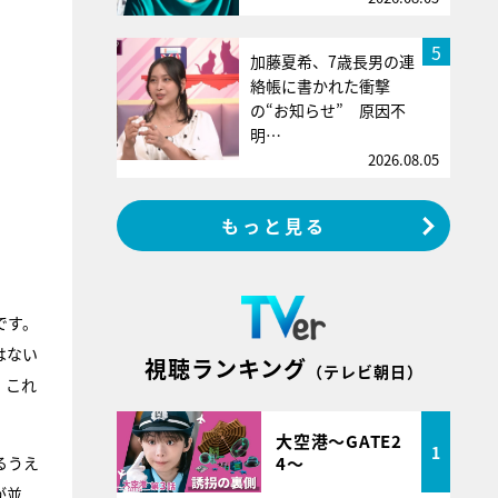
5
加藤夏希、7歳長男の連
絡帳に書かれた衝撃
の“お知らせ” 原因不
明…
2026.08.05
もっと見る
です。
はない
視聴ランキング
（テレビ朝日）
、これ
大空港～GATE2
1
4～
るうえ
が並