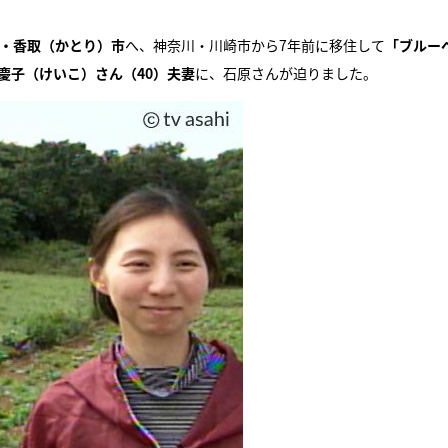
・香取（かとり）市
へ、神奈川・川崎市から7年前に移住して
「ブルー
『アイ＝ラブ！げーみん
慶子（けいこ）さん（40）夫妻
に、石原さんが迫りました。
E齋藤樹愛羅＆佐々木舞
ビュー