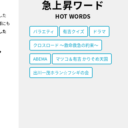
急上昇ワード
HOT WORDS
した
様にも
した
バラエティ
有吉クイズ
ドラマ
クロスロード ～救命救急の約束～
ン
ABEMA
マツコ＆有吉 かりそめ天国
出川一茂ホラン☆フシギの会