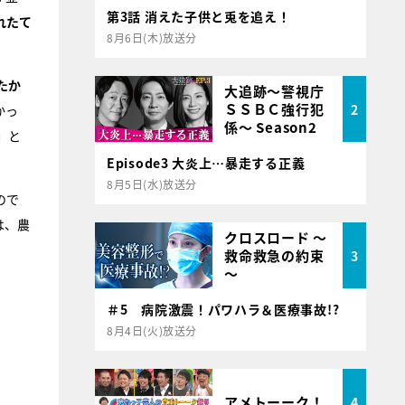
第3話 消えた子供と兎を追え！
れたて
8月6日(木)放送分
たか
大追跡～警視庁
ＳＳＢＣ強行犯
2
かっ
係～ Season2
」
と
Episode3 大炎上…暴走する正義
8月5日(水)放送分
ので
は、農
クロスロード ～
救命救急の約束
3
～
＃5 病院激震！パワハラ＆医療事故!?
8月4日(火)放送分
アメトーーク！
4