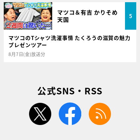
マツコ＆有吉 かりそめ
5
天国
マツコのTシャツ洗濯事情 たくろうの滋賀の魅力
プレゼンツアー
8月7日(金)放送分
公式SNS・RSS
twitter
facebook
rss