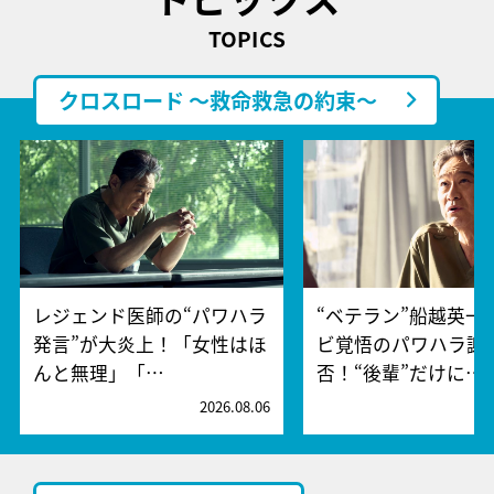
TOPICS
クロスロード ～救命救急の約束～
レジェンド医師の“パワハラ
“ベテラン”船越英一
発言”が大炎上！「女性はほ
ビ覚悟のパワハラ謝
んと無理」「…
否！“後輩”だけに…
2026.08.06
2