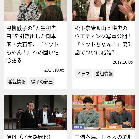
黒柳徹子の“人生初告
松下奈緒＆山本耕史の
白”を引き出した脚本
ウエディング写真公開！
家・大石静、『トット
『トットちゃん！』第5
ちゃん！』への固い信
話でついに結婚?!
念語る
2017.10.05
2017.10.05
ドラマ
番組情報
番組情報
徹子の部屋
伊丹（北大路欣也）
三浦春馬、日本人の3割