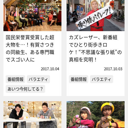
国民栄誉賞受賞した超
カズレーザー、新番組
大物を…！有賀さつき
でひとり街歩きロ
の同級生、ある専門職
ケ！“不思議な張り紙”の
でスゴい人に
真相を究明！
2017.10.04
2017.10.03
番組情報
バラエティ
番組情報
バラエティ
あいつ今何してる？