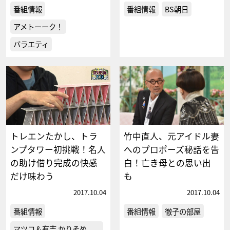
番組情報
番組情報
BS朝日
アメトーーク！
バラエティ
トレエンたかし、トラ
竹中直人、元アイドル妻
ンプタワー初挑戦！名人
へのプロポーズ秘話を告
の助け借り完成の快感
白！亡き母との思い出
だけ味わう
も
2017.10.04
2017.10.04
番組情報
番組情報
徹子の部屋
マツコ＆有吉 かりそめ