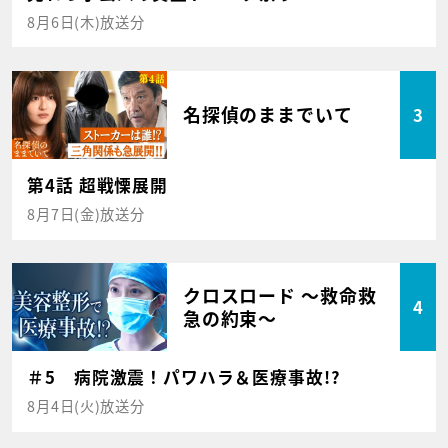
8月6日(木)放送分
名探偵のままでいて
3
第4話 超戦慄展開
8月7日(金)放送分
クロスロード ～救命救
4
急の約束～
＃5 病院激震！パワハラ＆医療事故!?
8月4日(火)放送分