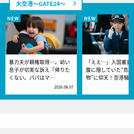
大空港～GATE24～
暴力夫が親権取得…。幼い
「ええ…」入国審査
息子が切実な訴え「帰りた
腹に隠していた“危険
くない。パパはマ…
物”に仰天！空港騒
2026.08.07
2