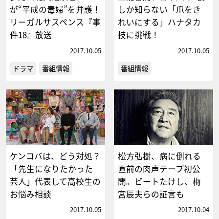
が“平成の毒婦”を弁護！
しか知らない「爪をき
リーガルサスペンス『事
れいにする」ハナタカ
件18』放送
技に挑戦！
2017.10.05
2017.10.05
ドラマ
番組情報
番組情報
ケンコバは、どう対処？
松方弘樹、病に倒れる
「先生になりたかった
直前の肉声テープ初公
芸人」代表して高校生の
開。ビートたけし、梅
お悩み相談
宮辰夫らの証言も
2017.10.05
2017.10.04