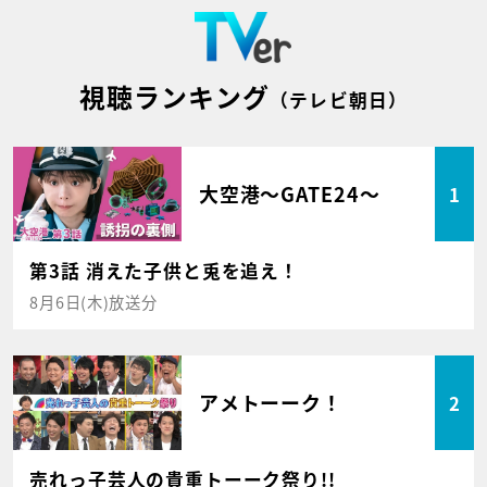
視聴ランキング
（テレビ朝日）
大空港～GATE24～
1
第3話 消えた子供と兎を追え！
8月6日(木)放送分
アメトーーク！
2
売れっ子芸人の貴重トーーク祭り!!