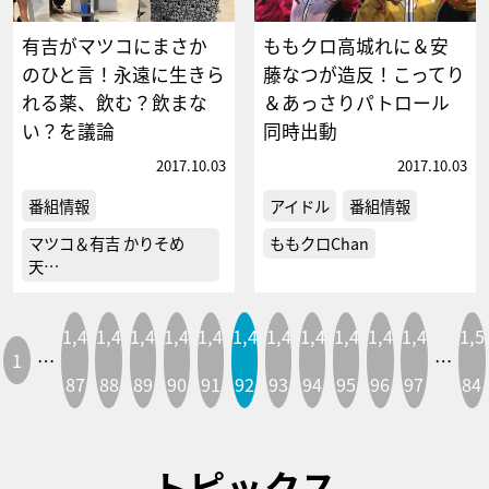
有吉がマツコにまさか
ももクロ高城れに＆安
のひと言！永遠に生きら
藤なつが造反！こってり
れる薬、飲む？飲まな
＆あっさりパトロール
い？を議論
同時出動
2017.10.03
2017.10.03
番組情報
アイドル
番組情報
マツコ＆有吉 かりそめ
ももクロChan
天…
1,4
1,4
1,4
1,4
1,4
1,4
1,4
1,4
1,4
1,4
1,4
1,5
1
…
…
87
88
89
90
91
92
93
94
95
96
97
84
トピックス