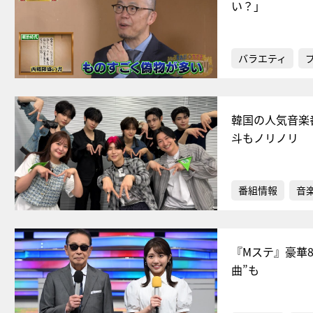
い？」
バラエティ
韓国の人気音楽番組
斗もノリノリ
番組情報
音
『Mステ』豪華
曲”も