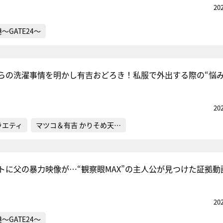
20
～GATE24～
らの洗濯事情を明かし有吉おどろき！私服で外出する際の“悩み
20
ラエティ
マツコ＆有吉 かりそめ天…
トに父の暴力映像が…“観察眼MAX”の主人公が見つけた証拠動
20
～GATE24～