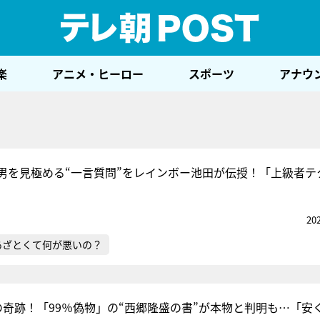
テレ
楽
アニメ・ヒーロー
スポーツ
アナウ
男を見極める“一言質問”をレインボー池田が伝授！「上級者テ
20
あざとくて何が悪いの？
の奇跡！「99％偽物」の“西郷隆盛の書”が本物と判明も…「安