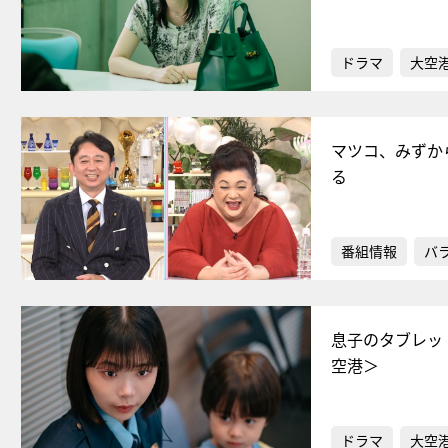
ドラマ
大空港
マツコ、みずか
る
番組情報
バ
息子のタブレッ
空港＞
ドラマ
大空港