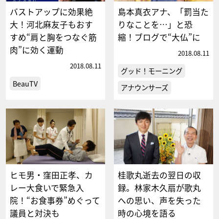
バストアップに効果絶
島本真衣アナ、「罰当た
大！河北麻友子もおす
りなことを…」と恐
すめ“肩と胸をつなぐ筋
縮！ブログで“大仏”に
肉”に効く運動
2018.08.11
2018.08.11
グッド！モーニング
BeauTV
アナウンサーズ
ヒモ男・窪田正孝、カ
桂歌丸逝去の翌日の収
レー大食いで緊急入
録。林家木久扇が歌丸
院！“お食事券”めぐって
への思い、声を失った
議員と対決も
時の心境を語る