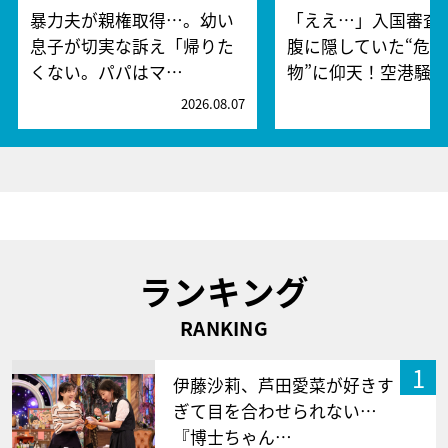
暴力夫が親権取得…。幼い
「ええ…」入国審査
息子が切実な訴え「帰りた
腹に隠していた“危険
くない。パパはマ…
物”に仰天！空港騒
2026.08.07
2
ランキング
RANKING
1
伊藤沙莉、芦田愛菜が好きす
ぎて目を合わせられない…
『博士ちゃん…