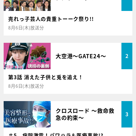
売れっ子芸人の貴重トーーク祭り!!
8月6日(木)放送分
大空港～GATE24～
2
第3話 消えた子供と兎を追え！
8月6日(木)放送分
クロスロード ～救命救
3
急の約束～
＃5 病院激震！パワハラ＆医療事故!?