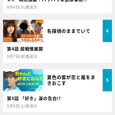
8月4日(火)放送分
名探偵のままでいて
4
第4話 超戦慄展開
8月7日(金)放送分
夏色の雲が恋と嵐をま
5
きおこす
第5話 「好き」涙の告白!?
8月8日(土)放送分