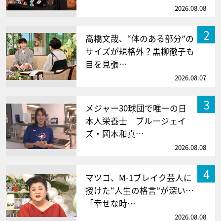
2026.08.08
2
高橋文哉、“体のある部分”の
サイズが規格外？黒柳徹子も
目を見張…
2026.08.07
3
メジャー30球団で唯一の日
本人栄養士 ブルージェイ
ズ・岡本和真…
2026.08.08
4
マツコ、M-1ブレイク芸人に
授けた“人生の格言”が深い…
「幸せな時…
2026.08.08