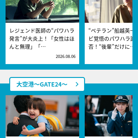
レジェンド医師の“パワハラ
“ベテラン”船越英一
発言”が大炎上！「女性はほ
ビ覚悟のパワハラ謝
んと無理」「…
否！“後輩”だけに…
2026.08.06
2
大空港～GATE24～