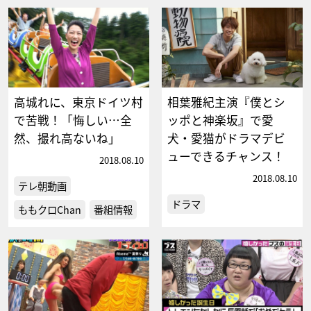
高城れに、東京ドイツ村
相葉雅紀主演『僕とシ
で苦戦！「悔しい…全
ッポと神楽坂』で愛
然、撮れ高ないね」
犬・愛猫がドラマデビ
ューできるチャンス！
2018.08.10
2018.08.10
テレ朝動画
ドラマ
ももクロChan
番組情報