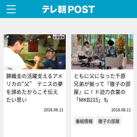
menu
テレ朝POST
錦織圭の活躍支えるアメ
ともに父になった千原
リカの“父” テニスの夢
兄弟が揃って『徹子の部
を諦めたからこそ伝え
屋』に！ド迫力衣裳の
たい思い
「MKB215」も
2018.08.11
2018.08.11
番組情報
徹子の部屋