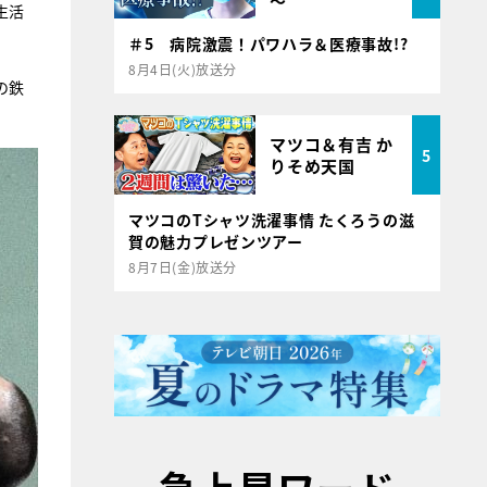
～
生活
＃5 病院激震！パワハラ＆医療事故!?
8月4日(火)放送分
の鉄
マツコ＆有吉 か
5
りそめ天国
マツコのTシャツ洗濯事情 たくろうの滋
賀の魅力プレゼンツアー
8月7日(金)放送分