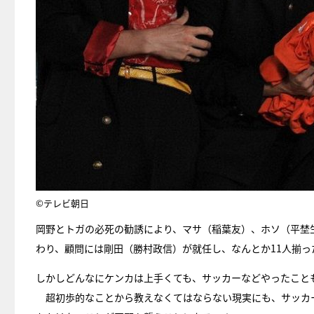
©テレビ朝日
岡野とトガの必死の勧誘により、マサ（稲葉友）、ホソ（平埜
わり、顧問には剛田（勝村政信）が就任し、なんとか11人揃
しかしどんなにケンカは上手くても、サッカーなどやったこと
超初歩的なことから教えなくてはならない現実にも、サッカ