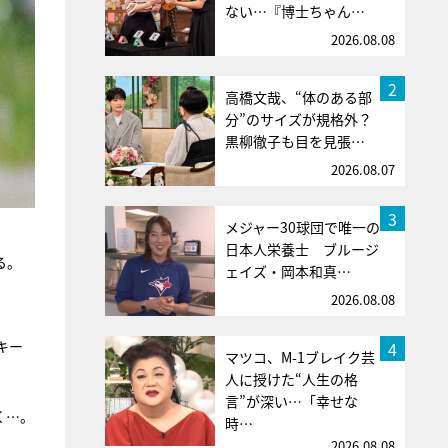
ない…『博士ちゃん…
2026.08.08
2
高橋文哉、“体のある部
分”のサイズが規格外？
黒柳徹子も目を見張…
2026.08.07
3
メジャー30球団で唯一の
日本人栄養士 ブルージ
る。
ェイズ・岡本和真…
2026.08.08
キー
4
マツコ、M-1ブレイク芸
人に授けた“人生の格
言”が深い…「幸せな
く…。
時…
2026.08.08