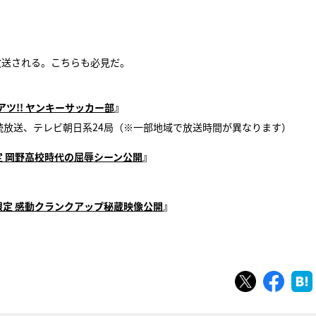
放送される。こちらも必見だ。
ツ!! ヤンキーサッカー部
』
2週連続放送、テレビ朝日系24局（※一部地域で放送時間が異なります）
定 岡野高校時代の屈辱シーン公開
』
限定 感動クランクアップ秘蔵映像公開
』
ツイート
シェ