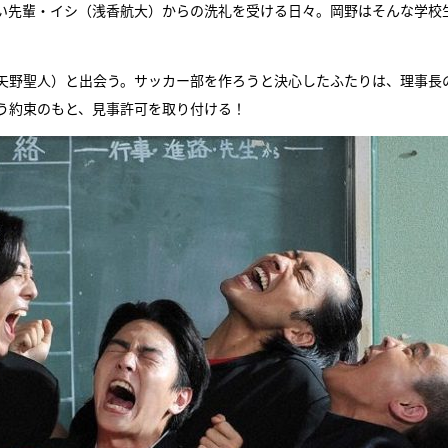
い先輩・イシ（浅香航大）からの洗礼を受ける日々。岡野はそんな学校
矢野聖人）と出会う。サッカー部を作ろうと決心したふたりは、理事長
う約束のもと、見事許可を取り付ける！