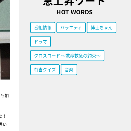
急上昇ワード
HOT WORDS
番組情報
バラエティ
博士ちゃん
ドラマ
クロスロード ～救命救急の約束～
有吉クイズ
音楽
シも加
た！
思い