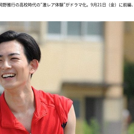
野雅行の高校時代の“激レア体験”がドラマ化。9月21日（金）に前編、
『アイ＝ラブ！げーみん
E齋藤樹愛羅＆佐々木舞
ビュー