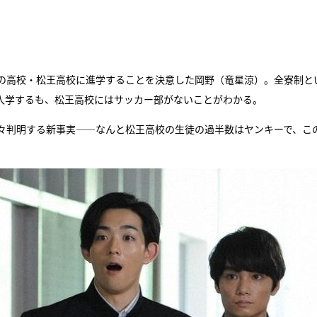
の高校・松王高校に進学することを決意した岡野（竜星涼）。全寮制と
入学するも、松王高校にはサッカー部がないことがわかる。
々判明する新事実――なんと松王高校の生徒の過半数はヤンキーで、こ