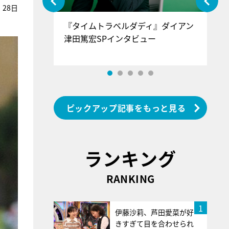
28日
ぐ』＝LOV
『タイムトラベルダディ』ダイアン
『
香SPインタ
津田篤宏SPインタビュー
～
ピックアップ記事をもっと見る
ランキング
RANKING
1
伊藤沙莉、芦田愛菜が好
きすぎて目を合わせられ