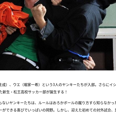
生成）、ウエ（堀家一希）という3人のヤンキーたちが入部。さらにイ
った新生・松王高校サッカー部が誕生する！
もないヤンキーたちは、ルールはおろかボールの蹴り方すら知らなかっ
ーができる喜びでいっぱいの岡野。しかし、迎えた初めての対外試合、