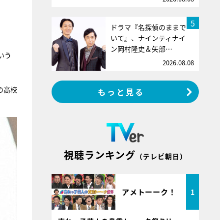
5
ドラマ『名探偵のままで
いて』、ナインティナイ
ン岡村隆史＆矢部…
いう
2026.08.08
の高校
もっと見る
視聴ランキング
（テレビ朝日）
アメトーーク！
1