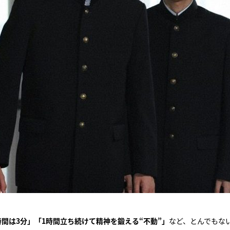
間は3分」「1時間立ち続けて精神を鍛える“不動”」
など、とんでもな