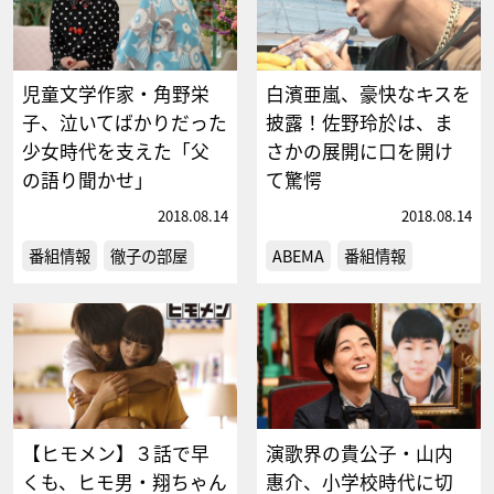
児童文学作家・角野栄
白濱亜嵐、豪快なキスを
子、泣いてばかりだった
披露！佐野玲於は、ま
少女時代を支えた「父
さかの展開に口を開け
の語り聞かせ」
て驚愕
2018.08.14
2018.08.14
番組情報
徹子の部屋
ABEMA
番組情報
【ヒモメン】３話で早
演歌界の貴公子・山内
くも、ヒモ男・翔ちゃん
惠介、小学校時代に切