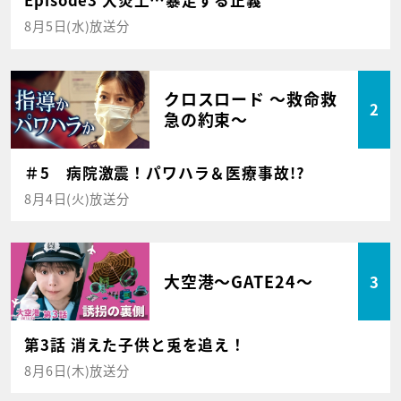
Episode3 大炎上…暴走する正義
8月5日(水)放送分
クロスロード ～救命救
2
急の約束～
＃5 病院激震！パワハラ＆医療事故!?
8月4日(火)放送分
大空港～GATE24～
3
第3話 消えた子供と兎を追え！
8月6日(木)放送分