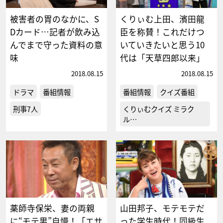
被害者の胃のなかに、S
くりぃむ上田、濱田龍
Dカード…記者が飲み込
臣を称賛！これだけつ
んでまで守った資料の意
いていきたいと思う10
味
代は「天草四郎以来」
2018.08.15
2018.08.15
ドラマ
番組情報
番組情報
クイズ番組
刑事7人
くりぃむクイズ ミラク
ル…
薬師寺保栄、妻の両親
山田邦子、モテモテだ
に“モテ男”自慢！「エサ
った学生時代！同級生