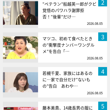
2
“ベテラン”船越英一郎がクビ
覚悟のパワハラ謝罪拒
否！“後輩”だけ…
2026.08.05
3
マツコ、初めて食べたとき
の“衝撃度ナンバーワングル
メ”を告白「…
2026.08.05
4
若槻千夏、家族にはあるの
に…家で自分だけ“ないも
の”告白 あわや…
2026.08.05
5
藤本美貴、14歳長男の服に