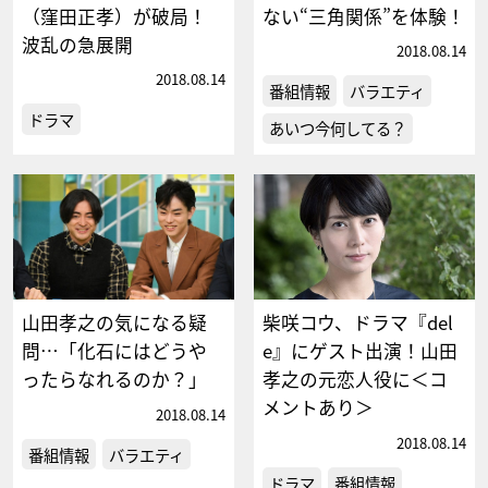
（窪田正孝）が破局！
ない“三角関係”を体験！
波乱の急展開
2018.08.14
2018.08.14
番組情報
バラエティ
ドラマ
あいつ今何してる？
山田孝之の気になる疑
柴咲コウ、ドラマ『del
問…「化石にはどうや
e』にゲスト出演！山田
ったらなれるのか？」
孝之の元恋人役に＜コ
メントあり＞
2018.08.14
2018.08.14
番組情報
バラエティ
ドラマ
番組情報