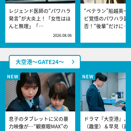
レジェンド医師の“パワハラ
“ベテラン”船越英一
発言”が大炎上！「女性はほ
ビ覚悟のパワハラ謝
んと無理」「…
否！“後輩”だけに…
2026.08.06
2
大空港～GATE24～
息子のタブレットに父の暴
ドラマ『大空港』、
力映像が…“観察眼MAX”の
（趣里）＆早見（眞