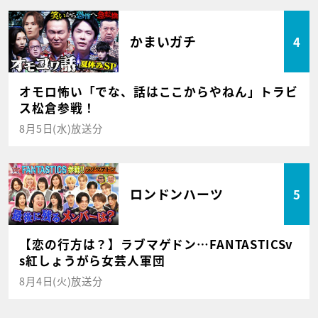
かまいガチ
4
オモロ怖い「でな、話はここからやねん」トラビ
ス松倉参戦！
8月5日(水)放送分
ロンドンハーツ
5
【恋の行方は？】ラブマゲドン…FANTASTICSv
s紅しょうがら女芸人軍団
8月4日(火)放送分