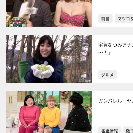
特番
マツコ
宇賀なつみアナ
～！」
グルメ
ガンバレルーヤ
番組情報
徹