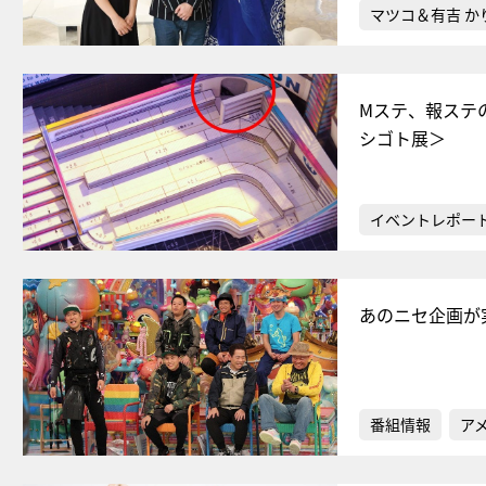
マツコ＆有吉 か
Mステ、報ステ
シゴト展＞
イベントレポー
あのニセ企画が
番組情報
ア