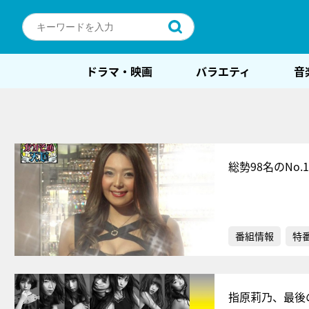
ドラマ・映画
バラエティ
音
総勢98名のNo
番組情報
特
指原莉乃、最後