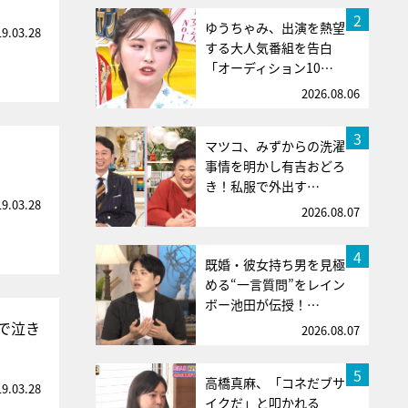
2
ゆうちゃみ、出演を熱望
19.03.28
する大人気番組を告白
「オーディション10…
2026.08.06
3
マツコ、みずからの洗濯
事情を明かし有吉おどろ
き！私服で外出す…
19.03.28
2026.08.07
4
既婚・彼女持ち男を見極
める“一言質問”をレイン
ボー池田が伝授！…
で泣き
2026.08.07
5
高橋真麻、「コネだブサ
19.03.28
イクだ」と叩かれる