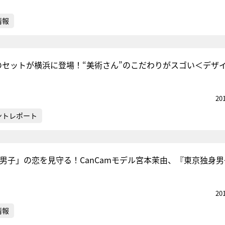
情報
のセットが横浜に登場！“美術さん”のこだわりがスゴい＜デザ
20
ントレポート
K男子」の恋を見守る！CanCamモデル宮本茉由、『東京独身
20
情報