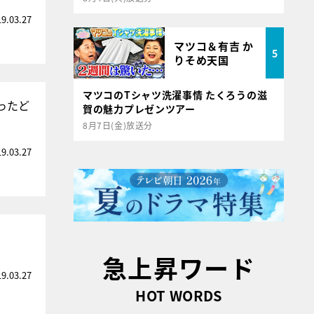
19.03.27
マツコ＆有吉 か
5
りそめ天国
マツコのTシャツ洗濯事情 たくろうの滋
ったど
賀の魅力プレゼンツアー
8月7日(金)放送分
19.03.27
急上昇ワード
19.03.27
HOT WORDS