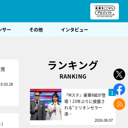
朝POST
ンサー
その他
インタビュー
ランキング
発覚
RANKING
19.03.28
1
『Mステ』豪華8組が登
場！23年ぶりに披露さ
れる“ミリオンセラー
達…
2026.08.07
…」