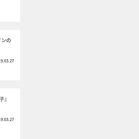
インの
19.03.27
男子』
19.03.27