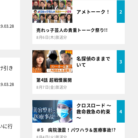
アメトーーク！
2
19.03.28
売れっ子芸人の貴重トーーク祭り!!
8月6日(木)放送分
名探偵のままで
3
いて
け引き
第4話 超戦慄展開
19.03.28
8月7日(金)放送分
クロスロード ～
救命救急の約束
4
～
いに行
＃5 病院激震！パワハラ＆医療事故!?
8月4日(火)放送分