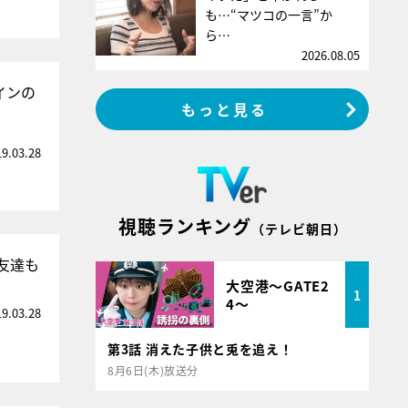
も…“マツコの一言”か
ら…
2026.08.05
インの
もっと見る
19.03.28
視聴ランキング
（テレビ朝日）
友達も
大空港～GATE2
1
4～
19.03.28
第3話 消えた子供と兎を追え！
8月6日(木)放送分