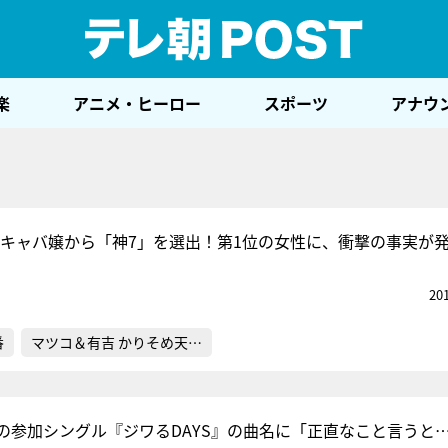
テレ
楽
アニメ・ヒーロー
スポーツ
アナウ
.1キャバ嬢から「神7」を選出！第1位の女性に、衝撃の事実が
20
番
マツコ＆有吉 かりそめ天…
の参加シングル『ジワるDAYS』の曲名に「正直なこと言うと