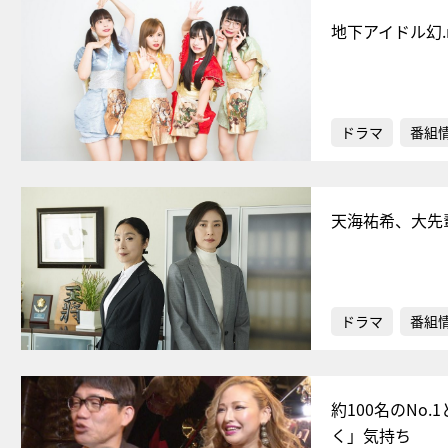
地下アイドル幻
ドラマ
番組
天海祐希、大先
ドラマ
番組
約100名のN
く」気持ち