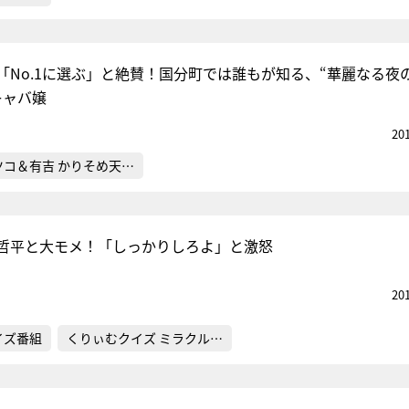
「No.1に選ぶ」と絶賛！国分町では誰もが知る、“華麗なる夜
キャバ嬢
20
ツコ＆有吉 かりそめ天…
哲平と大モメ！「しっかりしろよ」と激怒
20
イズ番組
くりぃむクイズ ミラクル…