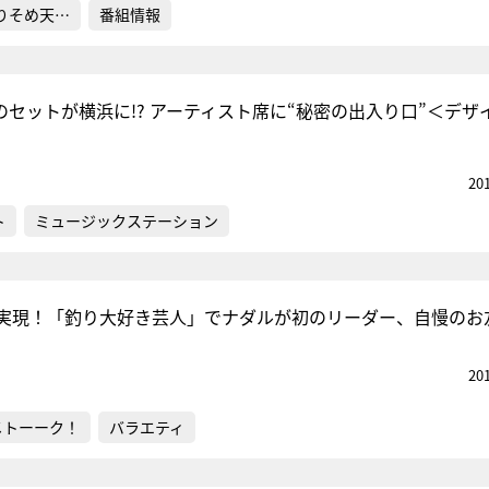
りそめ天…
番組情報
のセットが横浜に!? アーティスト席に“秘密の出入り口”＜デザ
20
ト
ミュージックステーション
実現！「釣り大好き芸人」でナダルが初のリーダー、自慢のお
20
メトーーク！
バラエティ