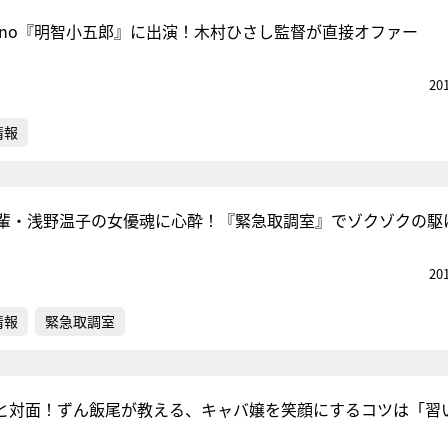
.no『明智小五郎』に出演！木村ひさし監督が直接オファー
20
情報
輩・浅野温子の女優魂に心酔！『緊急取調室』でゾクゾクの駆
20
情報
緊急取調室
o.1と対面！ずん飯尾が教える、キャバ嬢を笑顔にするコツは「習