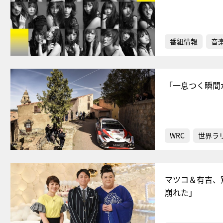
番組情報
音
「一息つく瞬間
WRC
世界ラ
マツコ＆有吉、
崩れた」