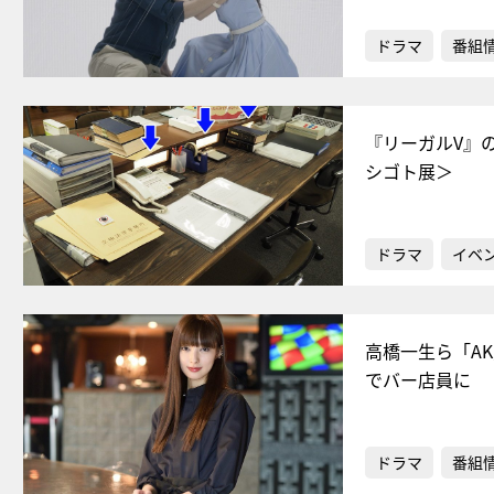
ドラマ
番組
『リーガルV』
シゴト展＞
ドラマ
イベ
高橋一生ら「A
でバー店員に
ドラマ
番組