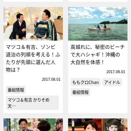
マツコ＆有吉、ゾンビ
高城れに、秘密のビーチ
退治の列順を考える！ふ
で大ハシャギ！沖縄の
たりが先頭に選んだ人
大自然を体感！
物は？
2017.08.01
2017.08.01
ももクロChan
アイドル
番組情報
番組情報
マツコ＆有吉 かりそめ
天…