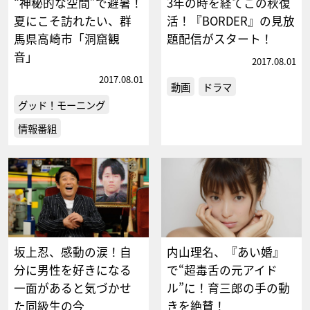
“神秘的な空間”で避暑！
3年の時を経てこの秋復
夏にこそ訪れたい、群
活！『BORDER』の見放
馬県高崎市「洞窟観
題配信がスタート！
音」
2017.08.01
2017.08.01
動画
ドラマ
グッド！モーニング
情報番組
坂上忍、感動の涙！自
内山理名、『あい婚』
分に男性を好きになる
で“超毒舌の元アイド
一面があると気づかせ
ル”に！育三郎の手の動
た同級生の今
きを絶賛！