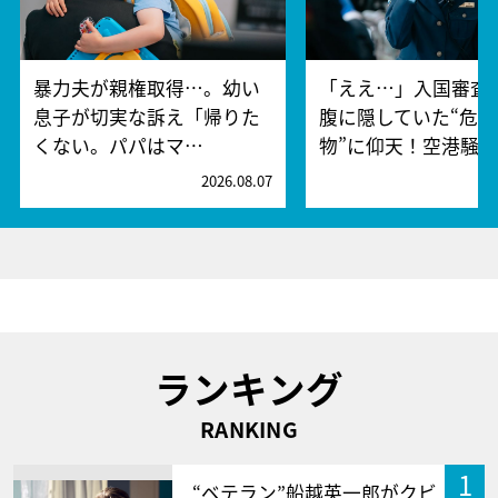
暴力夫が親権取得…。幼い
「ええ…」入国審査
息子が切実な訴え「帰りた
腹に隠していた“危険
くない。パパはマ…
物”に仰天！空港騒
2026.08.07
2
ランキング
RANKING
1
“ベテラン”船越英一郎がクビ