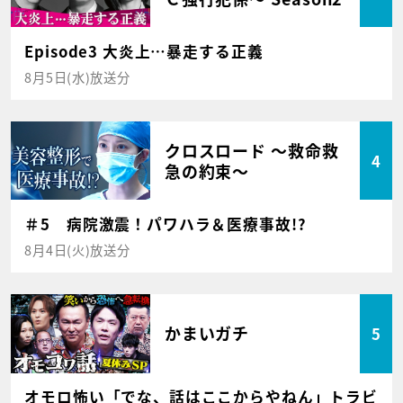
Episode3 大炎上…暴走する正義
8月5日(水)放送分
クロスロード ～救命救
4
急の約束～
＃5 病院激震！パワハラ＆医療事故!?
8月4日(火)放送分
かまいガチ
5
オモロ怖い「でな、話はここからやねん」トラビ