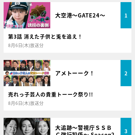
大空港～GATE24～
1
第3話 消えた子供と兎を追え！
8月6日(木)放送分
アメトーーク！
2
売れっ子芸人の貴重トーーク祭り!!
8月6日(木)放送分
大追跡～警視庁ＳＳＢ
3
Ｃ強行犯係～ Season2