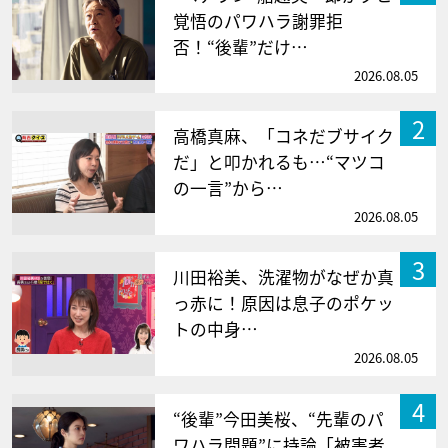
覚悟のパワハラ謝罪拒
否！“後輩”だけ…
2026.08.05
2
高橋真麻、「コネだブサイク
だ」と叩かれるも…“マツコ
の一言”から…
2026.08.05
3
川田裕美、洗濯物がなぜか真
っ赤に！原因は息子のポケッ
トの中身…
2026.08.05
4
“後輩”今田美桜、“先輩のパ
ワハラ問題”に持論「被害者