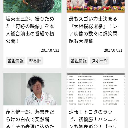
坂東玉三郎、撮りため
最もスゴい力士決まる
た「奇跡の映像」を本
『大相撲総選挙』！レ
人総合演出の番組で初
ア映像の数々に爆笑問
公開！
題も大興奮
2017.07.31
2017.07.31
番組情報
BS朝日
番組情報
スポーツ
茂木健一郎、落書きだ
速報！トヨタのラッ
らけの白衣で突然踊
ピ、初優勝！ハンニネ
る！その表現に込めた
ンも初表彰台！【ラリ