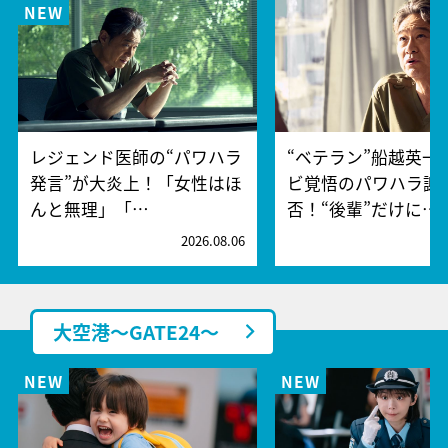
レジェンド医師の“パワハラ
“ベテラン”船越英一
発言”が大炎上！「女性はほ
ビ覚悟のパワハラ謝
んと無理」「…
否！“後輩”だけに…
2026.08.06
2
大空港～GATE24～