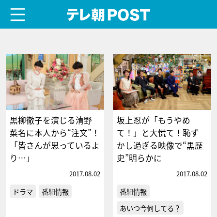
menu
テレ朝POST
黒柳徹子を演じる清野
坂上忍が「もうやめ
菜名に本人から“注文”！
て！」と大慌て！恥ず
「皆さんが思っているよ
かし過ぎる映像で“黒歴
り…」
史”明らかに
2017.08.02
2017.08.02
ドラマ
番組情報
番組情報
あいつ今何してる？