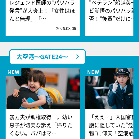
レジェンド医師の“パワハラ
“ベテラン”船越英一
発言”が大炎上！「女性はほ
ビ覚悟のパワハラ謝
んと無理」「…
否！“後輩”だけに…
2026.08.06
2
大空港～GATE24～
暴力夫が親権取得…。幼い
「ええ…」入国審査
息子が切実な訴え「帰りた
腹に隠していた“危険
くない。パパはマ…
物”に仰天！空港騒