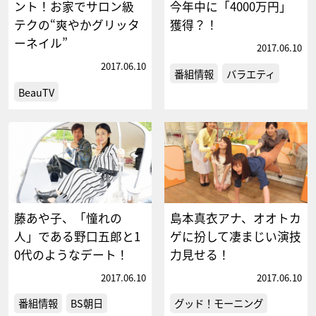
ント！お家でサロン級
今年中に「4000万円」
テクの“爽やかグリッタ
獲得？！
ーネイル”
2017.06.10
2017.06.10
番組情報
バラエティ
BeauTV
藤あや子、「憧れの
島本真衣アナ、オオトカ
人」である野口五郎と1
ゲに扮して凄まじい演技
0代のようなデート！
力見せる！
2017.06.10
2017.06.10
番組情報
BS朝日
グッド！モーニング