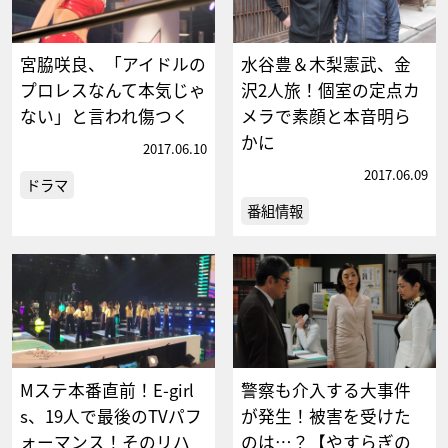
宮脇咲良、「アイドルの
水谷豊＆木梨憲武、金
プロレスなんて本気じゃ
沢2人旅！個室の定点カ
ない」と言われ傷つく
メラで素顔と本音明ら
かに
2017.06.10
2017.06.09
ドラマ
番組情報
Mステ本番直前！E-girl
警察も介入する大事件
s、19人で最後のTVパフ
が発生！被害を受けた
ォーマンス！そのリハ
のは…？【やすらぎの