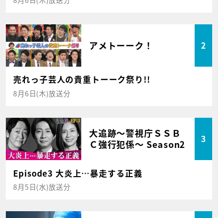
アメトーーク！
2
売れっ子芸人の貴重トーーク祭り!!
8月6日(木)放送分
大追跡～警視庁ＳＳＢ
3
Ｃ強行犯係～ Season2
Episode3 大炎上…暴走する正義
8月5日(水)放送分