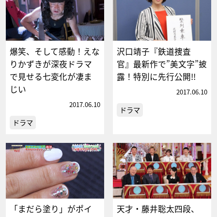
爆笑、そして感動！えな
沢口靖子『鉄道捜査
りかずきが深夜ドラマ
官』最新作で”美文字”披
で見せる七変化が凄ま
露！特別に先行公開!!
じい
2017.06.10
2017.06.10
ドラマ
ドラマ
「まだら塗り」がポイ
天才・藤井聡太四段、