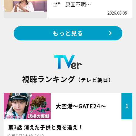
せ” 原因不明…
2026.08.05
もっと見る
視聴ランキング
（テレビ朝日）
大空港～GATE24～
1
第3話 消えた子供と兎を追え！
8月6日(木)放送分