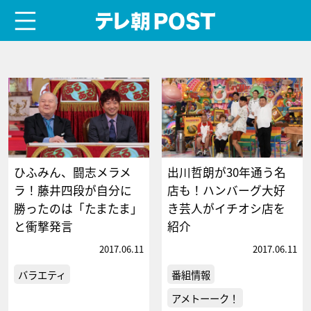
menu
テレ朝POST
ひふみん、闘志メラメ
出川哲朗が30年通う名
ラ！藤井四段が自分に
店も！ハンバーグ大好
勝ったのは「たまたま」
き芸人がイチオシ店を
と衝撃発言
紹介
2017.06.11
2017.06.11
バラエティ
番組情報
アメトーーク！