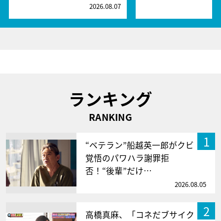
2026.08.07
2
ランキング
RANKING
1
“ベテラン”船越英一郎がクビ
覚悟のパワハラ謝罪拒
否！“後輩”だけ…
2026.08.05
2
高橋真麻、「コネだブサイク