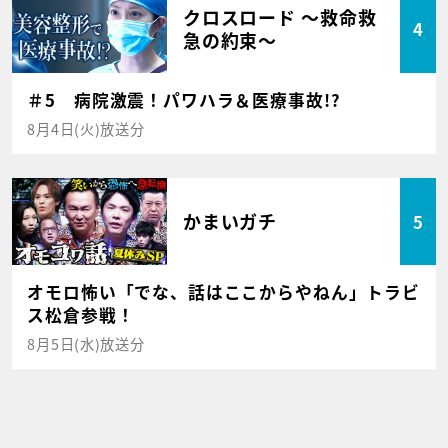
クロスロード ～救命救
4
急の約束～
＃5 病院激震！パワハラ＆医療事故!?
8月4日(火)放送分
かまいガチ
5
オモロ怖い「でな、話はここからやねん」トラビ
ス松倉参戦！
8月5日(水)放送分