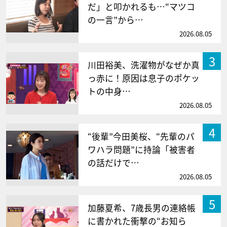
だ」と叩かれるも…“マツコ
の一言”から…
2026.08.05
3
川田裕美、洗濯物がなぜか真
っ赤に！原因は息子のポケッ
トの中身…
2026.08.05
4
“後輩”今田美桜、“先輩のパ
ワハラ問題”に持論「被害者
の話だけで…
2026.08.05
5
加藤夏希、7歳長男の連絡帳
に書かれた衝撃の“お知ら