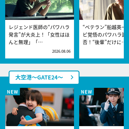
レジェンド医師の“パワハラ
“ベテラン”船越英一
発言”が大炎上！「女性はほ
ビ覚悟のパワハラ謝
んと無理」「…
否！“後輩”だけに…
2026.08.06
2
大空港～GATE24～