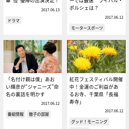
華“怪”優陣の出演決定！
ーでは最速 ライバル・
ポルシェは？
2017.06.13
2017.06.12
ドラマ
モータースポーツ
「名付け親は僕」あお
紅花フェスティバル開催
い輝彦が“ジャニーズ”命
中！金運のご利益があ
名の裏話を明かす
るお寺、千葉県「長福
寿寺」
2017.06.12
2017.06.12
番組情報
徹子の部屋
グッド！モーニング