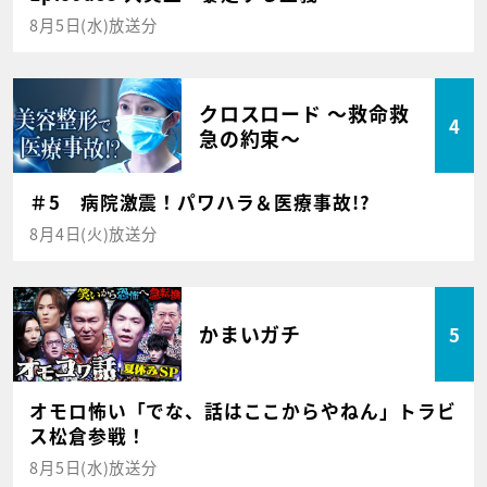
8月5日(水)放送分
クロスロード ～救命救
4
急の約束～
＃5 病院激震！パワハラ＆医療事故!?
8月4日(火)放送分
かまいガチ
5
オモロ怖い「でな、話はここからやねん」トラビ
ス松倉参戦！
8月5日(水)放送分