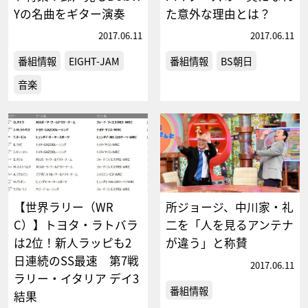
Yの名曲をギター演奏
た意外な理由とは？
2017.06.11
2017.06.11
番組情報
EIGHT-JAM
番組情報
BS朝日
音楽
【世界ラリー（WR
所ジョージ、中川家・礼
C）】トヨタ・ラトバラ
二を「人を見るアンテナ
は2位！新人ラッピも2
が違う」と称賛
日連続のSS最速 第7戦
2017.06.11
ラリー・イタリア デイ3
番組情報
結果