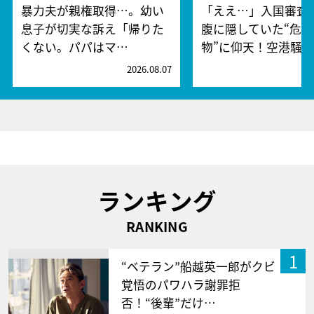
暴力夫が親権取得…。幼い
「ええ…」入国審査
息子が切実な訴え「帰りた
腹に隠していた“危険
くない。パパはマ…
物”に仰天！空港騒
2026.08.07
2
ランキング
RANKING
1
“ベテラン”船越英一郎がクビ
覚悟のパワハラ謝罪拒
否！“後輩”だけ…