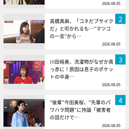
2026.08.05
2
高橋真麻、「コネだブサイク
だ」と叩かれるも…“マツコ
の一言”から…
2026.08.05
3
川田裕美、洗濯物がなぜか真
っ赤に！原因は息子のポケッ
トの中身…
2026.08.05
4
“後輩”今田美桜、“先輩のパ
ワハラ問題”に持論「被害者
の話だけで…
2026.08.05