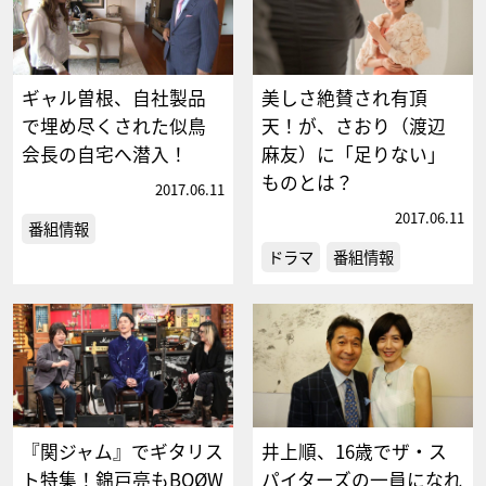
ギャル曽根、自社製品
美しさ絶賛され有頂
で埋め尽くされた似鳥
天！が、さおり（渡辺
会長の自宅へ潜入！
麻友）に「足りない」
ものとは？
2017.06.11
2017.06.11
番組情報
ドラマ
番組情報
『関ジャム』でギタリス
井上順、16歳でザ・ス
ト特集！錦戸亮もBOØW
パイターズの一員になれ