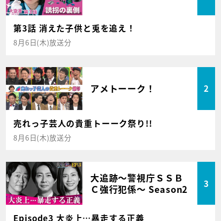
第3話 消えた子供と兎を追え！
8月6日(木)放送分
アメトーーク！
2
売れっ子芸人の貴重トーーク祭り!!
8月6日(木)放送分
大追跡～警視庁ＳＳＢ
3
Ｃ強行犯係～ Season2
Episode3 大炎上…暴走する正義