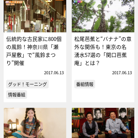
伝統的な古民家に800個
松尾芭蕉と“バナナ”の意
の風鈴！神奈川県「瀬
外な関係も！東京の名
戸屋敷」で“風鈴まつ
湧水57選の「関口芭蕉
り”開催
庵」とは？
2017.06.13
2017.06.13
グッド！モーニング
番組情報
情報番組