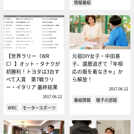
情報番組
【世界ラリー（WR
元祖DIY女子・中田喜
C）】オット・タナクが
子、還暦過ぎて「年相
初勝利！トヨタは3台す
応の服を着なきゃ」か
べて入賞 第7戦ラリ
ら解放！
ー・イタリア 最終結果
2017.06.12
2017.06.12
番組情報
徹子の部屋
WRC
モータースポーツ