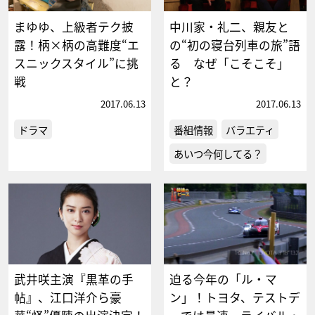
まゆゆ、上級者テク披
中川家・礼二、親友と
露！柄×柄の高難度“エ
の“初の寝台列車の旅”語
スニックスタイル”に挑
る なぜ「こそこそ」
戦
と？
2017.06.13
2017.06.13
ドラマ
番組情報
バラエティ
あいつ今何してる？
武井咲主演『黒革の手
迫る今年の「ル・マ
帖』、江口洋介ら豪
ン」！トヨタ、テストデ