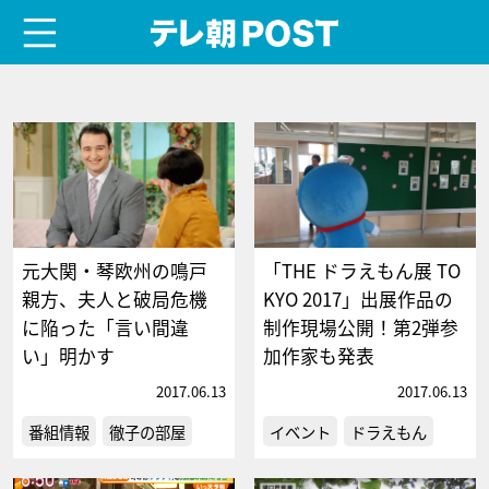
menu
テレ朝POST
元大関・琴欧州の鳴戸
「THE ドラえもん展 TO
親方、夫人と破局危機
KYO 2017」出展作品の
に陥った「言い間違
制作現場公開！第2弾参
い」明かす
加作家も発表
2017.06.13
2017.06.13
番組情報
徹子の部屋
イベント
ドラえもん