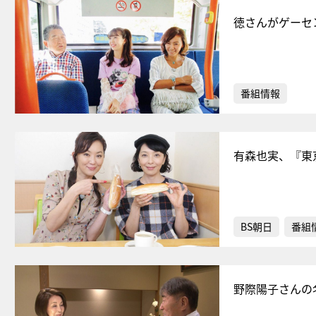
徳さんがゲーセ
番組情報
有森也実、『東
BS朝日
番組
野際陽子さんの