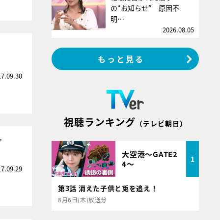
の“お知らせ” 原因不
明…
2026.08.05
もっと見る
17.09.30
視聴ランキング
（テレビ朝日）
”
大空港～GATE2
1
4～
17.09.29
第3話 消えた子供と兎を追え！
8月6日(木)放送分