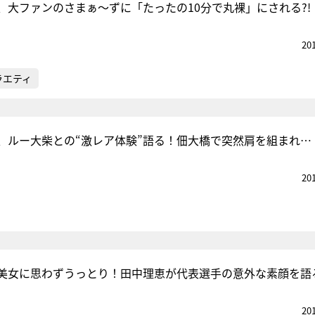
、大ファンのさまぁ〜ずに「たったの10分で丸裸」にされる?!
20
ラエティ
、ルー大柴との“激レア体験”語る！佃大橋で突然肩を組まれ…
20
美女に思わずうっとり！田中理恵が代表選手の意外な素顔を語
20