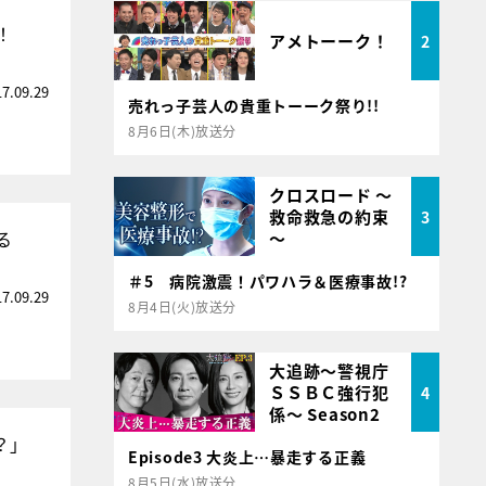
！
アメトーーク！
2
17.09.29
売れっ子芸人の貴重トーーク祭り!!
8月6日(木)放送分
クロスロード ～
救命救急の約束
3
る
～
＃5 病院激震！パワハラ＆医療事故!?
17.09.29
8月4日(火)放送分
大追跡～警視庁
ＳＳＢＣ強行犯
4
係～ Season2
？」
Episode3 大炎上…暴走する正義
8月5日(水)放送分