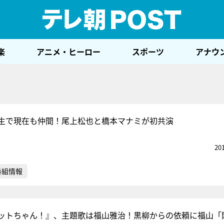
テレ
楽
アニメ・ヒーロー
スポーツ
アナウ
生で現在も仲間！尾上松也と橋本マナミが初共演
20
番組情報
ットちゃん！』、主題歌は福山雅治！黒柳からの依頼に福山「