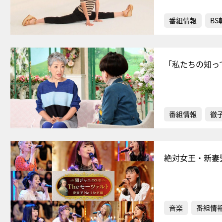
番組情報
BS
「私たちの知っ
番組情報
徹
絶対女王・新妻
音楽
番組情