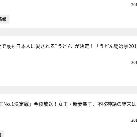
20
情報
票で最も日本人に愛される“うどん”が決定！「うどん総選挙201
20
王No.1決定戦」今夜放送！女王・新妻聖子、不敗神話の結末は
20
楽