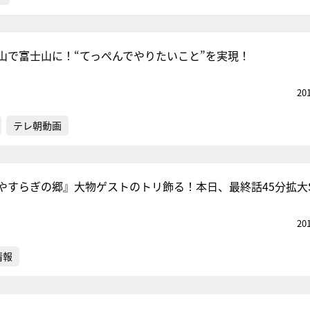
山で富士山に！“てっぺんでやりたいこと”を実現！
20
テレ朝動画
やすらぎの郷』大物ゲストのトリ飾る！本日、最終話45分拡大
20
情報