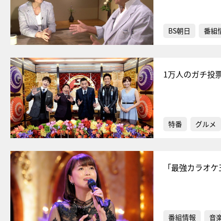
BS朝日
番組
1万人のガチ投
特番
グルメ
「最強カラオケ
番組情報
音