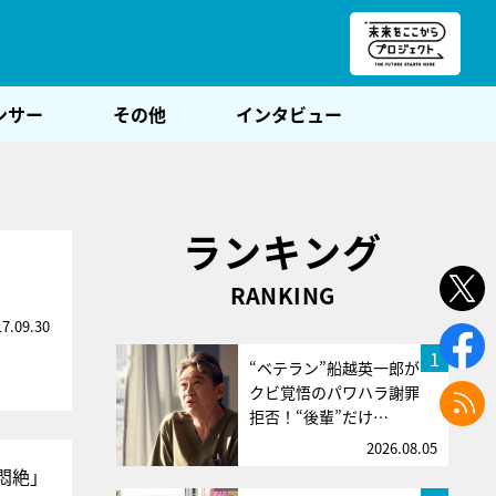
朝POST
ンサー
その他
インタビュー
ランキング
RANKING
17.09.30
1
“ベテラン”船越英一郎が
クビ覚悟のパワハラ謝罪
拒否！“後輩”だけ…
2026.08.05
悶絶」