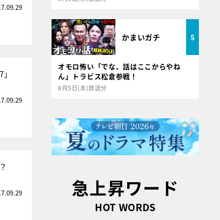
17.09.29
かまいガチ
5
オモロ怖い「でな、話はここからやね
7」
ん」トラビス松倉参戦！
8月5日(水)放送分
17.09.29
？
急上昇ワード
17.09.29
HOT WORDS