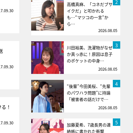
2
高橋真麻、「コネだブサ
17.09.30
イクだ」と叩かれる
も…“マツコの一言”か
ら…
2026.08.05
3
川田裕美、洗濯物がなぜ
送
か真っ赤に！原因は息子
のポケットの中身…
17.09.30
2026.08.05
4
“後輩”今田美桜、“先輩
のパワハラ問題”に持論
「被害者の話だけで…
ける！
2026.08.05
5
17.09.30
加藤夏希、7歳長男の連
絡帳に書かれた衝撃