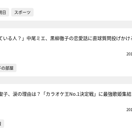
朝日
スポーツ
ている人？」中尾ミエ、黒柳徹子の恋愛話に直球質問投げかけ
20
子の部屋
聖子、涙の理由は？「カラオケ王No.1決定戦」に最強歌姫集結
20
報