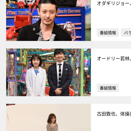
オダギリジョー
番組情報
バ
オードリー若林
番組情報
古田敦也、体操