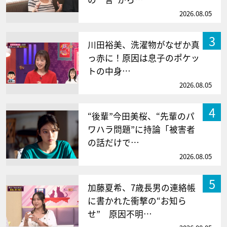
2026.08.05
3
川田裕美、洗濯物がなぜか真
っ赤に！原因は息子のポケッ
トの中身…
2026.08.05
4
“後輩”今田美桜、“先輩のパ
ワハラ問題”に持論「被害者
の話だけで…
2026.08.05
5
加藤夏希、7歳長男の連絡帳
に書かれた衝撃の“お知ら
せ” 原因不明…