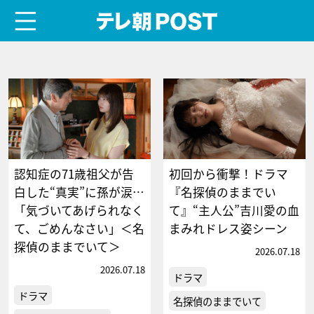
menu
テレ朝POST
認知症の71歳祖父が告
初回から衝撃！ドラマ
白した“真実”に孫が涙…
『名探偵のままでい
「気づいてあげられなく
て』“主人公”吉川愛の血
て、ごめんなさい」＜名
まみれドレス姿シーン
探偵のままでいて＞
2026.07.18
2026.07.18
ドラマ
ドラマ
名探偵のままでいて