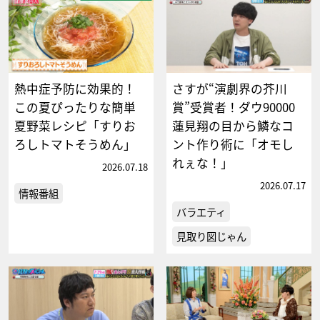
熱中症予防に効果的！
さすが“演劇界の芥川
この夏ぴったりな簡単
賞”受賞者！ダウ90000
夏野菜レシピ「すりお
蓮見翔の目から鱗なコ
ろしトマトそうめん」
ント作り術に「オモし
れぇな！」
2026.07.18
2026.07.17
情報番組
バラエティ
見取り図じゃん