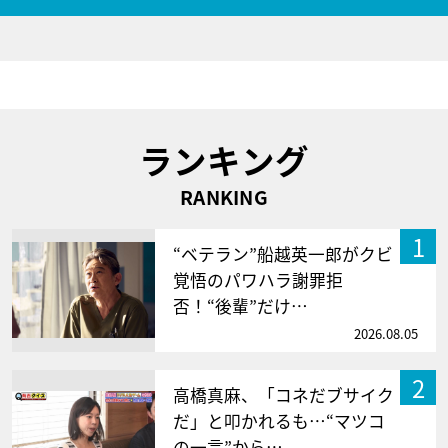
ランキング
RANKING
1
“ベテラン”船越英一郎がクビ
覚悟のパワハラ謝罪拒
否！“後輩”だけ…
2026.08.05
2
高橋真麻、「コネだブサイク
だ」と叩かれるも…“マツコ
の一言”から…