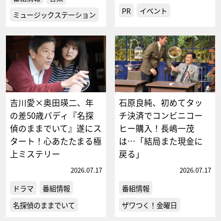
PR
イベント
ミュージックステーション
吉川愛×奥田瑛二、年
石原良純、初めてタッ
の差50歳バディ『名探
チ決済でコンビニコー
偵のままでいて』遂にス
ヒー購入！長嶋一茂
タート！心あたたまる極
は…「結局また現金に
上ミステリー
戻る」
2026.07.17
2026.07.17
ドラマ
番組情報
番組情報
名探偵のままでいて
ザワつく！金曜日