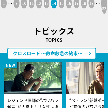
1
…
9
10
11
12
13
14
15
16
17
18
19
…
83
トピックス
TOPICS
クロスロード ～救命救急の約束～
レジェンド医師の“パワハラ
“ベテラン”船越英一
発言”が大炎上！「女性はほ
ビ覚悟のパワハラ謝