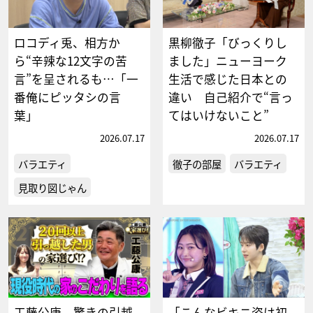
ロコディ兎、相方か
黒柳徹子「びっくりし
ら“辛辣な12文字の苦
ました」ニューヨーク
言”を呈されるも…「一
生活で感じた日本との
番俺にピッタシの言
違い 自己紹介で“言っ
葉」
てはいけないこと”
2026.07.17
2026.07.17
バラエティ
徹子の部屋
バラエティ
見取り図じゃん
工藤公康、驚きの引越
「こんなビキニ姿は初