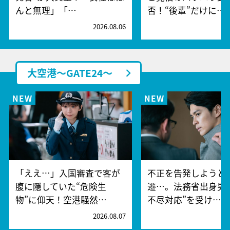
んと無理」「…
否！“後輩”だけに…
2026.08.06
2
大空港～GATE24～
「ええ…」入国審査で客が
不正を告発しようと
腹に隠していた“危険生
遷…。法務省出身男
物”に仰天！空港騒然…
不尽対応”を受け…
2026.08.07
2