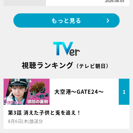
2026.08.05
もっと見る
視聴ランキング
（テレビ朝日）
大空港～GATE24～
1
第3話 消えた子供と兎を追え！
8月6日(木)放送分