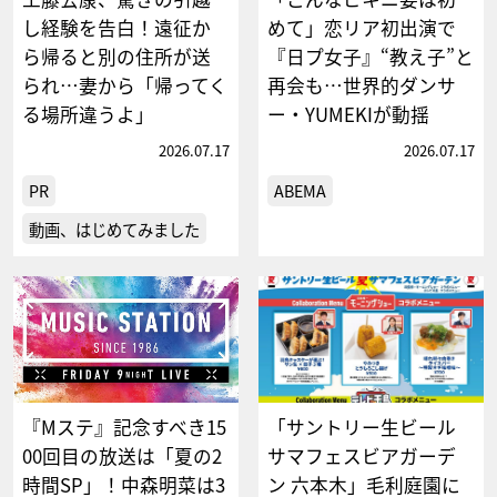
し経験を告白！遠征か
めて」恋リア初出演で
ら帰ると別の住所が送
『日プ女子』“教え子”と
られ…妻から「帰ってく
再会も…世界的ダンサ
る場所違うよ」
ー・YUMEKIが動揺
2026.07.17
2026.07.17
PR
ABEMA
動画、はじめてみました
『Mステ』記念すべき15
「サントリー生ビール
00回目の放送は「夏の2
サマフェスビアガーデ
時間SP」！中森明菜は3
ン 六本木」毛利庭園に