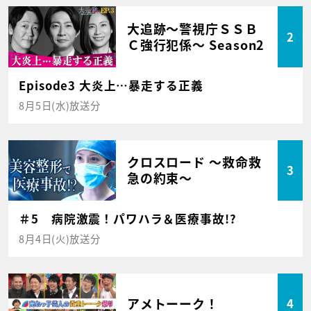
大追跡～警視庁ＳＳＢ
2
Ｃ強行犯係～ Season2
Episode3 大炎上…暴走する正義
8月5日(水)放送分
クロスロード ～救命救
3
急の約束～
＃5 病院激震！パワハラ＆医療事故!?
8月4日(火)放送分
アメトーーク！
4