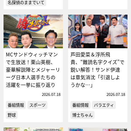
名探偵のままでいて
MCサンドウィッチマン
芦田愛菜＆浮所飛
で生放送！栗山英樹、
貴、“難読名字クイズ”で
豪華解説陣とメジャーリ
鋭い解答！サンド伊達
ーグ日本人選手たちの
は意気消沈「引退しよ
活躍を一挙に振り返り
うかな…」
2026.07.18
2026.07.18
番組情報
スポーツ
番組情報
バラエティ
野球
博士ちゃん