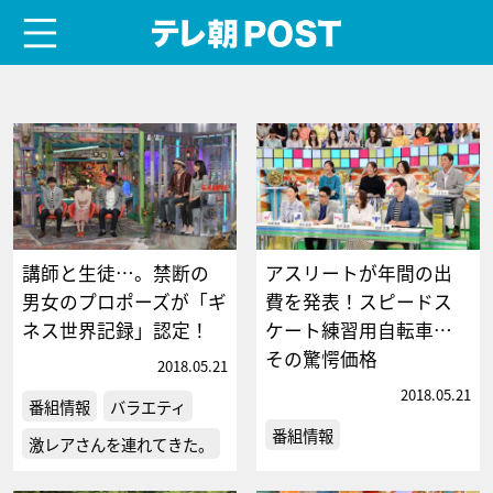
menu
テレ朝POST
講師と生徒…。禁断の
アスリートが年間の出
男女のプロポーズが「ギ
費を発表！スピードス
ネス世界記録」認定！
ケート練習用自転車…
その驚愕価格
2018.05.21
2018.05.21
番組情報
バラエティ
番組情報
激レアさんを連れてきた。