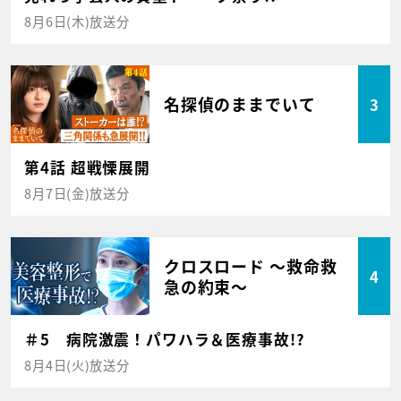
8月6日(木)放送分
名探偵のままでいて
3
第4話 超戦慄展開
8月7日(金)放送分
クロスロード ～救命救
4
急の約束～
＃5 病院激震！パワハラ＆医療事故!?
8月4日(火)放送分