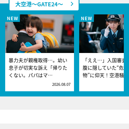
大空港～GATE24～
暴力夫が親権取得…。幼い
「ええ…」入国審査
息子が切実な訴え「帰りた
腹に隠していた“危険
くない。パパはマ…
物”に仰天！空港騒
2026.08.07
2