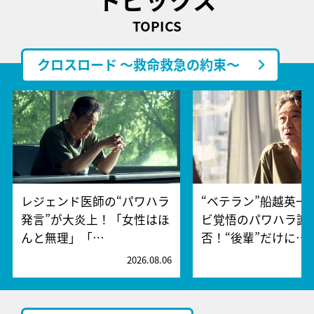
TOPICS
クロスロード ～救命救急の約束～
レジェンド医師の“パワハラ
“ベテラン”船越英一
発言”が大炎上！「女性はほ
ビ覚悟のパワハラ謝
んと無理」「…
否！“後輩”だけに…
2026.08.06
2