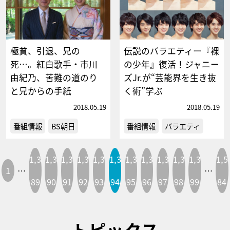
極貧、引退、兄の
伝説のバラエティー『裸
死…。紅白歌手・市川
の少年』復活！ジャニー
由紀乃、苦難の道のり
ズJr.が“芸能界を生き抜
と兄からの手紙
く術”学ぶ
2018.05.19
2018.05.19
番組情報
BS朝日
番組情報
バラエティ
1,3
1,3
1,3
1,3
1,3
1,3
1,3
1,3
1,3
1,3
1,3
1,5
1
…
…
89
90
91
92
93
94
95
96
97
98
99
84
トピックス