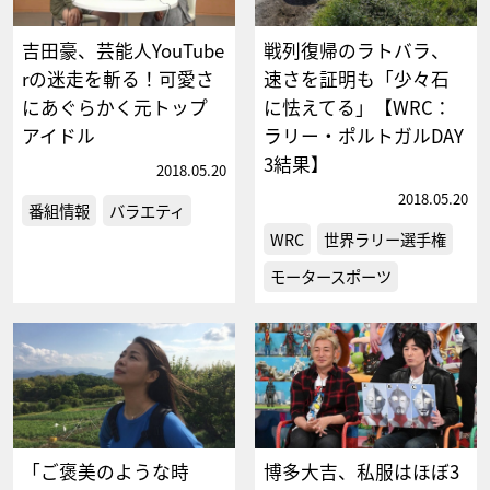
吉田豪、芸能人YouTube
戦列復帰のラトバラ、
rの迷走を斬る！可愛さ
速さを証明も「少々石
にあぐらかく元トップ
に怯えてる」【WRC：
アイドル
ラリー・ポルトガルDAY
3結果】
2018.05.20
2018.05.20
番組情報
バラエティ
WRC
世界ラリー選手権
モータースポーツ
「ご褒美のような時
博多大吉、私服はほぼ3