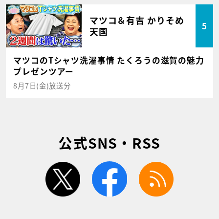
マツコ＆有吉 かりそめ
5
天国
マツコのTシャツ洗濯事情 たくろうの滋賀の魅力
プレゼンツアー
8月7日(金)放送分
公式SNS・RSS
twitter
facebook
rss