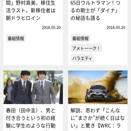
間」野村真美、移住生
65日ウルトラマン！つ
活ラスト。新移住者は
るの剛士が「ダイナ」
朝ドラヒロイン
の秘話も語る
2018.05.20
2018.05.20
番組情報
番組情報
アメトーーク！
バラエティ
春田（田中圭）、男と
解説、思わず「こんな
付き合うという初の経
に“まさか”が続く日はな
験に学生のような行動
い」と驚き【WRC：ラ