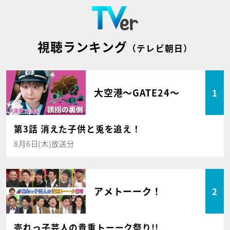
視聴ランキング
（テレビ朝日）
大空港～GATE24～
1
第3話 消えた子供と兎を追え！
8月6日(木)放送分
アメトーーク！
2
売れっ子芸人の貴重トーーク祭り!!