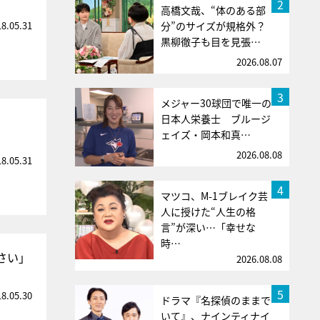
2
高橋文哉、“体のある部
18.05.31
分”のサイズが規格外？
黒柳徹子も目を見張…
2026.08.07
3
メジャー30球団で唯一の
日本人栄養士 ブルージ
ェイズ・岡本和真…
2026.08.08
18.05.31
4
マツコ、M-1ブレイク芸
人に授けた“人生の格
言”が深い…「幸せな
時…
さい」
2026.08.08
5
18.05.30
ドラマ『名探偵のままで
いて』、ナインティナイ