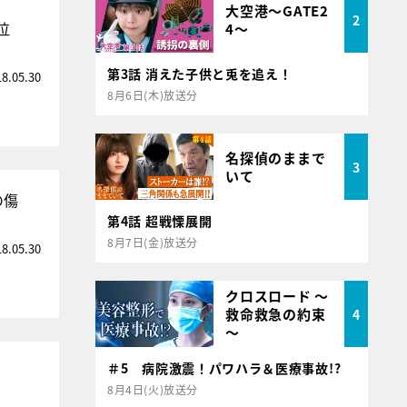
大空港～GATE2
2
泣
4～
第3話 消えた子供と兎を追え！
18.05.30
8月6日(木)放送分
名探偵のままで
3
いて
の傷
第4話 超戦慄展開
8月7日(金)放送分
18.05.30
クロスロード ～
救命救急の約束
4
～
＃5 病院激震！パワハラ＆医療事故!?
8月4日(火)放送分