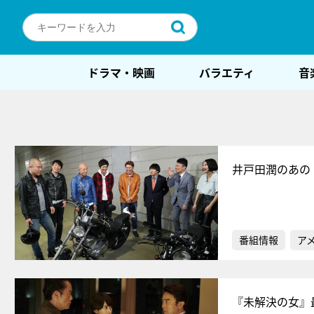
ドラマ・映画
バラエティ
音
井戸田潤のあの
番組情報
ア
『未解決の女』