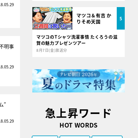
18.05.29
マツコ＆有吉 か
5
りそめ天国
マツコのTシャツ洗濯事情 たくろうの滋
賀の魅力プレゼンツアー
不明事
8月7日(金)放送分
18.05.29
ム”
急上昇ワード
18.05.29
HOT WORDS