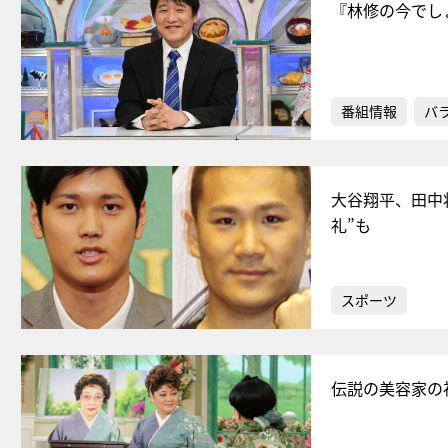
『林修の今でし
番組情報
バ
大谷翔平、田中
礼”も
スポーツ
伝説の美容家の