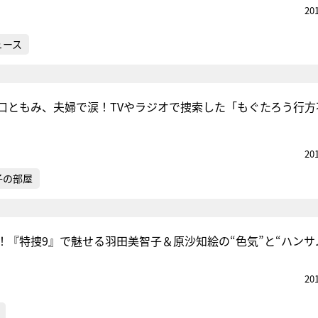
20
ュース
口ともみ、夫婦で涙！TVやラジオで捜索した「もぐたろう行方
20
子の部屋
！『特捜9』で魅せる羽田美智子＆原沙知絵の“色気”と“ハンサ
20