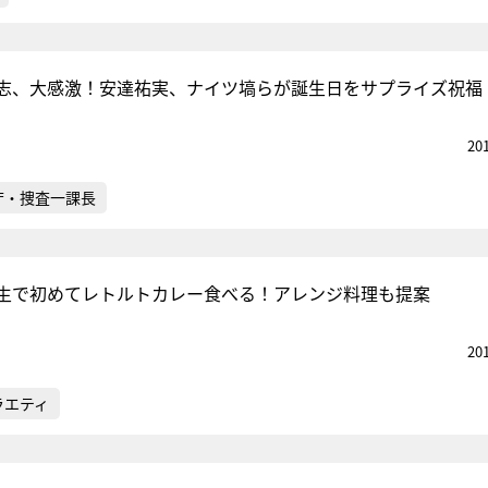
志、大感激！安達祐実、ナイツ塙らが誕生日をサプライズ祝福
20
庁・捜査一課長
生で初めてレトルトカレー食べる！アレンジ料理も提案
20
ラエティ