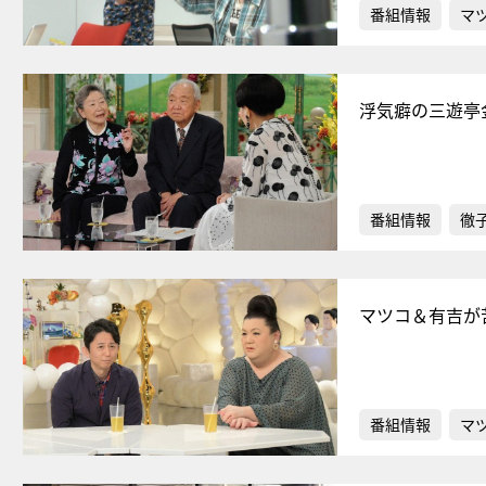
番組情報
マ
浮気癖の三遊亭
番組情報
徹
マツコ＆有吉が
番組情報
マ