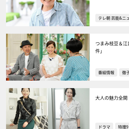
テレ朝 芸能&ニ
つまみ枝豆＆江
件」
番組情報
徹
大人の魅力全開
ドラマ
特捜9