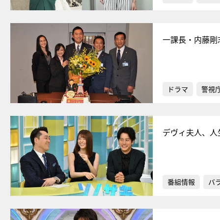
一課長・内藤剛
ドラマ
警視
デヴィ夫人、人
番組情報
バ