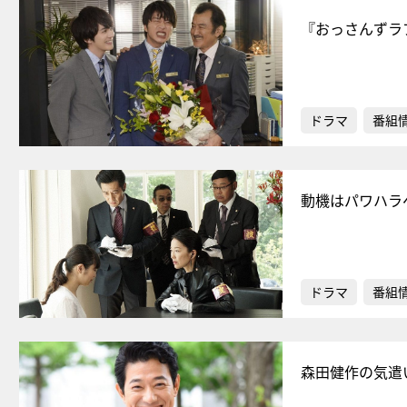
『おっさんずラ
ドラマ
番組
動機はパワハラ
ドラマ
番組
森田健作の気遣