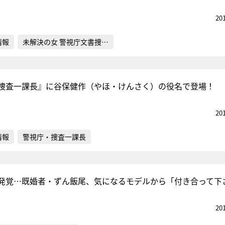
20
情報
未解決の女 警視庁文書捜…
捜査一課長』に谷保健作（やほ・けんさく）の役名で登場！
20
情報
警視庁・捜査一課長
発覚…既婚者・ずん飯尾、気になるモデルから「付き合って下
20