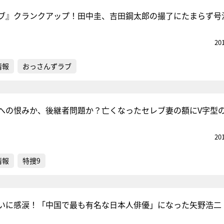
ブ』クランクアップ！田中圭、吉田鋼太郎の撮了にたまらず号
20
情報
おっさんずラブ
への恨みか、後継者問題か？亡くなったセレブ妻の額にV字型
20
情報
特捜9
いに感涙！「中国で最も有名な日本人俳優」になった矢野浩二