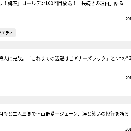
ょ！講座』ゴールデン100回目放送！「長続きの理由」語る
20
ラエティ
将大に完敗。「これまでの活躍はビギナーズラック」とNYの“
20
祖母と二人三脚で…山野愛子ジェーン、涙と笑いの修行を語る
20