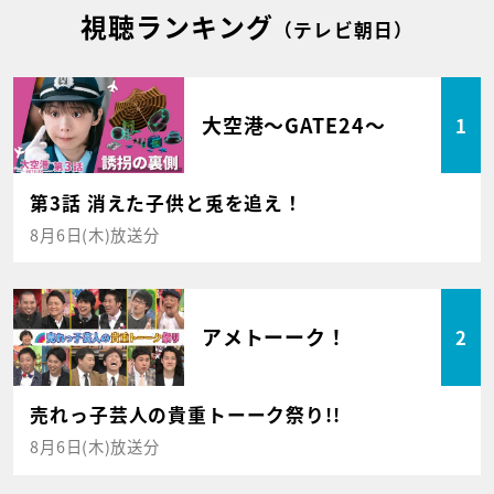
視聴ランキング
（テレビ朝日）
大空港～GATE24～
1
第3話 消えた子供と兎を追え！
8月6日(木)放送分
アメトーーク！
2
売れっ子芸人の貴重トーーク祭り!!
8月6日(木)放送分