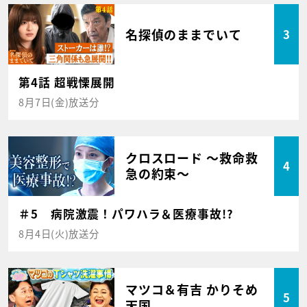
名探偵のままでいて
3
第4話 超戦慄展開
8月7日(金)放送分
クロスロード ～救命救
4
急の約束～
＃5 病院激震！パワハラ＆医療事故!?
8月4日(火)放送分
マツコ＆有吉 かりそめ
5
天国