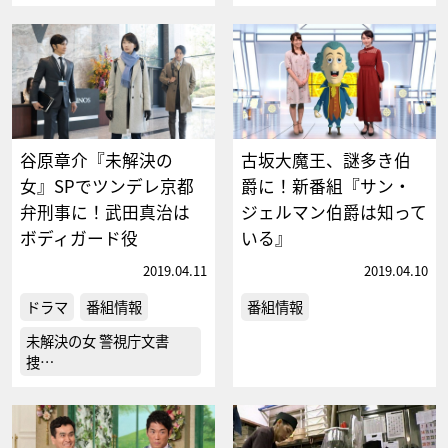
谷原章介『未解決の
古坂大魔王、謎多き伯
女』SPでツンデレ京都
爵に！新番組『サン・
弁刑事に！武田真治は
ジェルマン伯爵は知って
ボディガード役
いる』
2019.04.11
2019.04.10
ドラマ
番組情報
番組情報
未解決の女 警視庁文書
捜…