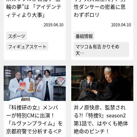
輪の夢”は 「アイデンテ
性ダンサーの密着に思
ィティより大事」
わずポロリ
2019.04.10
2019.04.10
スポーツ
番組情報
フィギュアスケート
マツコ＆有吉 かりそめ
天…
『科捜研の女』メンバ
井ノ原快彦、監禁され
ーが特別CMに出演！
る?!『特捜9』season2
「ルヴァンプライム」を
第1話で、はやくも絶体
京都府警で分析する＜P
絶命のピンチ！