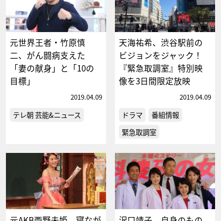
元世界王者・竹原慎
天海祐希、渋谷駅前の
二、がん闘病支えた
ビジョンをジャック！
「妻の献身」と「10の
『緊急取調室』特別映
目標」
像を3日間限定放映
2019.04.09
2019.04.09
テレ朝 芸能&ニュース
ドラマ
番組情報
緊急取調室
元AKB西野未姫、寝なが
沢口靖子、自身のもの