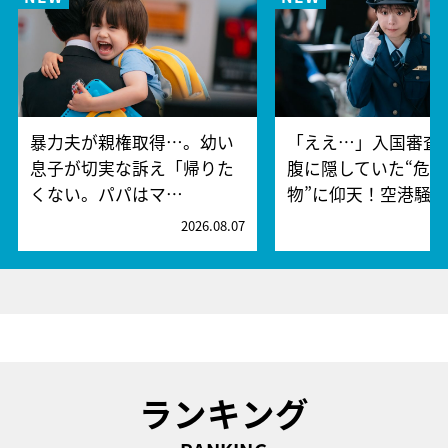
暴力夫が親権取得…。幼い
「ええ…」入国審査
息子が切実な訴え「帰りた
腹に隠していた“危険
くない。パパはマ…
物”に仰天！空港騒
2026.08.07
2
ランキング