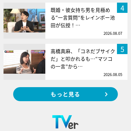
4
既婚・彼女持ち男を見極め
る“一言質問”をレインボー池
田が伝授！…
2026.08.07
5
高橋真麻、「コネだブサイク
だ」と叩かれるも…“マツコ
の一言”から…
2026.08.05
もっと見る