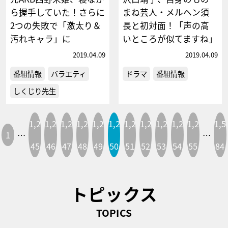
ら握手していた！さらに
まね芸人・メルヘン須
2つの失敗で「激太り＆
長と初対面！「声の高
汚れキャラ」に
いところが似てますね」
2019.04.09
2019.04.09
番組情報
バラエティ
ドラマ
番組情報
しくじり先生
1,2
1,2
1,2
1,2
1,2
1,2
1,2
1,2
1,2
1,2
1,2
1,5
1
…
…
45
46
47
48
49
50
51
52
53
54
55
84
トピックス
TOPICS