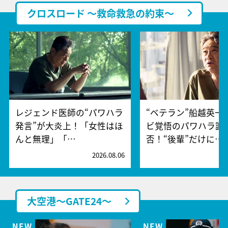
クロスロード ～救命救急の約束～
レジェンド医師の“パワハラ
“ベテラン”船越英一
発言”が大炎上！「女性はほ
ビ覚悟のパワハラ謝
んと無理」「…
否！“後輩”だけに…
2026.08.06
2
大空港～GATE24～