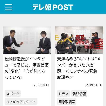
menu
テレ朝POST
松岡修造氏がインタビ
天海祐希ら“キントリ”メ
ューで感じた、宇野昌磨
ンバーが言いたい放
の“変化” 「心が強くな
題！＜モツナベの緊急
っている」
取調室＞
2019.04.11
2019.04.11
スポーツ
ドラマ
番組情報
フィギュアスケート
緊急取調室