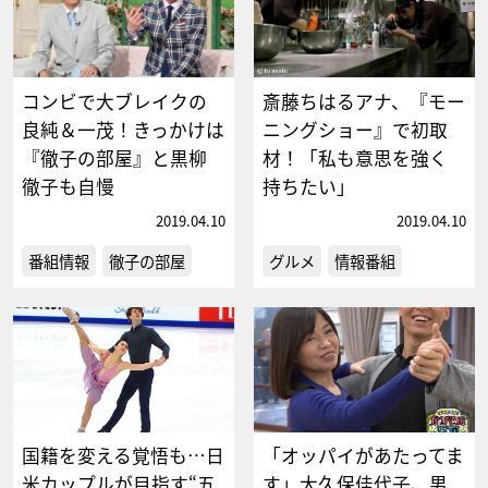
コンビで大ブレイクの
斎藤ちはるアナ、『モー
良純＆一茂！きっかけは
ニングショー』で初取
『徹子の部屋』と黒柳
材！「私も意思を強く
徹子も自慢
持ちたい」
2019.04.10
2019.04.10
番組情報
徹子の部屋
グルメ
情報番組
国籍を変える覚悟も…日
「オッパイがあたってま
米カップルが目指す“五
す」大久保佳代子、男