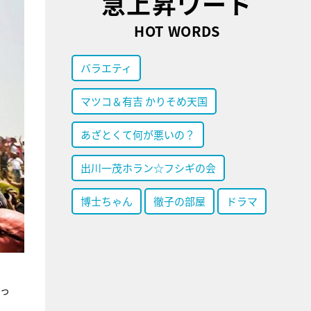
急上昇ワード
HOT WORDS
バラエティ
マツコ＆有吉 かりそめ天国
あざとくて何が悪いの？
出川一茂ホラン☆フシギの会
博士ちゃん
徹子の部屋
ドラマ
だっ