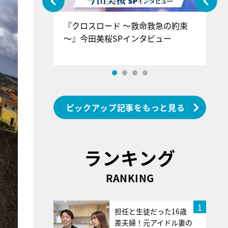
ぐ』＝LOV
『クロスロード ～救命救急の約束
『
香SPインタ
～』今田美桜SPインタビュー
ロ
ン
ピックアップ記事をもっと見る
ランキング
RANKING
1
担任と生徒だった16歳
差夫婦！元アイドル妻の