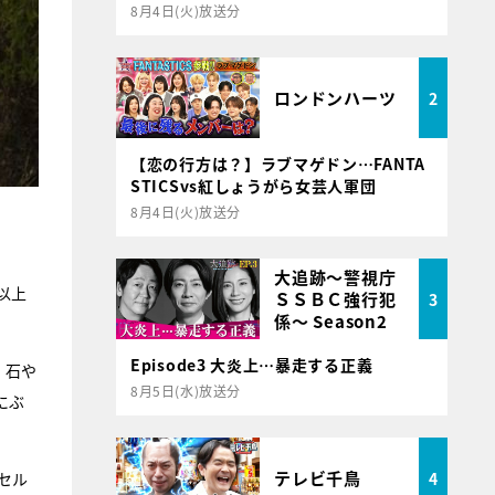
8月4日(火)放送分
ロンドンハーツ
2
【恋の行方は？】ラブマゲドン…FANTA
STICSvs紅しょうがら女芸人軍団
8月4日(火)放送分
大追跡～警視庁
以上
ＳＳＢＣ強行犯
3
係～ Season2
Episode3 大炎上…暴走する正義
、石や
8月5日(水)放送分
にぶ
テレビ千鳥
4
セル