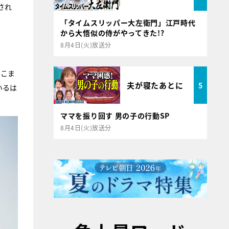
され
「タイムスリッパー大左衛門」江戸時代
から大悟似の侍がやってきた!?
8月4日(火)放送分
ここま
夫が寝たあとに
5
いるは
ママを振り回す 男の子の行動SP
8月4日(火)放送分