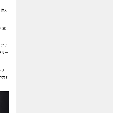
7位入
く変
すごく
ラリー
ラリ
中力と