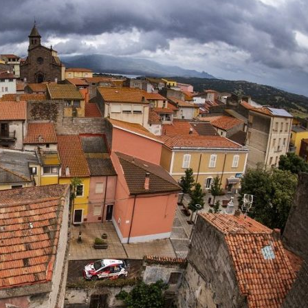
『アイ＝ラブ！げーみん
E齋藤樹愛羅＆佐々木舞
ビュー