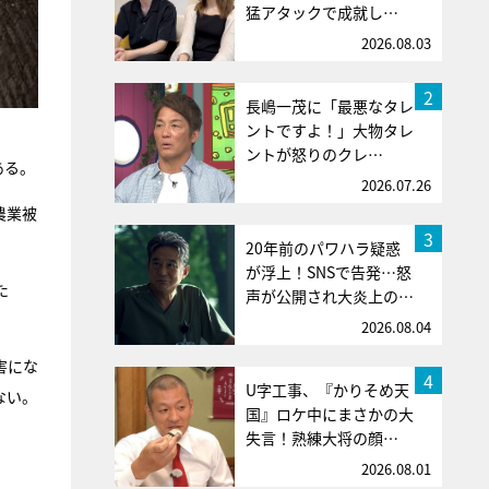
猛アタックで成就し…
2026.08.03
2
長嶋一茂に「最悪なタレ
ントですよ！」大物タレ
ントが怒りのクレ…
ある。
2026.07.26
農業被
3
20年前のパワハラ疑惑
が浮上！SNSで告発…怒
た
声が公開され大炎上の…
2026.08.04
害にな
4
U字工事、『かりそめ天
ない。
国』ロケ中にまさかの大
失言！熟練大将の顔…
2026.08.01