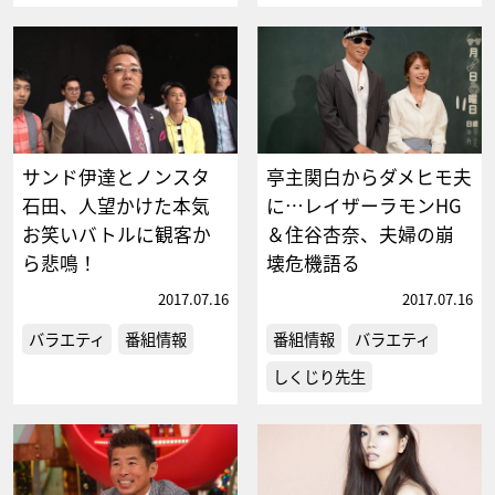
サンド伊達とノンスタ
亭主関白からダメヒモ夫
石田、人望かけた本気
に…レイザーラモンHG
お笑いバトルに観客か
＆住谷杏奈、夫婦の崩
ら悲鳴！
壊危機語る
2017.07.16
2017.07.16
バラエティ
番組情報
番組情報
バラエティ
しくじり先生