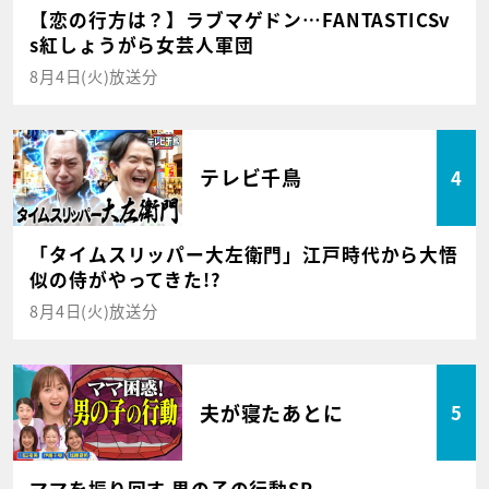
【恋の行方は？】ラブマゲドン…FANTASTICSv
s紅しょうがら女芸人軍団
8月4日(火)放送分
テレビ千鳥
4
「タイムスリッパー大左衛門」江戸時代から大悟
似の侍がやってきた!?
8月4日(火)放送分
夫が寝たあとに
5