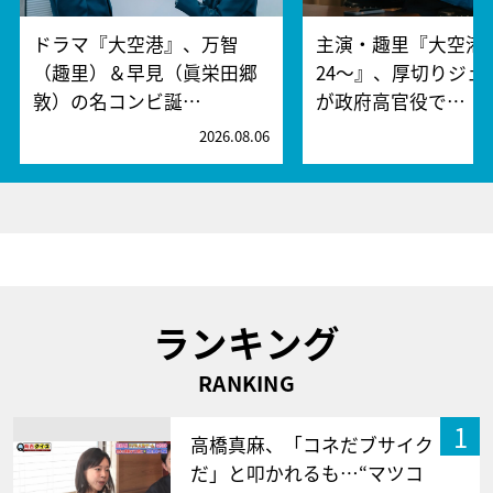
ドラマ『大空港』、万智
主演・趣里『大空港～
（趣里）＆早見（眞栄田郷
24～』、厚切りジェ
敦）の名コンビ誕…
が政府高官役で…
2026.08.06
2
ランキング
RANKING
1
高橋真麻、「コネだブサイク
だ」と叩かれるも…“マツコ