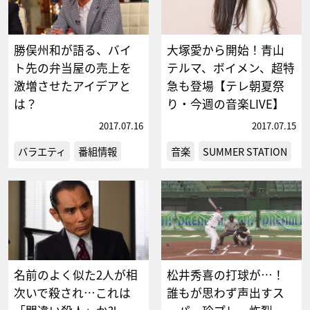
勝俣州和が語る、バイ
大塚愛から開始！青山
ト先の弁当屋の売上を
テルマ、ボイメン、超特
激増させたアイデアと
急も登場【テレ朝夏祭
は？
り・今週の音楽LIVE】
2017.07.16
2017.07.15
バラエティ
番組情報
音楽
SUMMER STATION
名前のよく似た2人が相
松井秀喜の打球が…！
次いで殺され…これは
誰もが思わず声出すス