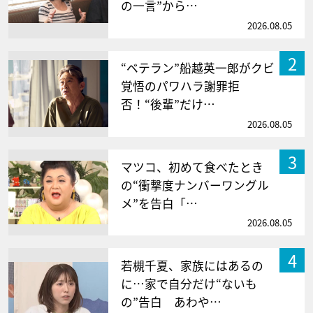
の一言”から…
2026.08.05
2
“ベテラン”船越英一郎がクビ
覚悟のパワハラ謝罪拒
否！“後輩”だけ…
2026.08.05
3
マツコ、初めて食べたとき
の“衝撃度ナンバーワングル
メ”を告白「…
2026.08.05
4
若槻千夏、家族にはあるの
に…家で自分だけ“ないも
の”告白 あわや…