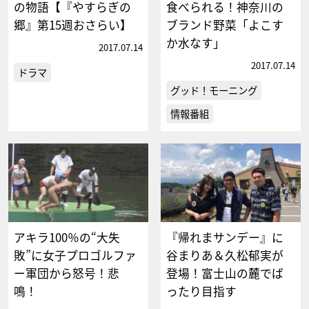
の物語【『やすらぎの
食べられる！神奈川の
郷』第15週おさらい】
ブランド野菜「よこす
か水なす」
2017.07.14
2017.07.14
ドラマ
グッド！モーニング
情報番組
アキラ100％の“大失
『帰れまサンデー』に
敗”に女子プロゴルファ
谷まりあ＆久松郁実が
ー軍団から怒号！悲
登場！富士山の麓でば
鳴！
ったり目指す