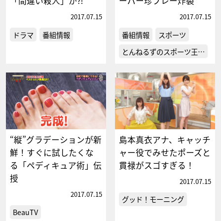
「間違い殺人」か⁈
ーパー珍プレー炸裂
2017.07.15
2017.07.15
ドラマ
番組情報
番組情報
スポーツ
とんねるずのスポーツ王…
“縦”グラデーションが新
島本真衣アナ、キャッチ
鮮！すぐに試したくな
ャー役でみせたポーズと
る「ペディキュア術」伝
貫禄がスゴすぎる！
授
2017.07.15
2017.07.15
グッド！モーニング
BeauTV