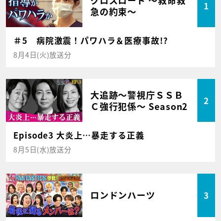
1
急の約束～
＃5 病院激震！パワハラ＆医療事故!?
8月4日(火)放送分
大追跡～警視庁ＳＳＢ
2
Ｃ強行犯係～ Season2
Episode3 大炎上…暴走する正義
8月5日(水)放送分
ロンドンハーツ
3