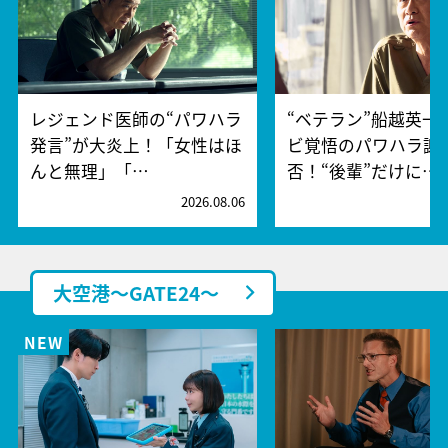
レジェンド医師の“パワハラ
“ベテラン”船越英一
発言”が大炎上！「女性はほ
ビ覚悟のパワハラ謝
んと無理」「…
否！“後輩”だけに…
2026.08.06
2
大空港～GATE24～