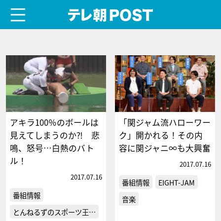
menu
テレ朝POST
アキラ100％のボールは
「関ジャム流ハローワー
見えてしまうのか⁈ 悲
ク」開かれる！その内
鳴、怒号…白熱のバト
容に関ジャニ∞も大興奮
ル！
2017.07.16
2017.07.16
番組情報
EIGHT-JAM
番組情報
音楽
とんねるずのスポーツ王…