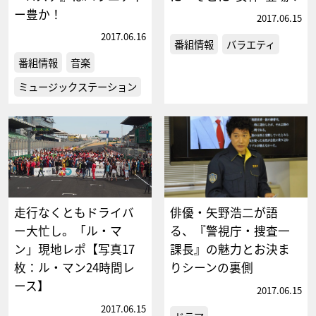
ー豊か！
2017.06.15
2017.06.16
番組情報
バラエティ
番組情報
音楽
ミュージックステーション
走行なくともドライバ
俳優・矢野浩二が語
ー大忙し。「ル・マ
る、『警視庁・捜査一
ン」現地レポ【写真17
課長』の魅力とお決ま
枚：ル・マン24時間レ
りシーンの裏側
ース】
2017.06.15
2017.06.15