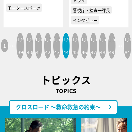
ドラマ
モータースポーツ
警視庁・捜査一課長
インタビュー
1,5
1,5
1,5
1,5
1,5
1,5
1,5
1,5
1,5
1,5
1,5
1,5
1
…
…
39
40
41
42
43
44
45
46
47
48
49
84
トピックス
TOPICS
クロスロード ～救命救急の約束～