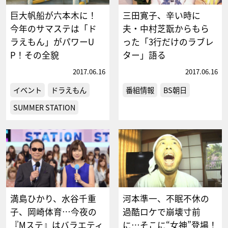
巨大帆船が六本木に！
三田寛子、辛い時に
今年のサマステは「ド
夫・中村芝翫からもら
ラえもん」がパワーU
った「3行だけのラブレ
P！その全貌
ター」語る
2017.06.16
2017.06.16
イベント
ドラえもん
番組情報
BS朝日
SUMMER STATION
満島ひかり、水谷千重
河本準一、不眠不休の
子、岡崎体育…今夜の
過酷ロケで崩壊寸前
『Mステ』はバラエティ
に…そこに“女神”登場！