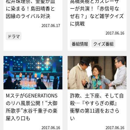
松井珠理奈、金髪が血
高橋英樹とカズレーザ
に染まる！島田晴香と
ーが共演！「赤信号な
因縁のライバル対決
ぜ右？」など雑学クイズ
に挑戦
2017.06.17
2017.06.16
ドラマ
番組情報
クイズ番組
MステがGENERATIONS
詐欺、土下座、そして自
のリハ風景公開！“大御
殺…『やすらぎの郷』
所歌手”水谷千重子の楽
衝撃の第11週をおさら
屋入り口も
い
2017.06.16
2017.06.16