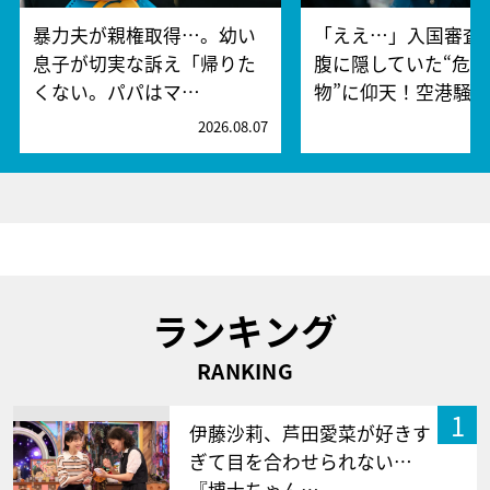
暴力夫が親権取得…。幼い
「ええ…」入国審査
息子が切実な訴え「帰りた
腹に隠していた“危険
くない。パパはマ…
物”に仰天！空港騒
2026.08.07
2
ランキング
RANKING
1
伊藤沙莉、芦田愛菜が好きす
ぎて目を合わせられない…