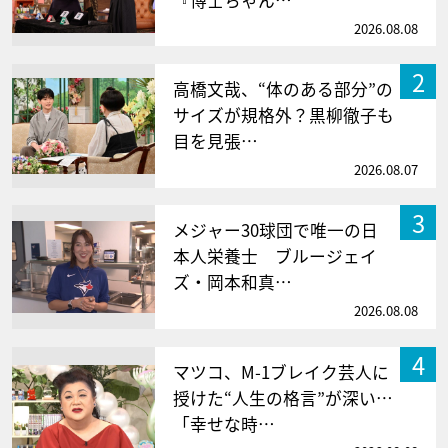
『博士ちゃん…
2026.08.08
2
高橋文哉、“体のある部分”の
サイズが規格外？黒柳徹子も
目を見張…
2026.08.07
3
メジャー30球団で唯一の日
本人栄養士 ブルージェイ
ズ・岡本和真…
2026.08.08
4
マツコ、M-1ブレイク芸人に
授けた“人生の格言”が深い…
「幸せな時…