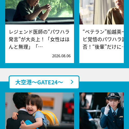
レジェンド医師の“パワハラ
“ベテラン”船越英一
発言”が大炎上！「女性はほ
ビ覚悟のパワハラ謝
んと無理」「…
否！“後輩”だけに…
2026.08.06
2
大空港～GATE24～