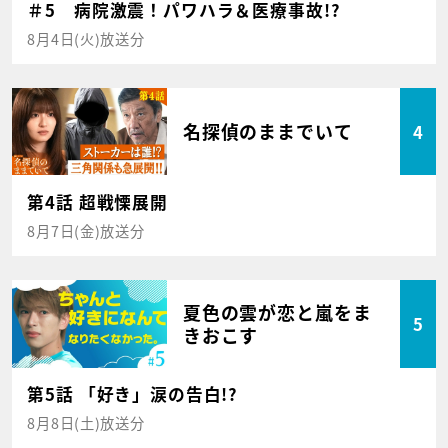
＃5 病院激震！パワハラ＆医療事故!?
8月4日(火)放送分
名探偵のままでいて
4
第4話 超戦慄展開
8月7日(金)放送分
夏色の雲が恋と嵐をま
5
きおこす
第5話 「好き」涙の告白!?
8月8日(土)放送分