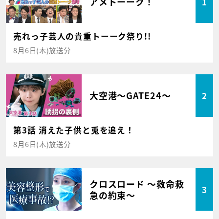
アメトーーク！
1
売れっ子芸人の貴重トーーク祭り!!
8月6日(木)放送分
大空港～GATE24～
2
第3話 消えた子供と兎を追え！
8月6日(木)放送分
クロスロード ～救命救
3
急の約束～