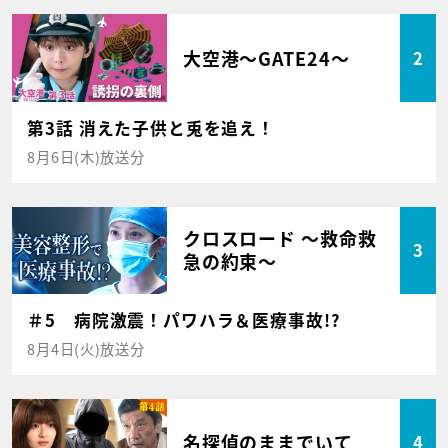
大空港～GATE24～
2
第3話 消えた子供と兎を追え！
8月6日(木)放送分
クロスロード ～救命救
3
急の約束～
＃5 病院激震！パワハラ＆医療事故!?
8月4日(火)放送分
名探偵のままでいて
4