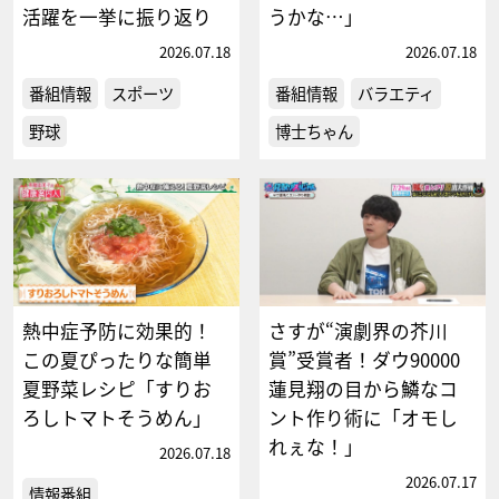
活躍を一挙に振り返り
うかな…」
2026.07.18
2026.07.18
番組情報
スポーツ
番組情報
バラエティ
野球
博士ちゃん
熱中症予防に効果的！
さすが“演劇界の芥川
この夏ぴったりな簡単
賞”受賞者！ダウ90000
夏野菜レシピ「すりお
蓮見翔の目から鱗なコ
ろしトマトそうめん」
ント作り術に「オモし
れぇな！」
2026.07.18
2026.07.17
情報番組