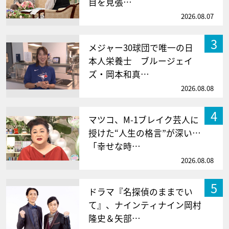
目を見張…
2026.08.07
3
メジャー30球団で唯一の日
本人栄養士 ブルージェイ
ズ・岡本和真…
2026.08.08
4
マツコ、M-1ブレイク芸人に
授けた“人生の格言”が深い…
「幸せな時…
2026.08.08
5
ドラマ『名探偵のままでい
て』、ナインティナイン岡村
隆史＆矢部…