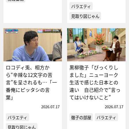
バラエティ
見取り図じゃん
ロコディ兎、相方か
黒柳徹子「びっくりし
ら“辛辣な12文字の苦
ました」ニューヨーク
言”を呈されるも…「一
生活で感じた日本との
番俺にピッタシの言
違い 自己紹介で“言っ
葉」
てはいけないこと”
2026.07.17
2026.07.17
バラエティ
徹子の部屋
バラエティ
見取り図じゃん