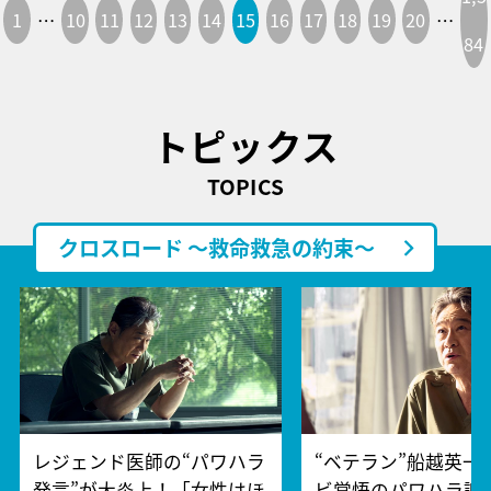
1
…
10
11
12
13
14
15
16
17
18
19
20
…
84
トピックス
TOPICS
クロスロード ～救命救急の約束～
レジェンド医師の“パワハラ
“ベテラン”船越英一
発言”が大炎上！「女性はほ
ビ覚悟のパワハラ謝