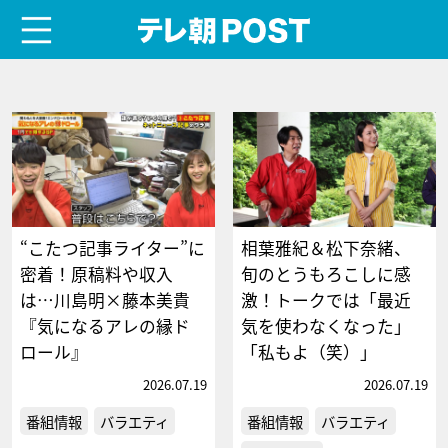
menu
テレ朝POST
“こたつ記事ライター”に
相葉雅紀＆松下奈緒、
密着！原稿料や収入
旬のとうもろこしに感
は…川島明×藤本美貴
激！トークでは「最近
『気になるアレの縁ド
気を使わなくなった」
ロール』
「私もよ（笑）」
2026.07.19
2026.07.19
番組情報
バラエティ
番組情報
バラエティ