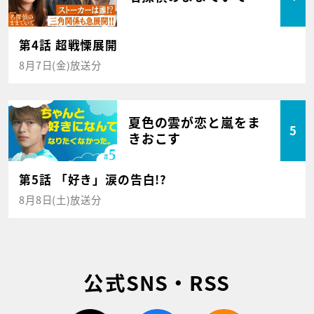
第4話 超戦慄展開
8月7日(金)放送分
夏色の雲が恋と嵐をま
5
きおこす
第5話 「好き」涙の告白!?
8月8日(土)放送分
公式SNS・RSS