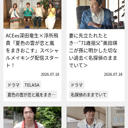
ACEes深田竜生×浮所飛
妻に先立たれたと
貴『夏色の雲が恋と嵐
き…“71歳祖父”奥田瑛
をまきおこす』スペシャ
二が孫に明かした切な
ルメイキング配信スター
い過去＜名探偵のまま
ト！
でいて＞
2026.07.18
2026.07.18
ドラマ
TELASA
ドラマ
夏色の雲が恋と嵐をまき…
名探偵のままでいて