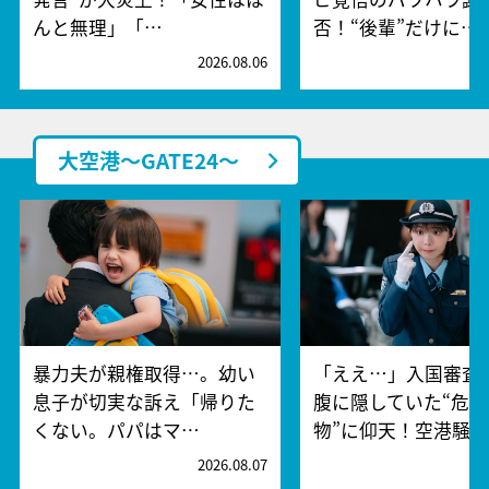
んと無理」「…
否！“後輩”だけに…
2026.08.06
2
大空港～GATE24～
暴力夫が親権取得…。幼い
「ええ…」入国審査
息子が切実な訴え「帰りた
腹に隠していた“危険
くない。パパはマ…
物”に仰天！空港騒
2026.08.07
2