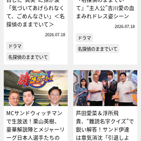
「気づいてあげられなく
て』“主人公”吉川愛の血
て、ごめんなさい」＜名
まみれドレス姿シーン
探偵のままでいて＞
2026.07.18
2026.07.18
ドラマ
ドラマ
名探偵のままでいて
名探偵のままでいて
MCサンドウィッチマン
芦田愛菜＆浮所飛
で生放送！栗山英樹、
貴、“難読名字クイズ”で
豪華解説陣とメジャーリ
鋭い解答！サンド伊達
ーグ日本人選手たちの
は意気消沈「引退しよ