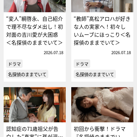
“変人”綱啓永、自己紹介
“教師”髙松アロハが好き
で理不尽なダメ出し！初
な人の実家へ！初々し
対面の吉川愛が大困惑
いムーブにほっこり＜名
＜名探偵のままでいて＞
探偵のままでいて＞
2026.07.18
2026.07.18
ドラマ
ドラマ
名探偵のままでいて
名探偵のままでいて
認知症の71歳祖父が告
初回から衝撃！ドラマ
白した“真実”に孫が涙…
『名探偵のままでい