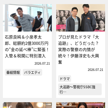
石原良純＆小泉孝太
プロが見たドラマ『大
郎、総額約2億3000万円
追跡』、どうだった？
の“金の延べ棒”に緊張！
実際の警察の内情が
入管＆税関に特別潜入
続々！伊藤淳史も大興
奮
2026.07.21
2026.07.21
番組情報
バラエティ
ドラマ
大追跡～警視庁SSBC強
行…