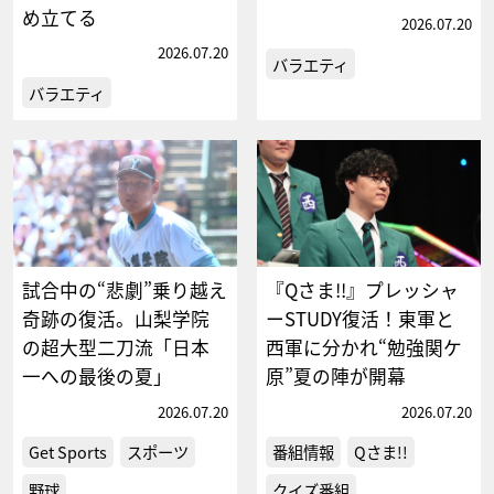
め立てる
2026.07.20
2026.07.20
バラエティ
バラエティ
試合中の“悲劇”乗り越え
『Qさま!!』プレッシャ
奇跡の復活。山梨学院
ーSTUDY復活！東軍と
の超大型二刀流「日本
西軍に分かれ“勉強関ケ
一への最後の夏」
原”夏の陣が開幕
2026.07.20
2026.07.20
Get Sports
スポーツ
番組情報
Qさま!!
野球
クイズ番組