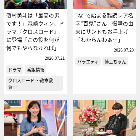
磯村勇斗は「最高の男
“な”で始まる難読レア名
です！」森崎ウィン、ド
字“百鬼”さん 衝撃の由
ラマ『クロスロード』
来にサンドもお手上げ
に登場「この役を何が
「わからんわぁ…」
何でもやらなければ」
2026.07.20
2026.07.21
バラエティ
博士ちゃん
ドラマ
番組情報
クロスロード ～救命救
急…