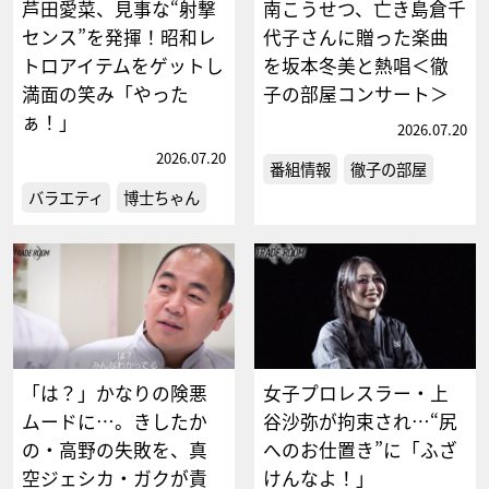
芦田愛菜、見事な“射撃
南こうせつ、亡き島倉千
センス”を発揮！昭和レ
代子さんに贈った楽曲
トロアイテムをゲットし
を坂本冬美と熱唱＜徹
満面の笑み「やった
子の部屋コンサート＞
ぁ！」
2026.07.20
2026.07.20
番組情報
徹子の部屋
バラエティ
博士ちゃん
「は？」かなりの険悪
女子プロレスラー・上
ムードに…。きしたか
谷沙弥が拘束され…“尻
の・高野の失敗を、真
へのお仕置き”に「ふざ
空ジェシカ・ガクが責
けんなよ！」