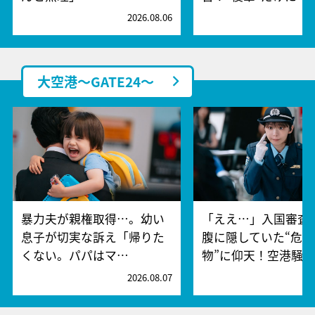
2026.08.06
2
大空港～GATE24～
暴力夫が親権取得…。幼い
「ええ…」入国審査
息子が切実な訴え「帰りた
腹に隠していた“危険
くない。パパはマ…
物”に仰天！空港騒
2026.08.07
2