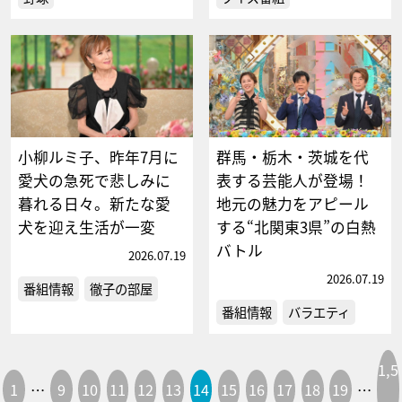
小柳ルミ子、昨年7月に
群馬・栃木・茨城を代
愛犬の急死で悲しみに
表する芸能人が登場！
暮れる日々。新たな愛
地元の魅力をアピール
犬を迎え生活が一変
する“北関東3県”の白熱
バトル
2026.07.19
2026.07.19
番組情報
徹子の部屋
番組情報
バラエティ
1,5
1
…
9
10
11
12
13
14
15
16
17
18
19
…