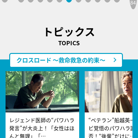
84
トピックス
TOPICS
クロスロード ～救命救急の約束～
レジェンド医師の“パワハラ
“ベテラン”船越英一
発言”が大炎上！「女性はほ
ビ覚悟のパワハラ謝
んと無理」「…
否！“後輩”だけに…