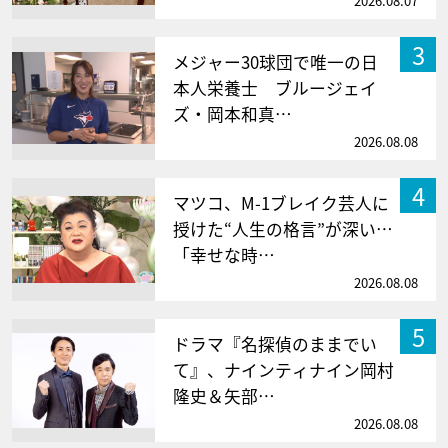
2026.08.07
3
メジャー30球団で唯一の日
本人栄養士 ブルージェイ
ズ・岡本和真…
2026.08.08
4
マツコ、M-1ブレイク芸人に
授けた“人生の格言”が深い…
「幸せな時…
2026.08.08
5
ドラマ『名探偵のままでい
て』、ナインティナイン岡村
隆史＆矢部…
2026.08.08