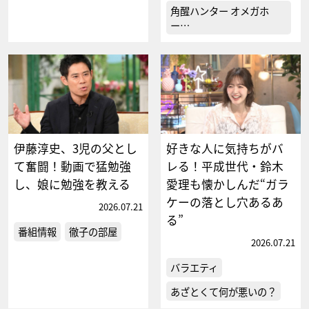
角醒ハンター オメガホ
ー…
伊藤淳史、3児の父とし
好きな人に気持ちがバ
て奮闘！動画で猛勉強
レる！平成世代・鈴木
し、娘に勉強を教える
愛理も懐かしんだ“ガラ
ケーの落とし穴あるあ
2026.07.21
る”
番組情報
徹子の部屋
2026.07.21
バラエティ
あざとくて何が悪いの？