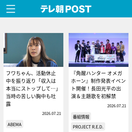
menu
テレ朝POST
フワちゃん、活動休止
『角醒ハンター オメガ
中を振り返り「収入は
ホーン』制作発表イベン
本当にストップして…」
ト開催！長田光平の出
当時の苦しい胸中も吐
演＆主題歌を初解禁
露
2026.07.21
2026.07.21
番組情報
ABEMA
PROJECT R.E.D.