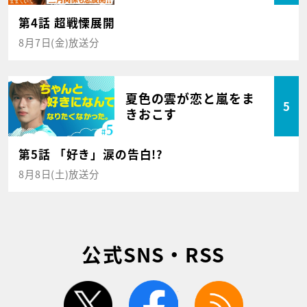
第4話 超戦慄展開
8月7日(金)放送分
夏色の雲が恋と嵐をま
5
きおこす
第5話 「好き」涙の告白!?
8月8日(土)放送分
公式SNS・RSS
twitter
facebook
rss