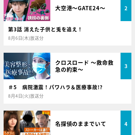
大空港～GATE24～
2
第3話 消えた子供と兎を追え！
8月6日(木)放送分
クロスロード ～救命救
3
急の約束～
＃5 病院激震！パワハラ＆医療事故!?
8月4日(火)放送分
名探偵のままでいて
4