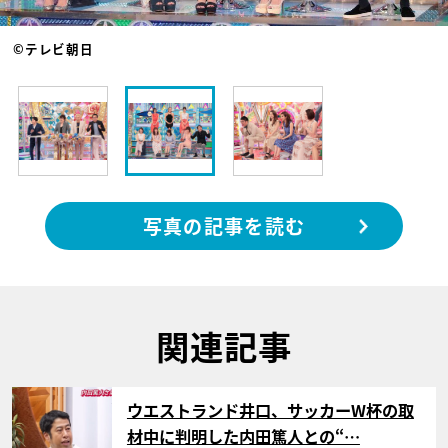
©テレビ朝日
写真の記事を読む
関連記事
サムネイル
ウエストランド井口、サッカーW杯の取
材中に判明した内田篤人との“…