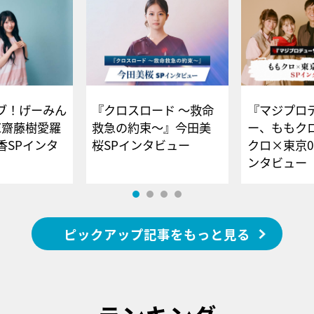
ブ！げーみん
『クロスロード ～救命
『マジプロ
E齋藤樹愛羅
救急の約束～』今田美
ー、ももク
香SPインタ
桜SPインタビュー
クロ×東京0
ンタビュー
ピックアップ記事をもっと見る