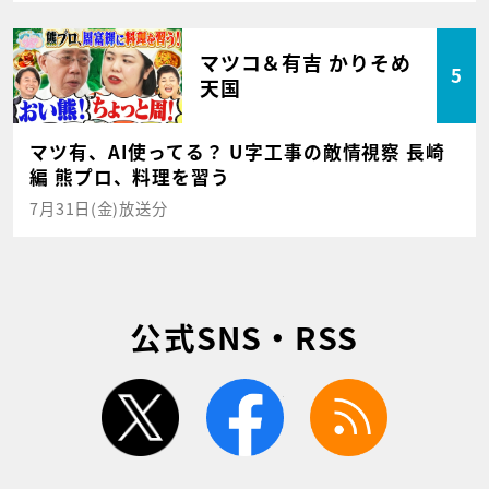
マツコ＆有吉 かりそめ
5
天国
マツ有、AI使ってる？ U字工事の敵情視察 長崎
編 熊プロ、料理を習う
7月31日(金)放送分
公式SNS・RSS
twitter
facebook
rss