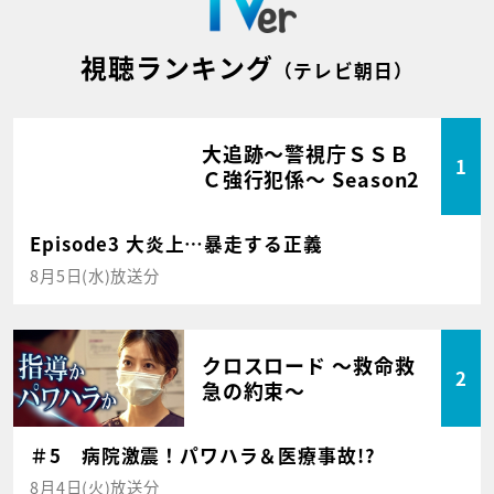
視聴ランキング
（テレビ朝日）
大追跡～警視庁ＳＳＢ
1
Ｃ強行犯係～ Season2
Episode3 大炎上…暴走する正義
8月5日(水)放送分
クロスロード ～救命救
2
急の約束～
＃5 病院激震！パワハラ＆医療事故!?
8月4日(火)放送分