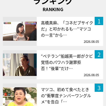
ランキング
RANKING
1
高橋真麻、「コネだブサイク
だ」と叩かれるも…“マツコ
の一言”から…
2026.08.05
2
“ベテラン”船越英一郎がクビ
覚悟のパワハラ謝罪拒
否！“後輩”だけ…
2026.08.05
3
マツコ、初めて食べたとき
の“衝撃度ナンバーワングル
メ”を告白「…