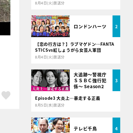
8月4日(火)放送分
ロンドンハーツ
2
【恋の行方は？】ラブマゲドン…FANTA
STICSvs紅しょうがら女芸人軍団
8月4日(火)放送分
大追跡～警視庁
ＳＳＢＣ強行犯
3
係～ Season2
ア
はてブ
スキボタン
Episode3 大炎上…暴走する正義
8月5日(水)放送分
テレビ千鳥
4