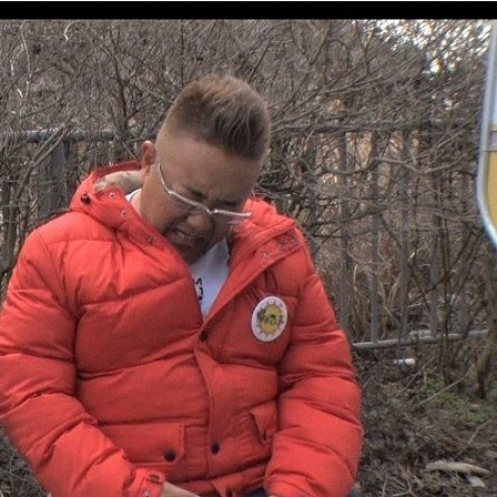
『アイ＝ラブ！げーみん
E齋藤樹愛羅＆佐々木舞
ビュー