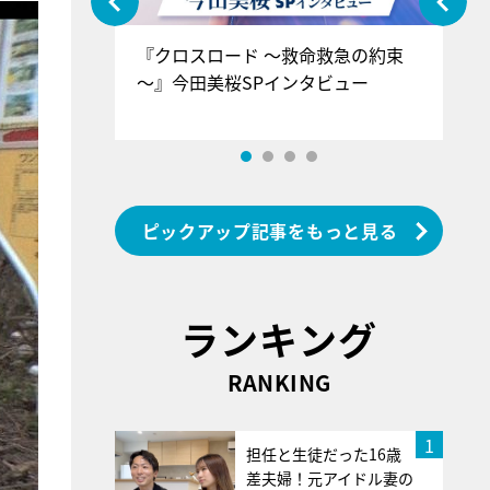
ぐ』＝LOV
『クロスロード ～救命救急の約束
『
香SPインタ
～』今田美桜SPインタビュー
ロ
ン
ピックアップ記事をもっと見る
ランキング
RANKING
1
担任と生徒だった16歳
差夫婦！元アイドル妻の