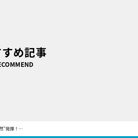
すすめ記事
ECOMMEND
キンプリ平野紫耀、秘境でも“ド天然”発揮！浅野ゆう子の体力も限界寸前に