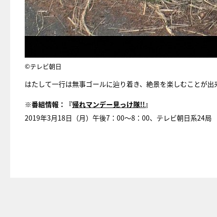
©テレビ朝日
はたして一行は無事ゴールに辿り着き、絶景を楽しむことが出
※番組情報：『
帰れマンデー見っけ隊!!
』
2019年3月18日（月）午後7：00～8：00、テレビ朝日系24局