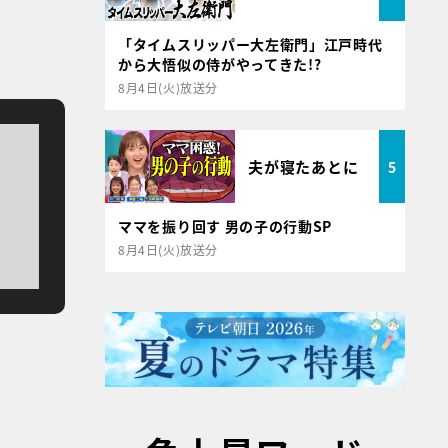
「タイムスリッパー大左衛門」江戸時代
から大悟似の侍がやってきた!?
8月4日(火)放送分
夫が寝たあとに
5
ママを振り回す 男の子の行動SP
8月4日(火)放送分