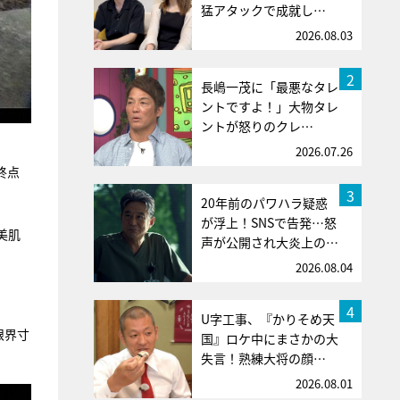
猛アタックで成就し…
2026.08.03
2
長嶋一茂に「最悪なタレ
ントですよ！」大物タレ
ントが怒りのクレ…
2026.07.26
終点
3
20年前のパワハラ疑惑
が浮上！SNSで告発…怒
美肌
声が公開され大炎上の…
2026.08.04
4
U字工事、『かりそめ天
限界寸
国』ロケ中にまさかの大
失言！熟練大将の顔…
2026.08.01