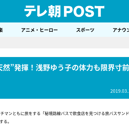
テレ
楽
アニメ・ヒーロー
スポーツ
アナウ
天然”発揮！浅野ゆう子の体力も限界寸
2019.03.
ッチマンともに旅をする「秘境路線バスで飲食店を見つける旅バスサン
戦する。