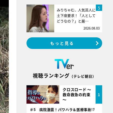
5
みりちゃむ、人気芸人に
土下座要求！「人として
どうなの？」と厳…
2026.08.03
もっと見る
視聴ランキング
（テレビ朝日）
クロスロード ～
救命救急の約束
1
～
＃5 病院激震！パワハラ＆医療事故!?