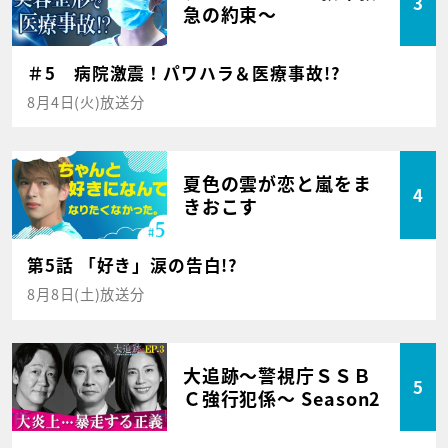
3
急の約束～
＃5 病院激震！パワハラ＆医療事故!?
8月4日(火)放送分
夏色の雲が恋と嵐をま
4
きおこす
第5話 「好き」涙の告白!?
8月8日(土)放送分
大追跡～警視庁ＳＳＢ
5
Ｃ強行犯係～ Season2