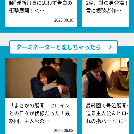
師”浮所飛貴に思わず告白の
2秒、謎の男登場！
衝撃展開！＜…
言に視聴者仰…
2026.08.10
2
ターミネーターと恋しちゃったら
「まさかの展開」ヒロイン
最終回で号泣展開…
との日々が伏線だった！最
迫る主人公＆ヒロイ
終回、主人公の…
れの指ハート”に…
2026.06.08
2