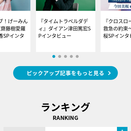
ブ！げーみん
『タイムトラベルダデ
『クロスロー
E齋藤樹愛羅
ィ』ダイアン津田篤宏S
救急の約束
香SPインタ
Pインタビュー
桜SPイ
ピックアップ記事をもっと見る
ランキング
RANKING