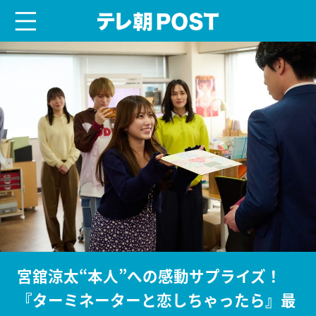
menu
テレ朝POST
宮舘涼太“本人”への感動サプライズ！
『ターミネーターと恋しちゃったら』最