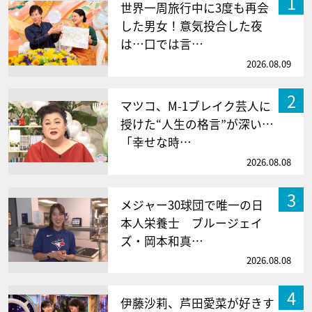
1
世界一周旅行中に3度も再会
した男女！意気投合した夜
は…口では言…
2026.08.09
2
マツコ、M-1ブレイク芸人に
授けた“人生の格言”が深い…
「幸せな時…
2026.08.08
3
メジャー30球団で唯一の日
本人栄養士 ブルージェイ
ズ・岡本和真…
2026.08.08
4
伊藤沙莉、芦田愛菜が好きす