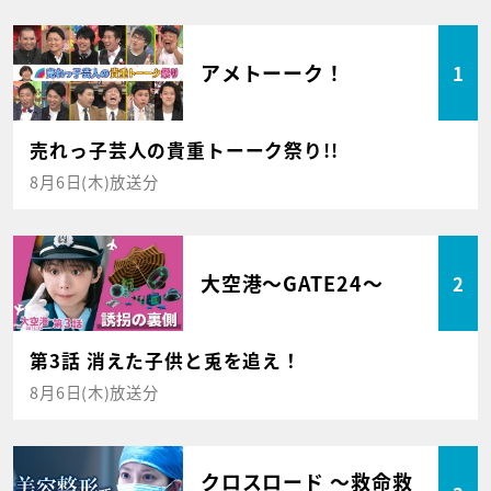
アメトーーク！
1
売れっ子芸人の貴重トーーク祭り!!
8月6日(木)放送分
大空港～GATE24～
2
第3話 消えた子供と兎を追え！
8月6日(木)放送分
クロスロード ～救命救