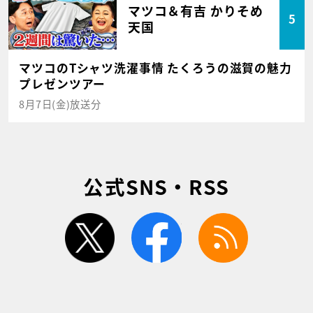
マツコ＆有吉 かりそめ
5
天国
マツコのTシャツ洗濯事情 たくろうの滋賀の魅力
プレゼンツアー
8月7日(金)放送分
公式SNS・RSS
twitter
facebook
rss