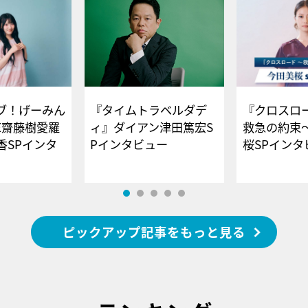
ブ！げーみん
『タイムトラベルダデ
『クロスロー
E齋藤樹愛羅
ィ』ダイアン津田篤宏S
救急の約束
香SPインタ
Pインタビュー
桜SPイ
ピックアップ記事をもっと見る