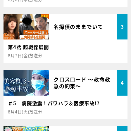
名探偵のままでいて
3
第4話 超戦慄展開
8月7日(金)放送分
クロスロード ～救命救
4
急の約束～
＃5 病院激震！パワハラ＆医療事故!?
8月4日(火)放送分