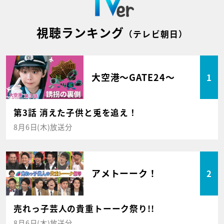
視聴ランキング
（テレビ朝日）
大空港～GATE24～
1
第3話 消えた子供と兎を追え！
8月6日(木)放送分
アメトーーク！
2
売れっ子芸人の貴重トーーク祭り!!
8月6日(木)放送分