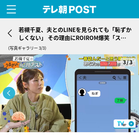
menu
テレ朝POST
若槻千夏、夫とのLINEを見られても「恥ずか
しくない」 その理由にROIROM爆笑「スパ
イの会話」
（写真ギャラリー 3/3）
3/3