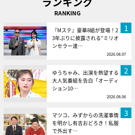
ランキング
RANKING
1
『Mステ』豪華8組が登場！2
3年ぶりに披露される“ミリオ
ンセラー達…
2026.08.07
2
ゆうちゃみ、出演を熱望する
大人気番組を告白「オーディ
ション10…
2026.08.06
3
マツコ、みずからの洗濯事情
を明かし有吉おどろき！私服
で外出す…